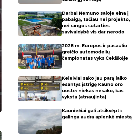
Darbai Nemuno saloje eina į
pabaigą, tačiau nei projekto,
nei rangos sutarties
savivaldybė vis dar nerodo
2028 m. Europos ir pasaulio
greičio automodelių
čempionatas vyks Čekiškėje
Keleiviai sako jau parą laiko
esantys įstrigę Kauno oro
uoste: niekas nesako, kas
vyksta (atnaujinta)
Kauniečiai gali atsikvėpti:
galinga audra aplenkė miestą