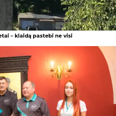
tai – klaidą pastebi ne visi