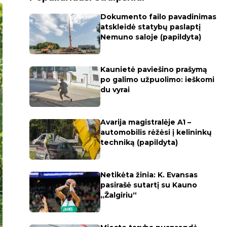
Dokumento failo pavadinimas
atskleidė statybų paslaptį
Nemuno saloje (papildyta)
Kaunietė paviešino prašymą
po galimo užpuolimo: ieškomi
du vyrai
Avarija magistralėje A1 –
automobilis rėžėsi į kelininkų
techniką (papildyta)
Netikėta žinia: K. Evansas
pasirašė sutartį su Kauno
„Žalgiriu“