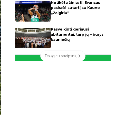
Netikėta žinia: K. Evansas
pasirašė sutartį su Kauno
„Žalgiriu“
Pasveikinti geriausi
abiturientai, tarp jų – būrys
kauniečių
Daugiau straipsnių