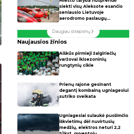
Miesto taryba nusprendė
siekti visų Aleksote esančio
seniausio Lietuvoje
aerodromo paslaugų
apmokestinimo
Daugiau straipsnių
Naujausios žinios
Aiškūs pirmieji žalgiriečių
varžovai ikisezoninių
rungtynių cikle
Prienų rajone gesinant
degantį kombainą ugniagesiui
sutriko sveikata
Ugniagesiai sulaukė pusšimčio
iškvietimų dėl nuvirtusių
medžių, elektros neturi 2,2
tūkst. gyventojų