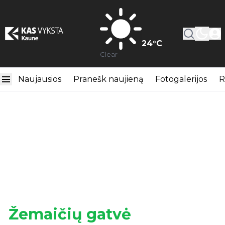
24
°C
Clear
Naujausios
Pranešk naujieną
Fotogalerijos
R
Žemaičių gatvė