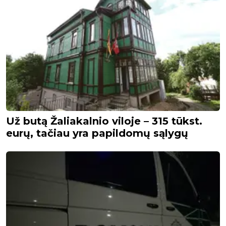
Už butą Žaliakalnio viloje – 315 tūkst.
eurų, tačiau yra papildomų sąlygų