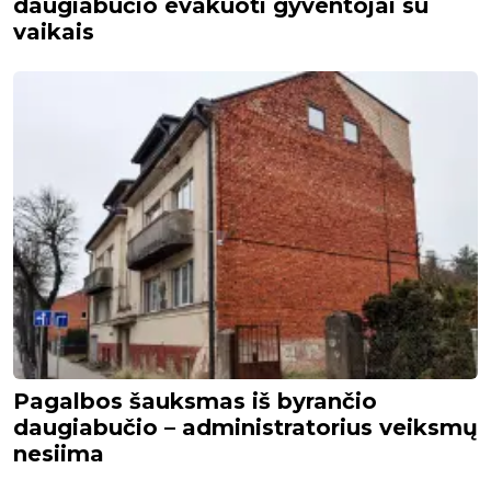
daugiabučio evakuoti gyventojai su
vaikais
Pagalbos šauksmas iš byrančio
daugiabučio – administratorius veiksmų
nesiima