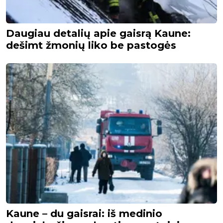
Daugiau detalių apie gaisrą Kaune:
dešimt žmonių liko be pastogės
Kaune – du gaisrai: iš medinio