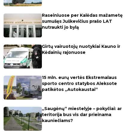
Raseiniuose per Kalėdas mažametę
sumušęs Juškevičius prašo LAT
nutraukti jo bylą
Girtų vairuotojų nuotykiai Kauno ir
Kėdainių rajonuose
15 mln. eurų vertės Ekstremalaus
sporto centro statybos Aleksote
patikėtos „Autokaustai“
„Saugėnų“ miestelyje – pokyčiai: ar
teritorija bus vis dar prieinama
kauniečiams?