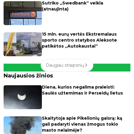
Sutriko „Swedbank“ veikla
(atnaujinta)
15 mln. eurų vertės Ekstremalaus
sporto centro statybos Aleksote
patikėtos „Autokaustai“
Daugiau straipsnių
Naujausios žinios
Diena, kurios negalima praleisti:
Saulės užtemimas ir Perseidų lietus
Skaitytoja apie Pikelionių gaisrą: ką
gali padaryti vienas žmogus tokio
masto nelaimėje?