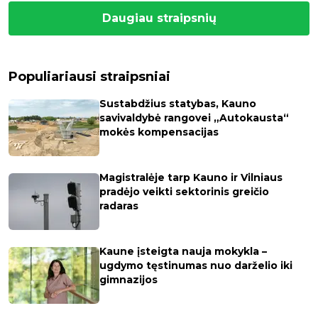
Daugiau straipsnių
Populiariausi straipsniai
Sustabdžius statybas, Kauno
savivaldybė rangovei „Autokausta“
mokės kompensacijas
Magistralėje tarp Kauno ir Vilniaus
pradėjo veikti sektorinis greičio
radaras
Kaune įsteigta nauja mokykla –
ugdymo tęstinumas nuo darželio iki
gimnazijos