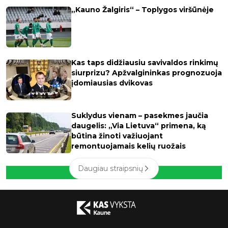
„Kauno Žalgiris“ – Toplygos viršūnėje
Kas taps didžiausiu savivaldos rinkimų
siurprizu? Apžvalgininkas prognozuoja
įdomiausias dvikovas
Suklydus vienam – pasekmes jaučia
daugelis: „Via Lietuva“ primena, ką
būtina žinoti važiuojant
remontuojamais kelių ruožais
Daugiau straipsnių