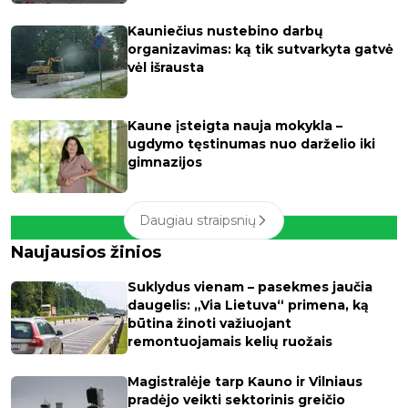
Kauniečius nustebino darbų
organizavimas: ką tik sutvarkyta gatvė
vėl išrausta
Kaune įsteigta nauja mokykla –
ugdymo tęstinumas nuo darželio iki
gimnazijos
Daugiau straipsnių
Naujausios žinios
Suklydus vienam – pasekmes jaučia
daugelis: „Via Lietuva“ primena, ką
būtina žinoti važiuojant
remontuojamais kelių ruožais
Magistralėje tarp Kauno ir Vilniaus
pradėjo veikti sektorinis greičio