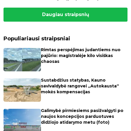
Daugiau straipsnių
Populiariausi straipsniai
Rimtas perspėjimas judantiems nuo
pajūrio: magistralėje kilo visiškas
chaosas
Sustabdžius statybas, Kauno
savivaldybė rangovei „Autokausta“
mokės kompensacijas
Galimybė pirmiesiems pasižvalgyti po
naujos koncepcijos parduotuves
didžiojo atidarymo metu (foto)