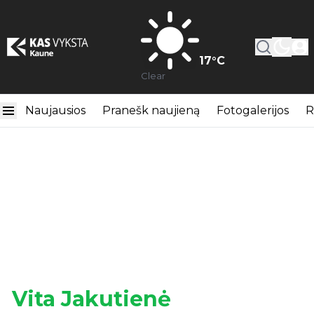
17
°C
Clear
Naujausios
Pranešk naujieną
Fotogalerijos
R
Vita Jakutienė