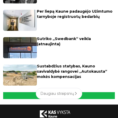
Per liepą Kaune padaugėjo Užimtumo
tarnyboje registruotų bedarbių
Sutriko „Swedbank“ veikla
(atnaujinta)
Sustabdžius statybas, Kauno
savivaldybė rangovei „Autokausta“
mokės kompensacijas
Daugiau straipsnių