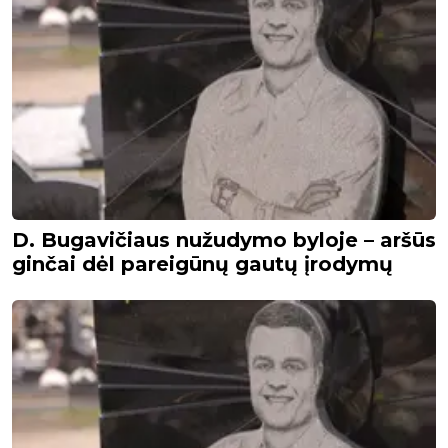
D. Bugavičiaus nužudymo byloje – aršūs
ginčai dėl pareigūnų gautų įrodymų