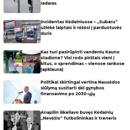
radaras
Incidentas Kėdainiuose – „Subaru“
užlėkė laiptais ir rėžėsi į parduotuvės
duris
Kas turi pasirūpinti vandeniu Kauno
stadione? Visi rodo pirštais vieni į
kitus, o sprendimas – vienose rankose
(apklausa)
Politikai skirtingai vertina Nausėdos
siūlymą susitarti dėl gynybos
finansavimo po 2030-ųjų
Anapilin iškeliavo buvęs Kėdainių
„Nevėžio“ futbolininkas ir treneris