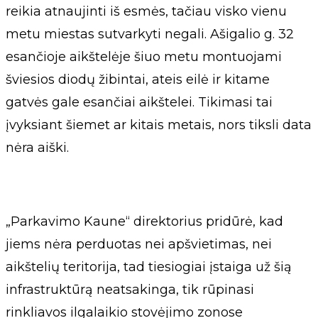
reikia atnaujinti iš esmės, tačiau visko vienu
metu miestas sutvarkyti negali. Ašigalio g. 32
esančioje aikštelėje šiuo metu montuojami
šviesios diodų žibintai, ateis eilė ir kitame
gatvės gale esančiai aikštelei. Tikimasi tai
įvyksiant šiemet ar kitais metais, nors tiksli data
nėra aiški.
„Parkavimo Kaune“ direktorius pridūrė, kad
jiems nėra perduotas nei apšvietimas, nei
aikštelių teritorija, tad tiesiogiai įstaiga už šią
infrastruktūrą neatsakinga, tik rūpinasi
rinkliavos ilgalaikio stovėjimo zonose