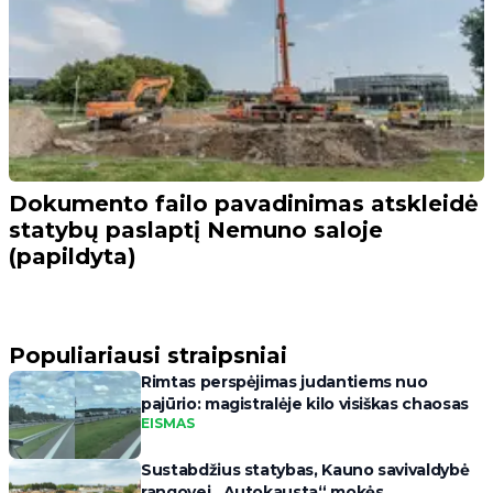
Dokumento failo pavadinimas atskleidė
statybų paslaptį Nemuno saloje
(papildyta)
Populiariausi straipsniai
Rimtas perspėjimas judantiems nuo
pajūrio: magistralėje kilo visiškas chaosas
EISMAS
Sustabdžius statybas, Kauno savivaldybė
rangovei „Autokausta“ mokės