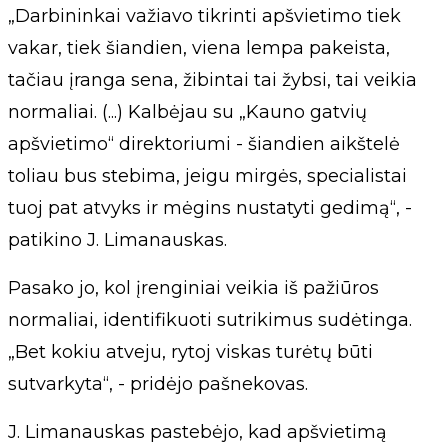
„Darbininkai važiavo tikrinti apšvietimo tiek
vakar, tiek šiandien, viena lempa pakeista,
tačiau įranga sena, žibintai tai žybsi, tai veikia
normaliai. (...) Kalbėjau su „Kauno gatvių
apšvietimo“ direktoriumi - šiandien aikštelė
toliau bus stebima, jeigu mirgės, specialistai
tuoj pat atvyks ir mėgins nustatyti gedimą“, -
patikino J. Limanauskas.
Pasako jo, kol įrenginiai veikia iš pažiūros
normaliai, identifikuoti sutrikimus sudėtinga.
„Bet kokiu atveju, rytoj viskas turėtų būti
sutvarkyta“, - pridėjo pašnekovas.
J. Limanauskas pastebėjo, kad apšvietimą