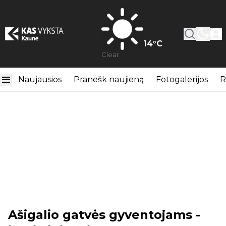
14
°C
Clear
Naujausios
Pranešk naujieną
Fotogalerijos
R
Ašigalio gatvės gyventojams -