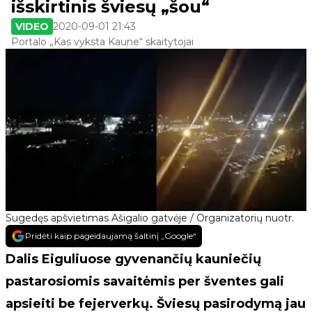
išskirtinis šviesų „šou“
VIDEO
2020-09-01 21:43
Portalo „Kas vyksta Kaune“ skaitytojai
Sugedęs apšvietimas Ašigalio gatvėje / Organizatorių nuotr.
Pridėti kaip pageidaujamą šaltinį „Google“
Dalis Eiguliuose gyvenančių kauniečių
pastarosiomis savaitėmis per šventes gali
apsieiti be fejerverkų. Šviesų pasirodymą jau