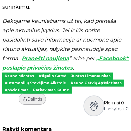
surinkimu.
Dėkojame kauniečiams už tai, kad praneša
apie aktualius įvykius. Jei ir jūs norite
pasidalinti savo informacija ar nuomone apie
Kauno aktualijas, rašykite pasinaudoję spec.
forma „
Pranešti naujieną
“ arba per
„Facebook“
puslapio privačias žinutes
.
Kauno Miestas
Ašigalio Gatvė
Justas Limanauskas
Automobilių Stovėjimo Aikštelė
Kauno Gatvių Apšvietimas
Apšvietimas
Parkavimas Kaune
Dalintis
Plojimai
0
Lankytojai
0
Rašyti komentarą