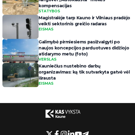
kompensacijas
STATYBOS
Magistralėje tarp Kauno ir Vilniaus pradėjo
veikti sektorinis greičio radaras
EISMAS
Galimybė pirmiesiems pasižvalgyti po
naujos koncepcijos parduotuves didžiojo
atidarymo metu (foto)
VERSLAS
Kauniečius nustebino darbų
organizavimas: ką tik sutvarkyta gatvė vėl
išrausta
EISMAS