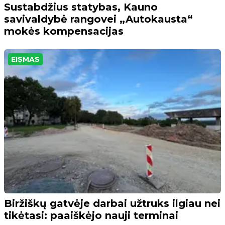
Sustabdžius statybas, Kauno
savivaldybė rangovei „Autokausta“
mokės kompensacijas
EISMAS
Biržiškų gatvėje darbai užtruks ilgiau nei
tikėtasi: paaiškėjo nauji terminai