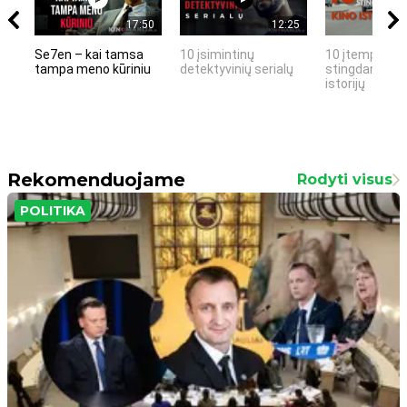
17:50
12:25
Se7en – kai tamsa
10 įsimintinų
10 įtemptų, k
tampa meno kūriniu
detektyvinių serialų
stingdančių k
istorijų
Rekomenduojame
Rodyti visus
POLITIKA