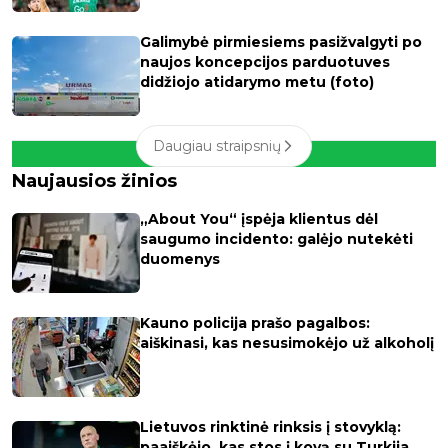
Galimybė pirmiesiems pasižvalgyti po
naujos koncepcijos parduotuves
didžiojo atidarymo metu (foto)
Daugiau straipsnių
Naujausios žinios
„About You“ įspėja klientus dėl
saugumo incidento: galėjo nutekėti
duomenys
Kauno policija prašo pagalbos:
aiškinasi, kas nesusimokėjo už alkoholį
Lietuvos rinktinė rinksis į stovyklą:
paaiškėjo, kas stos į kovą su Turkija