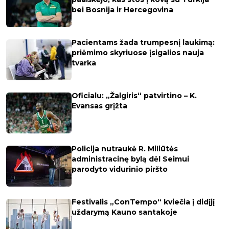
bei Bosnija ir Hercegovina
Pacientams žada trumpesnį laukimą:
priėmimo skyriuose įsigalios nauja
tvarka
Oficialu: „Žalgiris“ patvirtino – K.
Evansas grįžta
Policija nutraukė R. Miliūtės
administracinę bylą dėl Seimui
parodyto vidurinio piršto
Festivalis „ConTempo“ kviečia į didįjį
uždarymą Kauno santakoje