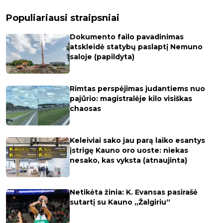
Populiariausi straipsniai
Dokumento failo pavadinimas
atskleidė statybų paslaptį Nemuno
saloje (papildyta)
Rimtas perspėjimas judantiems nuo
pajūrio: magistralėje kilo visiškas
chaosas
Keleiviai sako jau parą laiko esantys
įstrigę Kauno oro uoste: niekas
nesako, kas vyksta (atnaujinta)
Netikėta žinia: K. Evansas pasirašė
sutartį su Kauno „Žalgiriu“