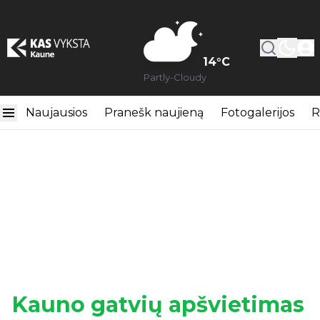
14
°C
Partly-Cloudy
Naujausios
Pranešk naujieną
Fotogalerijos
R
Kauno gatvių apšvietimas