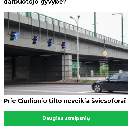
darbuotojo gyvybė?
Prie Čiurlionio tilto neveikia šviesoforai
Daugiau straipsnių