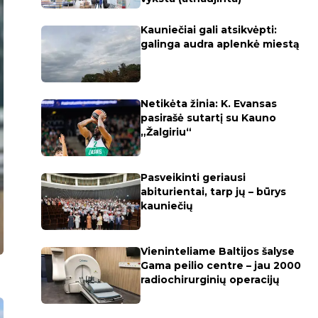
Kauniečiai gali atsikvėpti:
galinga audra aplenkė miestą
Netikėta žinia: K. Evansas
pasirašė sutartį su Kauno
„Žalgiriu“
Pasveikinti geriausi
abiturientai, tarp jų – būrys
kauniečių
Vieninteliame Baltijos šalyse
Gama peilio centre – jau 2000
radiochirurginių operacijų