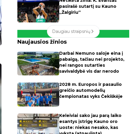
Netikėta žinia: K. Evansas
pasirašė sutartį su Kauno
„Žalgiriu“
Daugiau straipsnių
Naujausios žinios
Darbai Nemuno saloje eina į
pabaigą, tačiau nei projekto,
nei rangos sutarties
savivaldybė vis dar nerodo
2028 m. Europos ir pasaulio
greičio automodelių
čempionatas vyks Čekiškėje
Keleiviai sako jau parą laiko
esantys įstrigę Kauno oro
uoste: niekas nesako, kas
vyksta (atnaujinta)