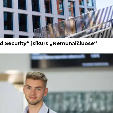
rd Security“ įsikurs „Nemunaičiuose“