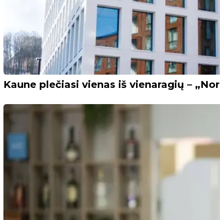
Kaune plečiasi vienas iš vienaragių – „No