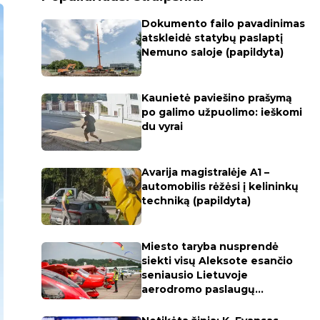
Dokumento failo pavadinimas
atskleidė statybų paslaptį
Nemuno saloje (papildyta)
Kaunietė paviešino prašymą
po galimo užpuolimo: ieškomi
du vyrai
Avarija magistralėje A1 –
automobilis rėžėsi į kelininkų
techniką (papildyta)
Miesto taryba nusprendė
siekti visų Aleksote esančio
seniausio Lietuvoje
aerodromo paslaugų
apmokestinimo