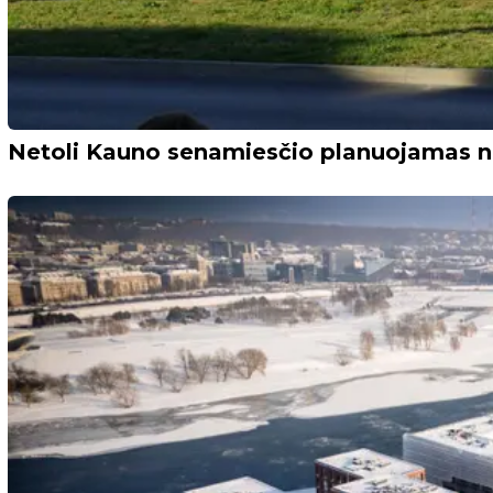
Netoli Kauno senamiesčio planuojamas na