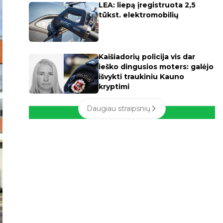
LEA: liepą įregistruota 2,5
tūkst. elektromobilių
Kaišiadorių policija vis dar
ieško dingusios moters: galėjo
išvykti traukiniu Kauno
kryptimi
Daugiau straipsnių