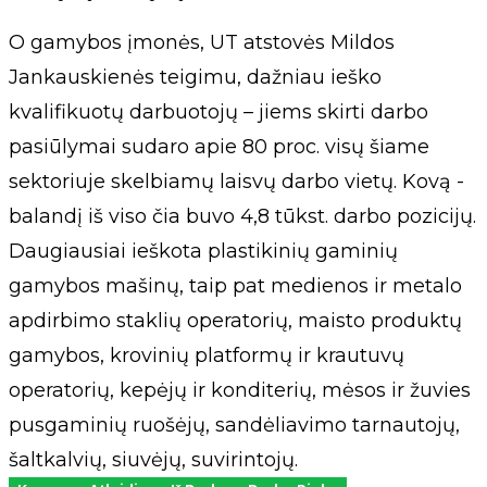
O gamybos įmonės, UT atstovės Mildos
Jankauskienės teigimu, dažniau ieško
kvalifikuotų darbuotojų – jiems skirti darbo
pasiūlymai sudaro apie 80 proc. visų šiame
sektoriuje skelbiamų laisvų darbo vietų. Kovą -
balandį iš viso čia buvo 4,8 tūkst. darbo pozicijų.
Daugiausiai ieškota plastikinių gaminių
gamybos mašinų, taip pat medienos ir metalo
apdirbimo staklių operatorių, maisto produktų
gamybos, krovinių platformų ir krautuvų
operatorių, kepėjų ir konditerių, mėsos ir žuvies
pusgaminių ruošėjų, sandėliavimo tarnautojų,
šaltkalvių, siuvėjų, suvirintojų.