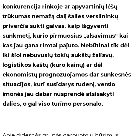
konkurencija rinkoje ar apyvartinių lėšų
trūkumas nemažą dalį šalies verslininkų
priverčia sukti galvas, kaip išgyventi
sunkmetį, kurio pirmuosius „alsavimus“ kai
kas jau gana rimtai pajuto. Nebūtinai tik dėl
iki šiol nebuvusių tokių aukštų žaliavų,
logistikos kaštų (kuro kainų) ar dėl
ekonomistų prognozuojamos dar sunkesnės
situacijos, kuri susidarys rudenį, verslo
įmonės jau dabar nusprendė atsisakyti
dalies, o gal viso turimo personalo.
Apie didesnės grupės darbuotojų būsimus