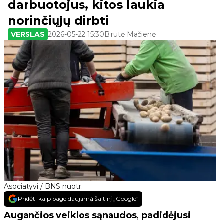
darbuotojus, kitos laukia
norinčiųjų dirbti
VERSLAS
2026-05-22 15:30
Birutė Mačienė
Asociatyvi / BNS nuotr.
Pridėti kaip pageidaujamą šaltinį „Google“
Augančios veiklos sąnaudos, padidėjusi