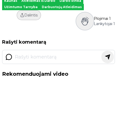
Kaunas
Atleidimas Iš Darbo
Darbo Rinka
Užimtumo Tarnyba
Darbuotojų Atleidimas
Dalintis
Plojimai
1
Lankytojai
1
Rašyti komentarą
Rekomenduojami video