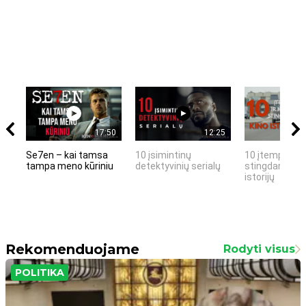
17:50
12:25
Se7en – kai tamsa
10 įsimintinų
10 įtemptų, k
tampa meno kūriniu
detektyvinių serialų
stingdančių k
istorijų
Rekomenduojame
Rodyti visus
POLITIKA