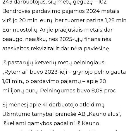
243 darbuotojus, šių metų gegužę – 102.
Bendrovės pardavimo pajamos 2024 metais
viršijo 20 mln. eurų, bet tuomet patirta 1,28 mln.
Eur nuostolių. Ar jie praėjusiais metais dar
paaugo, neaišku, nes 2025-ųjų finansinės
ataskaitos rekvizitai.lt dar nėra paviešinę.
Iš pastarųjų ketverių metų pelningiausi
„Ryternai“ buvo 2023-ieji – grynojo pelno gauta
1,61 mln., o pardavimo pajamų – apie 20
milijonų eurų. Pelningumas buvo 8,09 proc.
Šį mėnesį apie 41 darbuotojo atleidimą
Užimtumo tarnybai pranešė AB „Kauno alus“,
iškelianti gamybos padalinį iš Kauno