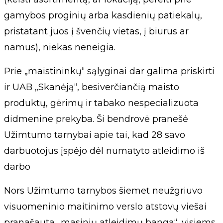
gamybos proginių arba kasdienių patiekalų,
pristatant juos į švenčių vietas, į biurus ar
namus), niekas neneigia.
Prie „maistininkų“ sąlyginai dar galima priskirti
ir UAB „Skanėją“, besiverčiančią maisto
produktų, gėrimų ir tabako nespecializuota
didmenine prekyba. Ši bendrovė pranešė
Užimtumo tarnybai apie tai, kad 28 savo
darbuotojus įspėjo dėl numatyto atleidimo iš
darbo
Nors Užimtumo tarnybos šiemet neužgriuvo
visuomeninio maitinimo verslo atstovų viešai
pranašauta „masinių atleidimų banga“, visiems,