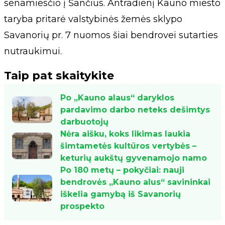
senamiesčio į Šančius. Antradienį Kauno miesto
taryba pritarė valstybinės žemės sklypo
Savanorių pr. 7 nuomos šiai bendrovei sutarties
nutraukimui.
Taip pat skaitykite
Po „Kauno alaus“ daryklos
pardavimo darbo neteks dešimtys
darbuotojų
Nėra aišku, koks likimas laukia
šimtametės kultūros vertybės –
keturių aukštų gyvenamojo namo
Po 180 metų – pokyčiai: nauji
bendrovės „Kauno alus“ savininkai
iškelia gamybą iš Savanorių
prospekto