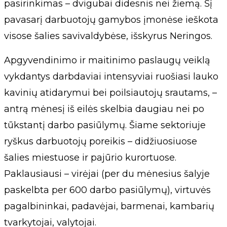
pasirinkimas – dvigubai didesnis nei žiemą. Šį
pavasarį darbuotojų gamybos įmonėse ieškota
visose šalies savivaldybėse, išskyrus Neringos.
Apgyvendinimo ir maitinimo paslaugų veiklą
vykdantys darbdaviai intensyviai ruošiasi lauko
kavinių atidarymui bei poilsiautojų srautams, –
antrą mėnesį iš eilės skelbia daugiau nei po
tūkstantį darbo pasiūlymų. Šiame sektoriuje
ryškus darbuotojų poreikis – didžiuosiuose
šalies miestuose ir pajūrio kurortuose.
Paklausiausi – virėjai (per du mėnesius šalyje
paskelbta per 600 darbo pasiūlymų), virtuvės
pagalbininkai, padavėjai, barmenai, kambarių
tvarkytojai, valytojai.