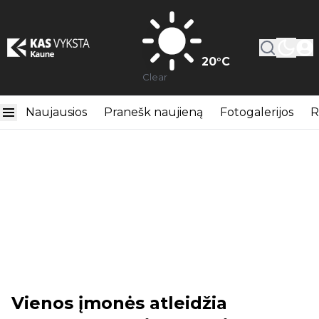
20
°C
Clear
Naujausios
Pranešk naujieną
Fotogalerijos
R
Vienos įmonės atleidžia