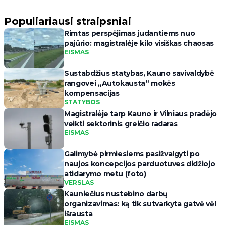
Populiariausi straipsniai
Rimtas perspėjimas judantiems nuo
pajūrio: magistralėje kilo visiškas chaosas
EISMAS
Sustabdžius statybas, Kauno savivaldybė
rangovei „Autokausta“ mokės
kompensacijas
STATYBOS
Magistralėje tarp Kauno ir Vilniaus pradėjo
veikti sektorinis greičio radaras
EISMAS
Galimybė pirmiesiems pasižvalgyti po
naujos koncepcijos parduotuves didžiojo
atidarymo metu (foto)
VERSLAS
Kauniečius nustebino darbų
organizavimas: ką tik sutvarkyta gatvė vėl
išrausta
EISMAS