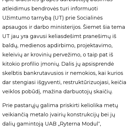
atleidimus bendrovės turi informuoti
Užimtumo tarnybą (UT) prie Socialinės
apsaugos ir darbo ministerijos. Šiemet šia tema
UT jau yra gavusi keliasdešimt pranešimų iš
baldų, medienos apdirbimo, projektavimo,
keleivių ar krovinių pervežimo, o taip pat iš
kitokio profilio įmonių. Dalis jų apsisprendė
skelbtis bankrutavusios ir nemokios, kai kurios
dar stengiasi išgyventi, restruktūrizuojasi, keičia
veiklos pobūdį, mažina darbuotojų skaičių.
Prie pastarųjų galima priskirti keliolika metų
veikiančią metalo įvairių konstrukcijų bei jų
dalių gamintoją UAB „Ryterna Modul“,