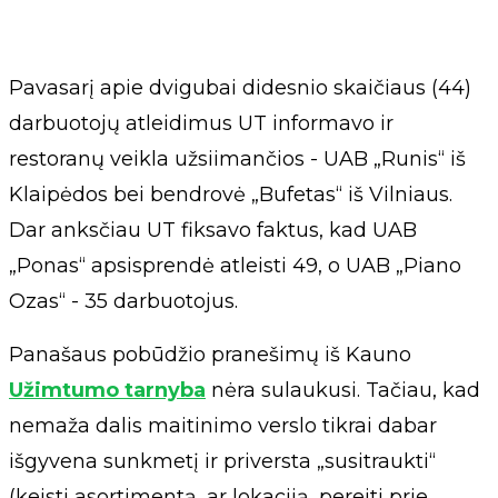
Pavasarį apie dvigubai didesnio skaičiaus (44)
darbuotojų atleidimus UT informavo ir
restoranų veikla užsiimančios - UAB „Runis“ iš
Klaipėdos bei bendrovė „Bufetas“ iš Vilniaus.
Dar anksčiau UT fiksavo faktus, kad UAB
„Ponas“ apsisprendė atleisti 49, o UAB „Piano
Ozas“ - 35 darbuotojus.
Panašaus pobūdžio pranešimų iš Kauno
Užimtumo tarnyba
nėra sulaukusi. Tačiau, kad
nemaža dalis maitinimo verslo tikrai dabar
išgyvena sunkmetį ir priversta „susitraukti“
(keisti asortimentą, ar lokaciją, pereiti prie