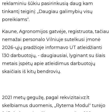
reklaminiu šūkiu pasirinkusią daug kam
tinkantį teiginį: „Daugiau galimybių visų
poreikiams“.
Kaune, Agronomijos gatvėje, registruota, tačiau
nemažai personalo Vilniuje sutelkusi įmonė
2026-ųjų pradžioje informavo UT atleidžianti
130 darbuotojų, - daugiausiai, lyginant su šiais
metais įspėtų apie atleidimus darbuotojų
skaičiais iš kitų bendrovių.
2021 metų gegužę, pagal rekvizitai.vz.lt
skelbiamus duomenis, „Ryterna Modul“ turėjo