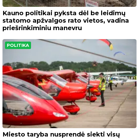
Kauno politikai pyksta dėl be leidimų
statomo apžvalgos rato vietos, vadina
priešrinkiminiu manevru
POLITIKA
Miesto taryba nusprendė siekti visų