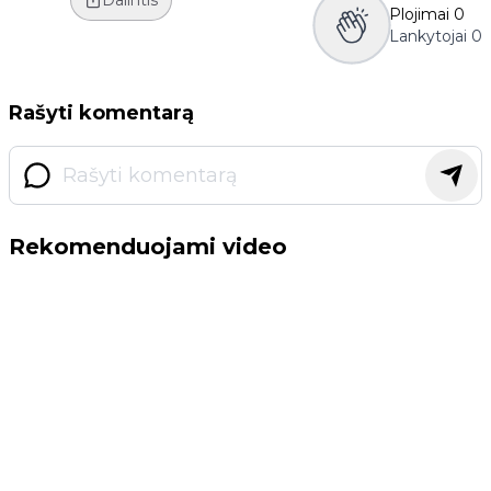
Dalintis
Plojimai
0
Lankytojai
0
Rašyti komentarą
Rekomenduojami video