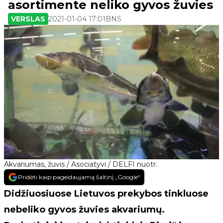
asortimente neliko gyvos žuvies
VERSLAS
2021-01-04 17:01
BNS
Akvariumas, žuvis / Asociatyvi / DELFI nuotr.
Pridėti kaip pageidaujamą šaltinį „Google“
Didžiuosiuose Lietuvos prekybos tinkluose
nebeliko gyvos žuvies akvariumų.