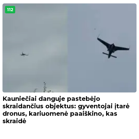
112
Kauniečiai danguje pastebėjo
skraidančius objektus: gyventojai įtarė
dronus, kariuomenė paaiškino, kas
skraidė