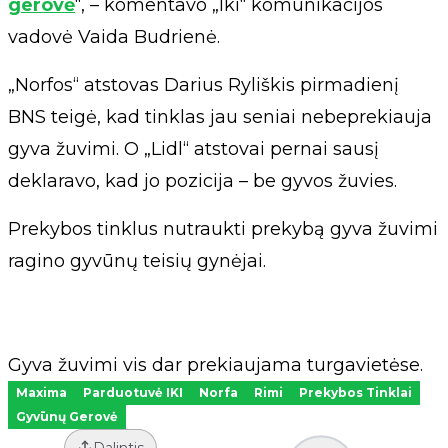
gerovė
“, – komentavo „Iki“ komunikacijos
vadovė Vaida Budrienė.
„Norfos“ atstovas Darius Ryliškis pirmadienį
BNS teigė, kad tinklas jau seniai nebeprekiauja
gyva žuvimi. O „Lidl“ atstovai pernai sausį
deklaravo, kad jo pozicija – be gyvos žuvies.
Prekybos tinklus nutraukti prekybą gyva žuvimi
ragino gyvūnų teisių gynėjai.
Gyva žuvimi vis dar prekiaujama turgavietėse.
Maxima
Parduotuvė IKI
Norfa
Rimi
Prekybos Tinklai
Gyvūnų Gerovė