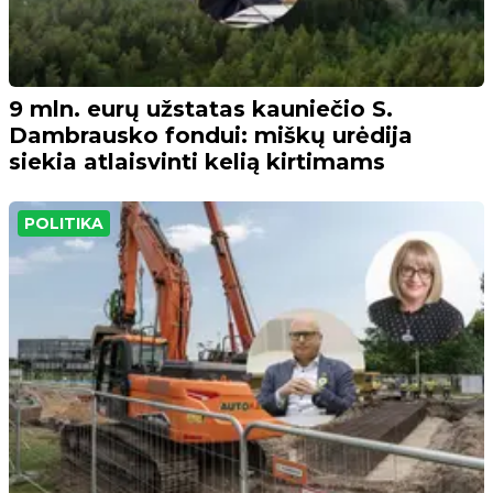
9 mln. eurų užstatas kauniečio S.
Dambrausko fondui: miškų urėdija
siekia atlaisvinti kelią kirtimams
POLITIKA