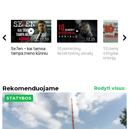
17:50
12:25
Se7en – kai tamsa
10 įsimintinų
10 įtemptų, k
tampa meno kūriniu
detektyvinių serialų
stingdančių k
istorijų
Rekomenduojame
Rodyti visus
STATYBOS