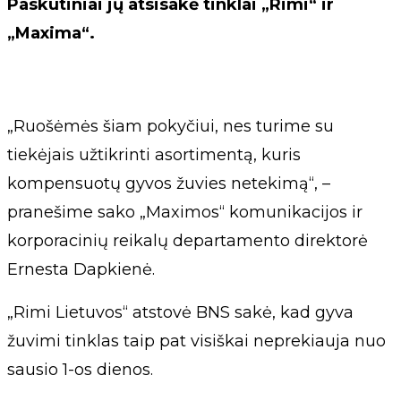
Paskutiniai jų atsisakė tinklai „Rimi“ ir
„Maxima“.
„Ruošėmės šiam pokyčiui, nes turime su
tiekėjais užtikrinti asortimentą, kuris
kompensuotų gyvos žuvies netekimą“, –
pranešime sako „Maximos“ komunikacijos ir
korporacinių reikalų departamento direktorė
Ernesta Dapkienė.
„Rimi Lietuvos“ atstovė BNS sakė, kad gyva
žuvimi tinklas taip pat visiškai neprekiauja nuo
sausio 1-os dienos.