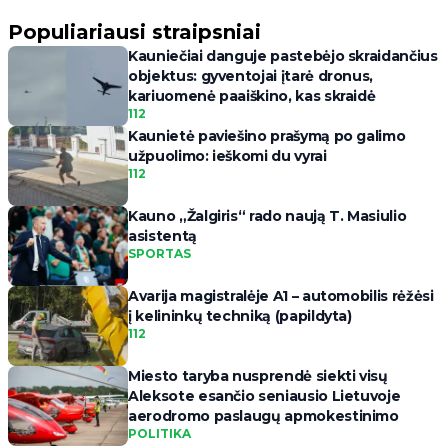
Populiariausi straipsniai
Kauniečiai danguje pastebėjo skraidančius
objektus: gyventojai įtarė dronus,
kariuomenė paaiškino, kas skraidė
112
Kaunietė paviešino prašymą po galimo
užpuolimo: ieškomi du vyrai
112
Kauno „Žalgiris“ rado naują T. Masiulio
asistentą
SPORTAS
Avarija magistralėje A1 – automobilis rėžėsi
į kelininkų techniką (papildyta)
112
Miesto taryba nusprendė siekti visų
Aleksote esančio seniausio Lietuvoje
aerodromo paslaugų apmokestinimo
POLITIKA