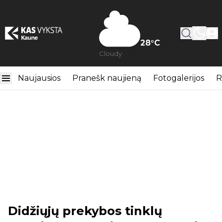
28
°C
Cloudy
Naujausios
Pranešk naujieną
Fotogalerijos
R
Didžiųjų prekybos tinklų