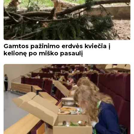
Gamtos pažinimo erdvės kviečia į
kelionę po miško pasaulį