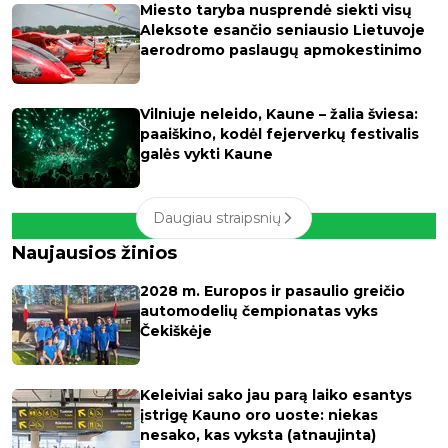
Miesto taryba nusprendė siekti visų
Aleksote esančio seniausio Lietuvoje
aerodromo paslaugų apmokestinimo
Vilniuje neleido, Kaune – žalia šviesa:
paaiškino, kodėl fejerverkų festivalis
galės vykti Kaune
Daugiau straipsnių
Naujausios žinios
2028 m. Europos ir pasaulio greičio
automodelių čempionatas vyks
Čekiškėje
Keleiviai sako jau parą laiko esantys
įstrigę Kauno oro uoste: niekas
nesako, kas vyksta (atnaujinta)