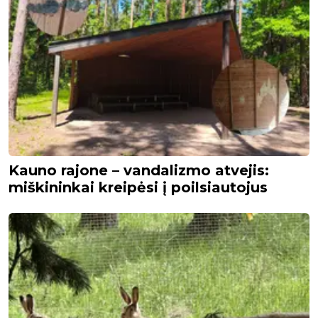
Kauno rajone – vandalizmo atvejis:
miškininkai kreipėsi į poilsiautojus