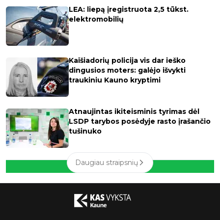
LEA: liepą įregistruota 2,5 tūkst.
elektromobilių
Kaišiadorių policija vis dar ieško
dingusios moters: galėjo išvykti
traukiniu Kauno kryptimi
Atnaujintas ikiteisminis tyrimas dėl
LSDP tarybos posėdyje rasto įrašančio
tušinuko
Daugiau straipsnių