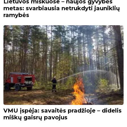
Lietuvos miškuose – naujos gyvybės
metas: svarbiausia netrukdyti jauniklių
ramybės
VMU įspėja: savaitės pradžioje – didelis
miškų gaisrų pavojus