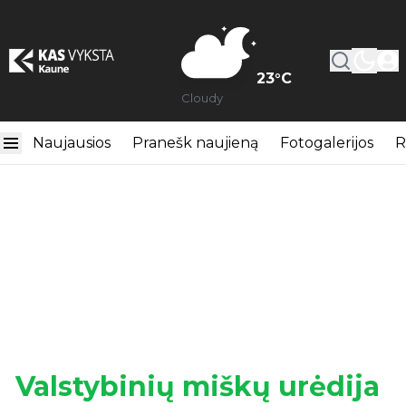
23
°C
Cloudy
Naujausios
Pranešk naujieną
Fotogalerijos
R
Valstybinių miškų urėdija