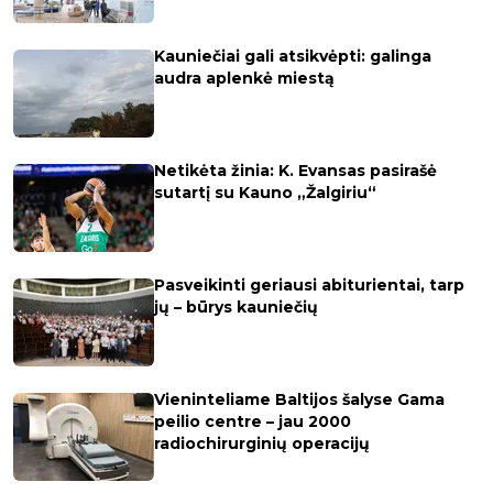
Kauniečiai gali atsikvėpti: galinga
audra aplenkė miestą
Netikėta žinia: K. Evansas pasirašė
sutartį su Kauno „Žalgiriu“
Pasveikinti geriausi abiturientai, tarp
jų – būrys kauniečių
Vieninteliame Baltijos šalyse Gama
peilio centre – jau 2000
radiochirurginių operacijų