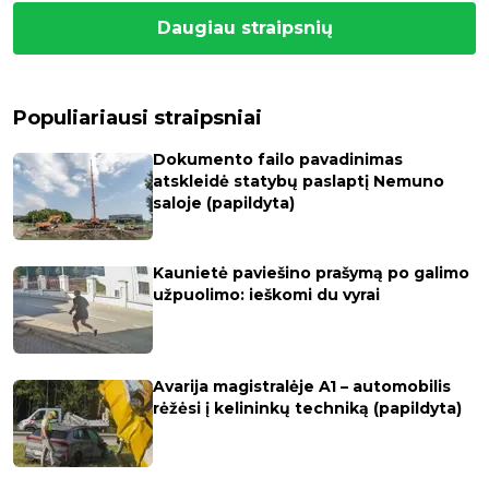
Daugiau straipsnių
Populiariausi straipsniai
Dokumento failo pavadinimas
atskleidė statybų paslaptį Nemuno
saloje (papildyta)
Kaunietė paviešino prašymą po galimo
užpuolimo: ieškomi du vyrai
Avarija magistralėje A1 – automobilis
rėžėsi į kelininkų techniką (papildyta)