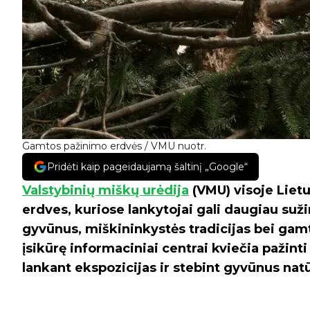
Gamtos pažinimo erdvės / VMU nuotr.
Pridėti kaip pageidaujamą šaltinį „Google“
Valstybinių miškų urėdija
(VMU) visoje Lietu
erdves, kuriose lankytojai gali daugiau suž
gyvūnus, miškininkystės tradicijas bei gam
įsikūrę informaciniai centrai kviečia pažin
lankant ekspozicijas ir stebint gyvūnus natūr