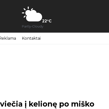
22
°C
Partly-Cloudy
Reklama
Kontaktai
iečia į kelionę po miško