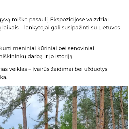
 gyvą miško pasaulį. Ekspozicijose vaizdžiai
ikais – lankytojai gali susipažinti su Lietuvos
urti meniniai kūriniai bei senoviniai
škininkų darbą ir jo istoriją.
vias veiklas – įvairūs žaidimai bei užduotys,
ką.