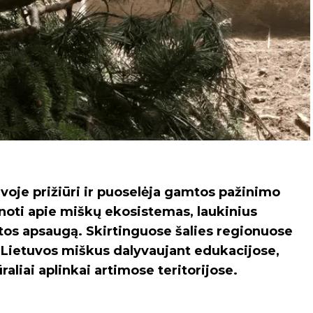
voje prižiūri ir puoselėja gamtos pažinimo
inoti apie miškų ekosistemas, laukinius
tos apsaugą. Skirtinguose šalies regionuose
ti Lietuvos miškus dalyvaujant edukacijose,
aliai aplinkai artimose teritorijose.