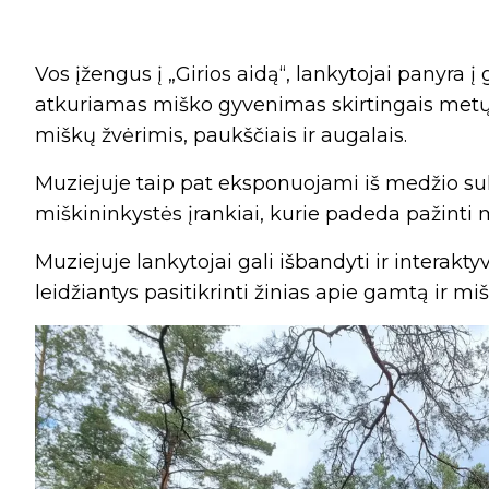
Vos įžengus į „Girios aidą“, lankytojai panyra į
atkuriamas miško gyvenimas skirtingais metų la
miškų žvėrimis, paukščiais ir augalais.
Muziejuje taip pat eksponuojami iš medžio suk
miškininkystės įrankiai, kurie padeda pažinti mi
Muziejuje lankytojai gali išbandyti ir interakty
leidžiantys pasitikrinti žinias apie gamtą ir miš