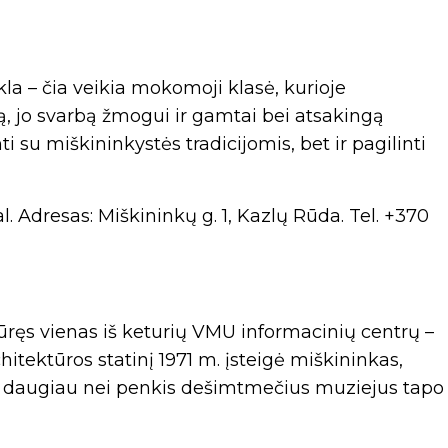
kla – čia veikia mokomoji klasė, kurioje
 jo svarbą žmogui ir gamtai bei atsakingą
ti su miškininkystės tradicijomis, bet ir pagilinti
al. Adresas: Miškininkų g. 1, Kazlų Rūda. Tel. +370
ūręs vienas iš keturių VMU informacinių centrų –
chitektūros statinį 1971 m. įsteigė miškininkas,
 Per daugiau nei penkis dešimtmečius muziejus tapo