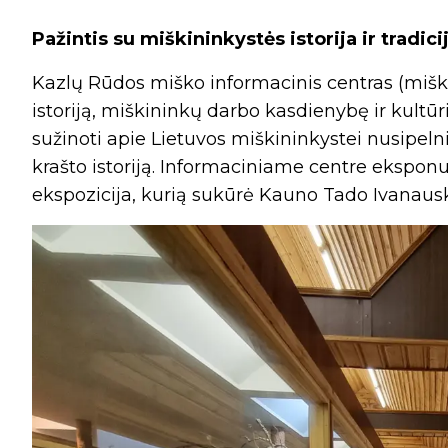
Pažintis su miškininkystės istorija ir tradic
Kazlų Rūdos miško informacinis centras (miško
istoriją, miškininkų darbo kasdienybę ir kultūri
sužinoti apie Lietuvos miškininkystei nusipelni
krašto istoriją. Informaciniame centre ekspon
ekspozicija, kurią sukūrė Kauno Tado Ivanausk