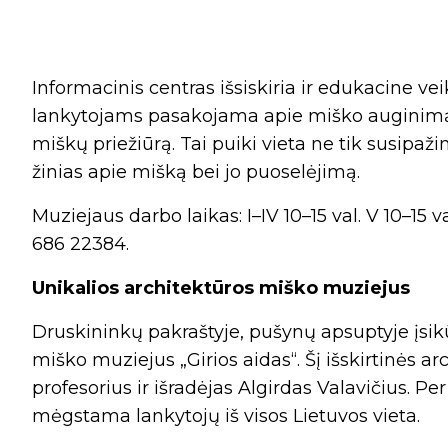
Informacinis centras išsiskiria ir edukacine vei
lankytojams pasakojama apie miško auginimą,
miškų priežiūrą. Tai puiki vieta ne tik susipažin
žinias apie mišką bei jo puoselėjimą.
Muziejaus darbo laikas: I–IV 10–15 val. V 10–15 v
686 22384.
Unikalios architektūros miško muziejus
Druskininkų pakraštyje, pušynų apsuptyje įsik
miško muziejus „Girios aidas“. Šį išskirtinės ar
profesorius ir išradėjas Algirdas Valavičius.
mėgstama lankytojų iš visos Lietuvos vieta.