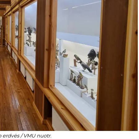
 erdvės / VMU nuotr.