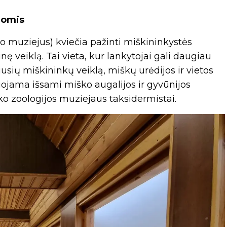
ijomis
 muziejus) kviečia pažinti miškininkystės
nę veiklą. Tai vieta, kur lankytojai gali daugiau
usių miškininkų veiklą, miškų urėdijos ir vietos
uojama išsami miško augalijos ir gyvūnijos
o zoologijos muziejaus taksidermistai.