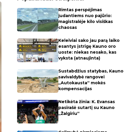
Rimtas perspėjimas
judantiems nuo pajūrio:
magistralėje kilo visiškas
chaosas
Keleiviai sako jau parą laiko
esantys įstrigę Kauno oro
uoste: niekas nesako, kas
vyksta (atnaujinta)
Sustabdžius statybas, Kauno
savivaldybė rangovei
„Autokausta“ mokės
kompensacijas
Netikėta žinia: K. Evansas
pasirašė sutartį su Kauno
„Žalgiriu“