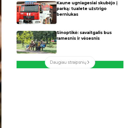
Kaune ugniagesiai skubėjo į
parką: tualete užstrigo
berniukas
Sinoptikė: savaitgalis bus
ramesnis ir vėsesnis
Daugiau straipsnių