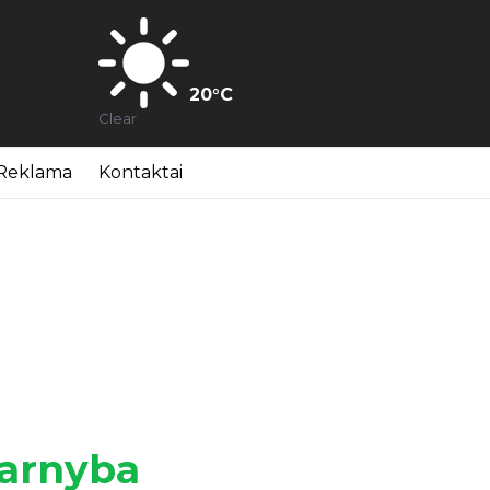
20
°C
Clear
Reklama
Kontaktai
tarnyba