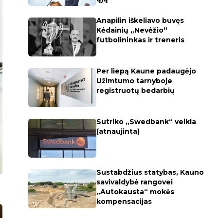
Anapilin iškeliavo buvęs
Kėdainių „Nevėžio“
futbolininkas ir treneris
Per liepą Kaune padaugėjo
Užimtumo tarnyboje
registruotų bedarbių
Sutriko „Swedbank“ veikla
(atnaujinta)
Sustabdžius statybas, Kauno
savivaldybė rangovei
„Autokausta“ mokės
kompensacijas