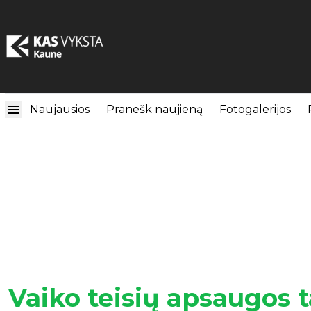
Naujausios
Pranešk naujieną
Fotogalerijos
Vaiko teisių apsaugos 