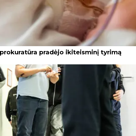
prokuratūra pradėjo ikiteisminį tyrimą