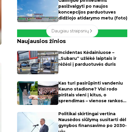
Galimybė pirmiesiems
pasižvalgyti po naujos
koncepcijos parduotuves
didžiojo atidarymo metu (foto)
Daugiau straipsnių
Naujausios žinios
Incidentas Kėdainiuose –
„Subaru“ užlėkė laiptais ir
rėžėsi į parduotuvės duris
Kas turi pasirūpinti vandeniu
Kauno stadione? Visi rodo
pirštais vieni į kitus, o
sprendimas – vienose rankose
(apklausa)
Politikai skirtingai vertina
Nausėdos siūlymą susitarti dėl
gynybos finansavimo po 2030-
ųjų