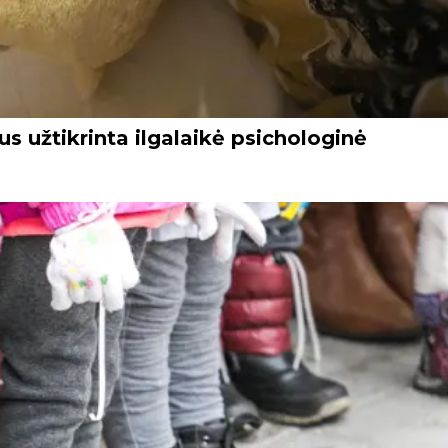
s užtikrinta ilgalaikė psichologinė