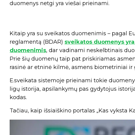
duomenys netgi yra viešai prieinami.
Kitaip yra su sveikatos duomenimis – pagal
reglamentą (BDAR)
sveikatos duomenys yra 
duomenimis
, dar vadinami neskelbtinais d
Prie šių duomenų taip pat priskiriamas asmens
rasinė ar etninė kilmė, asmens biometriniai ir 
E.sveikata sistemoje prieinami tokie duomeny
ligų istorija, apsilankymų pas gydytojus istorija
kodas.
Tačiau, kaip išsiaiškino portalas „Kas vyksta