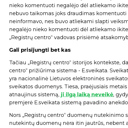
nieko komentuoti negalėjo dėl atliekamo ikitei
nebuvo taikomas joks draudimas komentuoti i
neinformavo, nes buvo atliekami slapti veiksmai
negalėjo nieko komentuoti dėl atliekamo ikitei
„Registrų centro“ vadovas prisiėmė atsakomyb
Gali prisijungti bet kas
Tačiau „Registrų centro“ istorijos kontekste,
centro“ prižiūrima sistema - E.sveikata. Sveika
yra nacionalinė Lietuvos elektroninės sveikato
sveikatos duomenys. Tiesa, praėjusiais metai
atnaujinus sistemą,
ji ilgą laiką neveikė
, gyd
premjerė E.sveikata sistemą pavadino anekdo
Nors „Registrų centro“ duomenų nutekinimo ska
nutekintų duomenų nėra itin jautrūs, nebent 