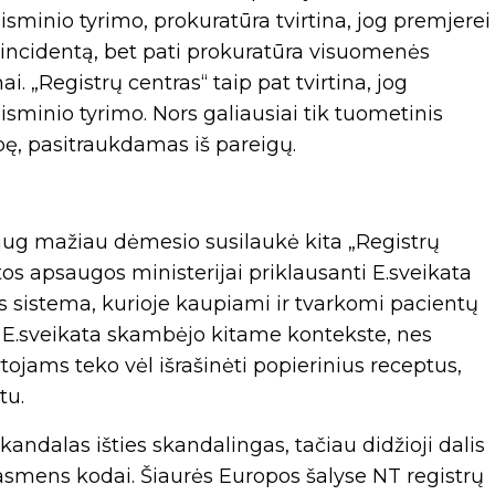
sminio tyrimo, prokuratūra tvirtina, jog premjerei
ncidentą, bet pati prokuratūra visuomenės
. „Registrų centras“ taip pat tvirtina, jog
sminio tyrimo. Nors galiausiai tik tuometinis
ę, pasitraukdamas iš pareigų.
 daug mažiau dėmesio susilaukė kita „Registrų
tos apsaugos ministerijai priklausanti E.sveikata
s sistema, kurioje kaupiami ir tvarkomi pacientų
s E.sveikata skambėjo kitame kontekste, nes
ytojams teko vėl išrašinėti popierinius receptus,
tu.
ndalas išties skandalingas, tačiau didžioji dalis
asmens kodai. Šiaurės Europos šalyse NT registrų