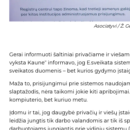
Asociatyvi / Ž. G
Gerai informuoti šaltiniai privačiame ir vieša
vyksta Kaune“ informavo, jog E.sveikata siste
sveikatos duomenis – bet kurios gydymo įstaigo
Maža to, prisijungimui prie sistemos naudojam
slaptažodis, nėra taikomi jokie kiti apribojimai.
kompiuterio, bet kuriuo metu.
Įdomu ir tai, jog daugybė privačių ir viešų įsta
leidžia jungtis tik darbo valandomis ar tik iš s
darbuotojams jungiantis prie vidinių sistemų (