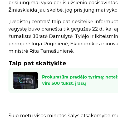
prisijungimai vyko per iš užsienio pasisavint
Žiniasklaida jau skelbė, jog prisijungimai vyko i
„Registrų centras“ taip pat nesiteikė informu
vagystę buvo pranešta tik gegužės 22 d., kai 
žurnalistė Jūratė Damulytė. Tylėjo ir ikiteismi
premjerė Inga Ruginienė, Ekonomikos ir inova
ministrė Rita Tamašunienė.
Taip pat skaitykite
Prokuratūra pradėjo tyrimą: netei
virš 500 tūkst. įrašų
Šiuo metu visos minėtos šalys atsakomybe mėto