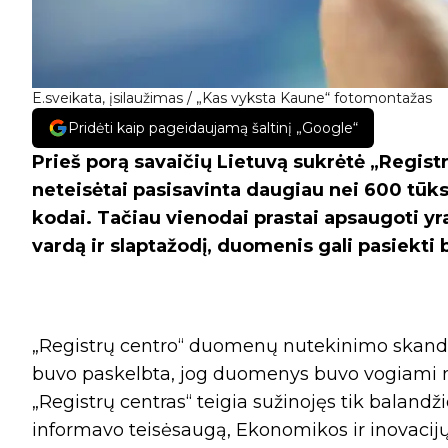
E.sveikata, įsilaužimas / „Kas vyksta Kaune“ fotomontažas
Pridėti kaip pageidaujamą šaltinį „Google“
Prieš porą savaičių Lietuvą sukrėtė „Regi
neteisėtai pasisavinta daugiau nei 600 tūkst
kodai. Tačiau vienodai prastai apsaugoti yr
vardą ir slaptažodį, duomenis gali pasiekti b
„Registrų centro“ duomenų nutekinimo skandala
buvo paskelbta, jog duomenys buvo vogiami nu
„Registrų centras“ teigia sužinojęs tik baland
informavo teisėsaugą, Ekonomikos ir inovacijų