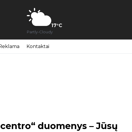
17
°C
Partly-Cloudy
Reklama
Kontaktai
ų centro“ duomenys – Jūsų