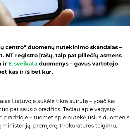
strų centro“ duomenų nutekinimo skandalas –
. NT registro įrašų, taip pat piliečių asmens
a ir
E.sveikata
duomenys – gavus vartotojo
et kas ir iš bet kur.
s Lietuvoje sukėlė tikrą suirutę – ypač kai
o pat sausio pradžios. Tačiau apie vagystę
žio pradžioje – tuomet apie nutekėjusius duomenis
 ministeriją, premjerę. Prokuratūros teigimu,