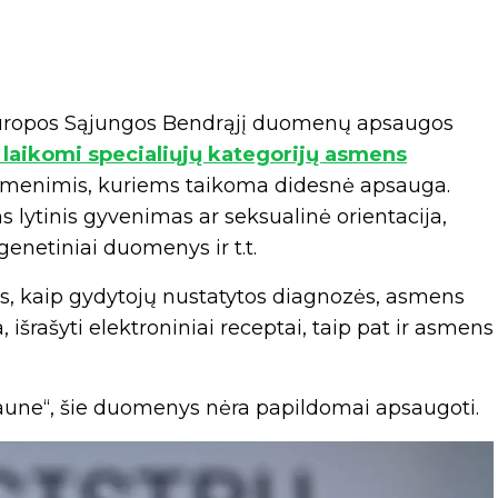
 Europos Sąjungos Bendrąjį duomenų apsaugos
laikomi specialiųjų kategorijų asmens
uomenimis, kuriems taikoma didesnė apsauga.
 lytinis gyvenimas ar seksualinė orientacija,
genetiniai duomenys ir t.t.
s, kaip gydytojų nustatytos diagnozės, asmens
, išrašyti elektroniniai receptai, taip pat ir asmens
 Kaune“, šie duomenys nėra papildomai apsaugoti.