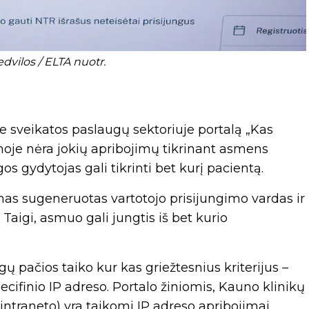
edvilos / ELTA nuotr.
me sveikatos paslaugų sektoriuje portalą „Kas
moje nėra jokių apribojimų tikrinant asmens
s gydytojas gali tikrinti bet kurį pacientą.
as sugeneruotas vartotojo prisijungimo vardas ir
 Taigi, asmuo gali jungtis iš bet kurio
igų pačios taiko kur kas griežtesnius kriterijus –
pecifinio IP adreso. Portalo žiniomis, Kauno klinikų
intraneto) yra taikomi IP adreso apribojimai,