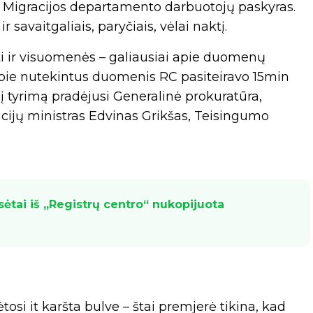
as Migracijos departamento darbuotojų paskyras.
r savaitgaliais, paryčiais, vėlai naktį.
oti ir visuomenės – galiausiai apie duomenų
apie nutekintus duomenis RC pasiteiravo 15min
nį tyrimą pradėjusi Generalinė prokuratūra,
cijų ministras Edvinas Grikšas, Teisingumo
sėtai iš „Registrų centro“ nukopijuota
si it karšta bulve – štai premjerė tikina, kad