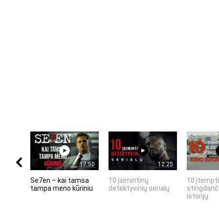
17:50
12:25
Se7en – kai tamsa
10 įsimintinų
10 įtemptų
tampa meno kūriniu
detektyvinių serialų
stingdanči
istorijų