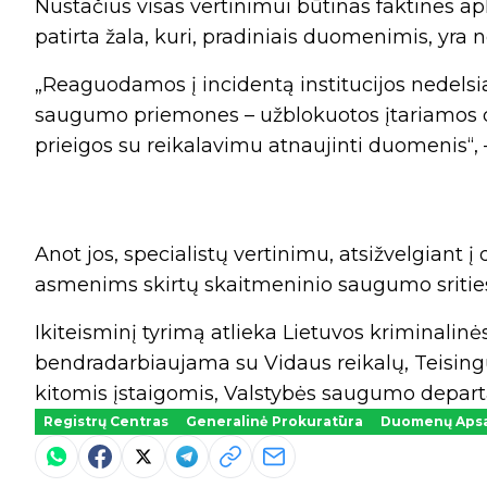
Nustačius visas vertinimui būtinas faktines ap
patirta žala, kuri, pradiniais duomenimis, yra n
„Reaguodamos į incidentą institucijos nedels
saugumo priemones – užblokuotos įtariamos 
prieigos su reikalavimu atnaujinti duomenis“,
Anot jos, specialistų vertinimu, atsižvelgiant 
asmenims skirtų skaitmeninio saugumo sritie
Ikiteisminį tyrimą atlieka Lietuvos kriminalinė
bendradarbiaujama su Vidaus reikalų, Teising
kitomis įstaigomis, Valstybės saugumo depar
Registrų Centras
Generalinė Prokuratūra
Duomenų Aps