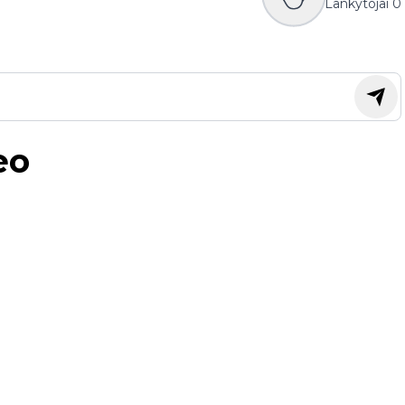
Lankytojai
0
eo