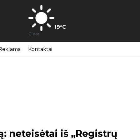
19
°C
Clear
Reklama
Kontaktai
: neteisėtai iš „Registrų