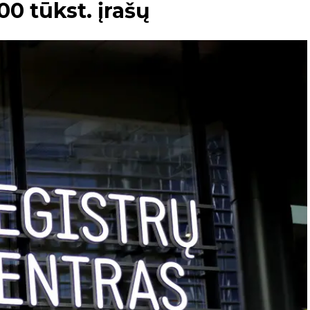
00 tūkst. įrašų