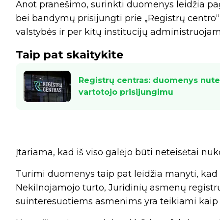
Anot pranešimo, surinkti duomenys leidžia pagr
bei bandymų prisijungti prie „Registrų centro
valstybės ir per kitų institucijų administruoja
Taip pat skaitykite
Registrų centras: duomenys nutek
vartotojo prisijungimu
Įtariama, kad iš viso galėjo būti neteisėtai nuk
Turimi duomenys taip pat leidžia manyti, kad 
Nekilnojamojo turto, Juridinių asmenų registr
suinteresuotiems asmenims yra teikiami kai