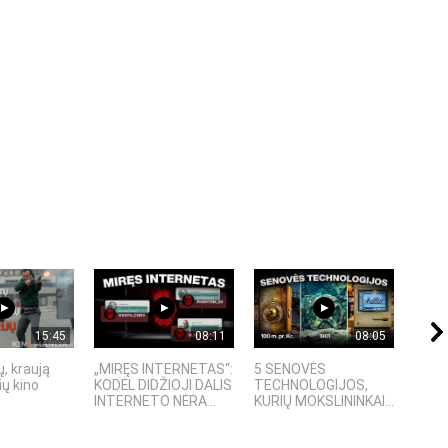
15:45
08:11
08:05
, kraują
„MIRĘS INTERNETAS“:
5 SENOVĖS
„Sost
ų kino
KODĖL DIDŽIOJI DALIS
TECHNOLOGIJOS,
įspū
INTERNETO NĖRA...
KURIŲ MOKSLININKAI...
fanta