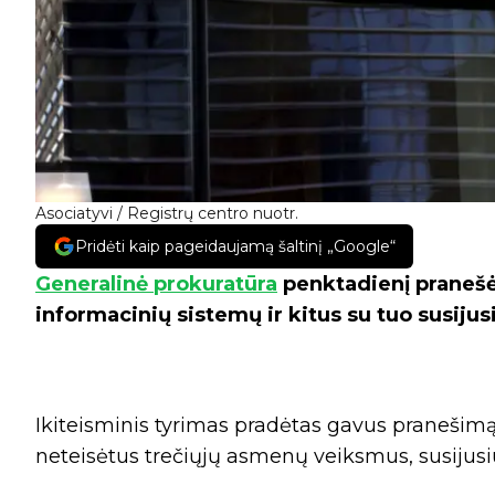
Asociatyvi / Registrų centro nuotr.
Pridėti kaip pageidaujamą šaltinį „Google“
Generalinė prokuratūra
penktadienį pranešė 
informacinių sistemų ir kitus su tuo susijus
Ikiteisminis tyrimas pradėtas gavus pranešimą 
neteisėtus trečiųjų asmenų veiksmus, susijusi