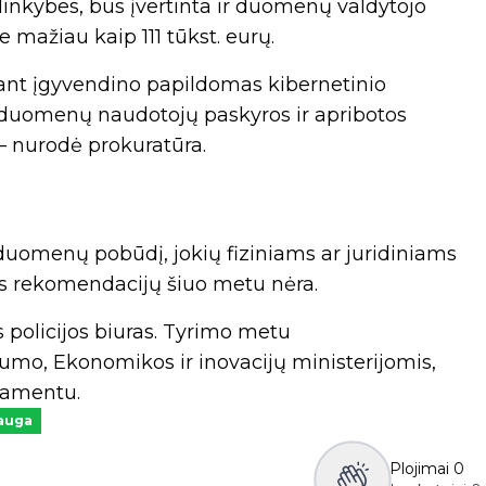
linkybes, bus įvertinta ir duomenų valdytojo
e mažiau kaip 111 tūkst. eurų.
iant įgyvendino papildomas kibernetinio
duomenų naudotojų paskyros ir apribotos
 – nurodė prokuratūra.
į duomenų pobūdį, jokių fiziniams ar juridiniams
s rekomendacijų šiuo metu nėra.
s policijos biuras. Tyrimo metu
umo, Ekonomikos ir inovacijų ministerijomis,
tamentu.
auga
Plojimai
0