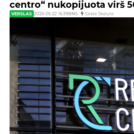
centro“ nukopijuota virš 5
VERSLAS
2026-05-22 16:39
BNS
Jūratė Skėrytė