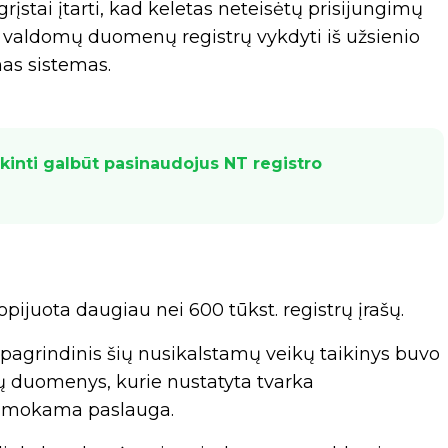
įstai įtarti, kad keletas neteisėtų prisijungimų
“ valdomų duomenų registrų vykdyti iš užsienio
mas sistemas.
inti galbūt pasinaudojus NT registro
opijuota daugiau nei 600 tūkst. registrų įrašų.
pagrindinis šių nusikalstamų veikų taikinys buvo
ų duomenys, kurie nustatyta tvarka
p mokama paslauga.