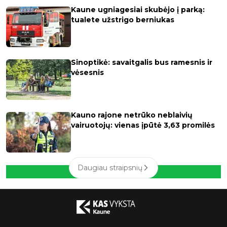
Kaune ugniagesiai skubėjo į parką:
tualete užstrigo berniukas
Sinoptikė: savaitgalis bus ramesnis ir
vėsesnis
Kauno rajone netrūko neblaivių
vairuotojų: vienas įpūtė 3,63 promilės
Daugiau straipsnių