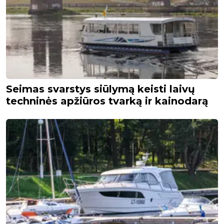
Seimas svarstys siūlymą keisti laivų
techninės apžiūros tvarką ir kainodarą