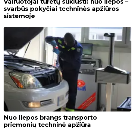
Vairuotojai turėtų suklusti: nuo liepos –
svarbūs pokyčiai techninės apžiūros
sistemoje
Nuo liepos brangs transporto
priemonių techninė apžiūra