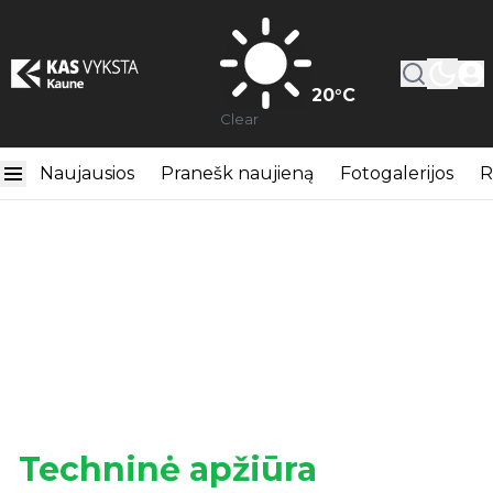
20
°C
Clear
Naujausios
Pranešk naujieną
Fotogalerijos
R
Techninė apžiūra