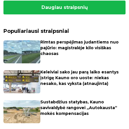
Daugiau straipsnių
Populiariausi straipsniai
Rimtas perspėjimas judantiems nuo
pajūrio: magistralėje kilo visiškas
chaosas
Keleiviai sako jau parą laiko esantys
įstrigę Kauno oro uoste: niekas
nesako, kas vyksta (atnaujinta)
Sustabdžius statybas, Kauno
savivaldybė rangovei „Autokausta“
mokės kompensacijas