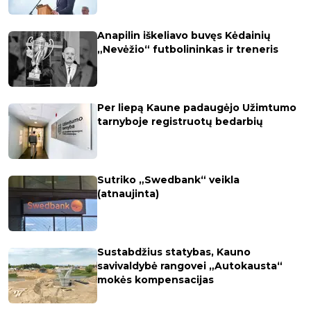
Anapilin iškeliavo buvęs Kėdainių
„Nevėžio“ futbolininkas ir treneris
Per liepą Kaune padaugėjo Užimtumo
tarnyboje registruotų bedarbių
Sutriko „Swedbank“ veikla
(atnaujinta)
Sustabdžius statybas, Kauno
savivaldybė rangovei „Autokausta“
mokės kompensacijas