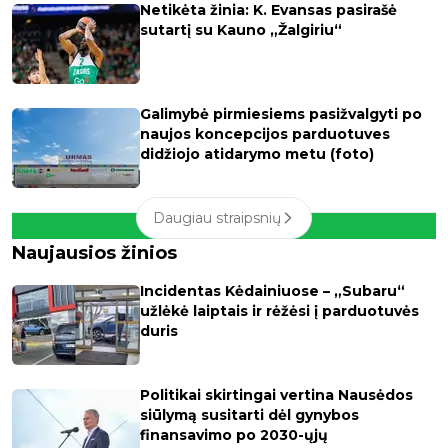
Netikėta žinia: K. Evansas pasirašė
sutartį su Kauno „Žalgiriu“
Galimybė pirmiesiems pasižvalgyti po
naujos koncepcijos parduotuves
didžiojo atidarymo metu (foto)
Daugiau straipsnių
Naujausios žinios
Incidentas Kėdainiuose – „Subaru“
užlėkė laiptais ir rėžėsi į parduotuvės
duris
Politikai skirtingai vertina Nausėdos
siūlymą susitarti dėl gynybos
finansavimo po 2030-ųjų