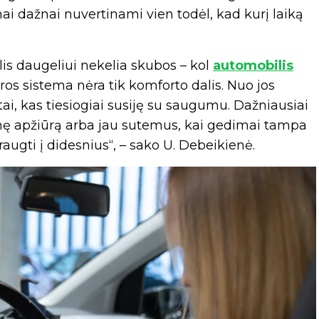
i dažnai nuvertinami vien todėl, kad kurį laiką
klis daugeliui nekelia skubos – kol
automobilis
ros sistema nėra tik komforto dalis. Nuo jos
 tai, kas tiesiogiai susiję su saugumu. Dažniausiai
ninę apžiūrą arba jau sutemus, kai gedimai tampa
ugti į didesnius“, – sako U. Debeikienė.