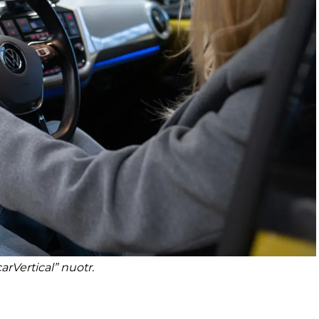
carVertical” nuotr.