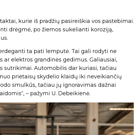
ktai, kurie iš pradžių pasireiškia vos pastebimai.
anti drėgmė, po žiemos sukelianti koroziją,
us.
deganti ta pati lemputė. Tai gali rodyti ne
 ar elektros grandinės gedimus. Galiausiai,
 sutrikimai. Automobilis dar kuriasi, tačiau
 nuo prietaisų skydelio klaidų iki neveikiančių
trodo smulkūs, tačiau jų ignoravimas dažnai
laidomis“, – pažymi U. Debeikienė.