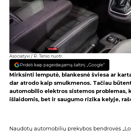
Asociatyvi / R. Tenio nuotr.
Pridėti kaip pageidaujamą šaltinį „Google“
Mirksinti lemputė, blankesnė šviesa ar kartai
dar atrodo kaip smulkmenos. Tačiau būtent
automobilio elektros sistemos problemas, kur
išlaidomis, bet ir saugumo rizika kelyje, ra
Naudotų automobilių prekybos bendrovės „Lo