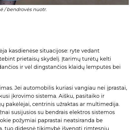
 / bendrovės nuotr.
ja kasdienėse situacijose: ryte vedant
bint prietaisų skydelį. Įtarimų turėtų kelti
ndančios ir vėl dingstančios klaidų lemputės bei
mas. Jei automobilis kuriasi vangiau nei įprastai,
kusi įkrovimo sistema. Aišku, pasitaiko ir
ų pakėlėjai, centrinis užraktas ar multimedija.
žnai susijusios su bendrais elektros sistemos
 Tokie požymiai paprastai neatsiranda be
a, tuo didesnė tikimybė išvengti rimtesnių