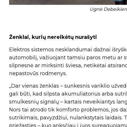
Ugnė Debeikienė
Ženklai, kurių nereikėtų nurašyti
Elektros sistemos nesklandumai dažnai išryškė
automobilį, važiuojant tamsiu paros metu ar ste
silpnesnė ar mirksinti šviesa, netikėtai atsira
nepastovūs rodmenys.
„Dar vienas ženklas – sunkesnis variklio užvedi
gali būti, kad silpsta akumuliatorius arba sutri
smulkesnių signalų – kartais neveikiantys lang
Nors tai atrodo tik komforto problemos, jos da
sutrikimais, pavyzdžiui, nulankstytais laidais.
priežasties – kuo anksčiau į juos sureaguojam