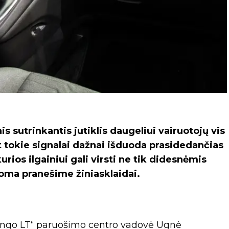
s sutrinkantis jutiklis daugeliui vairuotojų vis
 tokie signalai dažnai išduoda prasidedančias
ios ilgainiui gali virsti ne tik didesnėmis
šoma pranešime žiniasklaidai.
ngo LT“ paruošimo centro vadovė Ugnė