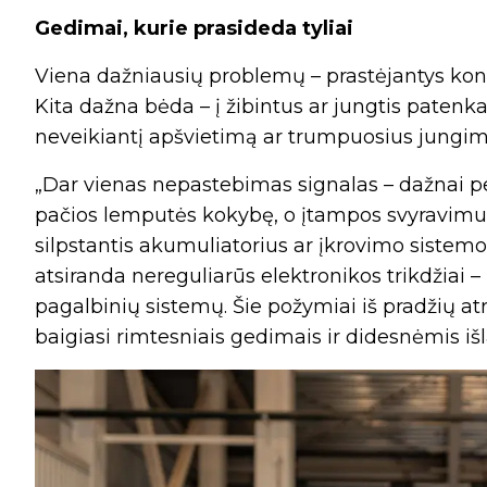
Gedimai, kurie prasideda tyliai
Viena dažniausių problemų – prastėjantys konta
Kita dažna bėda – į žibintus ar jungtis patenk
neveikiantį apšvietimą ar trumpuosius jungim
„Dar vienas nepastebimas signalas – dažnai per
pačios lemputės kokybę, o įtampos svyravimus
silpstantis akumuliatorius ar įkrovimo sistemos
atsiranda nereguliarūs elektronikos trikdžiai –
pagalbinių sistemų. Šie požymiai iš pradžių a
baigiasi rimtesniais gedimais ir didesnėmis iš