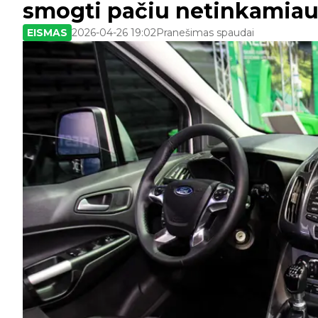
smogti pačiu netinkamia
EISMAS
2026-04-26 19:02
Pranešimas spaudai