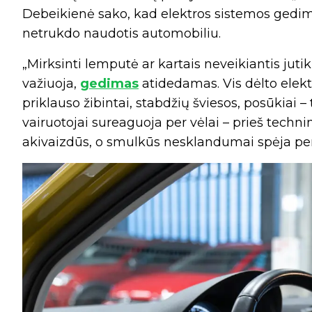
Debeikienė sako, kad elektros sistemos gedima
netrukdo naudotis automobiliu.
„Mirksinti lemputė ar kartais neveikiantis juti
važiuoja,
gedimas
atidedamas. Vis dėlto elekt
priklauso žibintai, stabdžių šviesos, posūkiai –
vairuotojai sureaguoja per vėlai – prieš tech
akivaizdūs, o smulkūs nesklandumai spėja pera