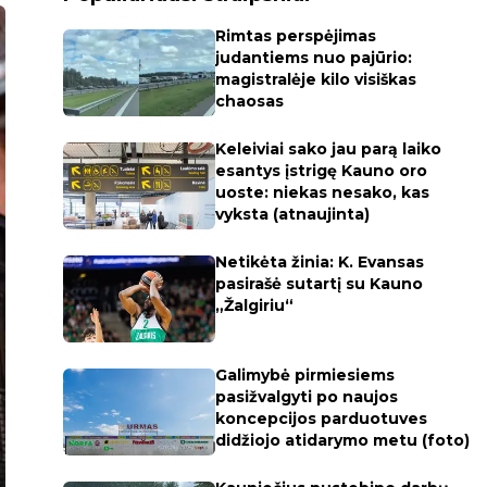
Rimtas perspėjimas
judantiems nuo pajūrio:
magistralėje kilo visiškas
chaosas
Keleiviai sako jau parą laiko
esantys įstrigę Kauno oro
uoste: niekas nesako, kas
vyksta (atnaujinta)
Netikėta žinia: K. Evansas
pasirašė sutartį su Kauno
„Žalgiriu“
Galimybė pirmiesiems
pasižvalgyti po naujos
koncepcijos parduotuves
didžiojo atidarymo metu (foto)