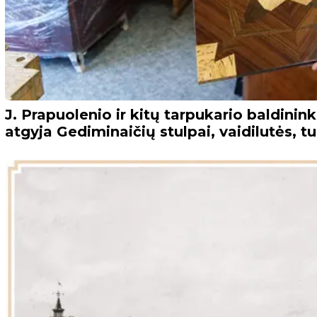
J. Prapuolenio ir kitų tarpukario baldini
atgyja Gediminaičių stulpai, vaidilutės, t