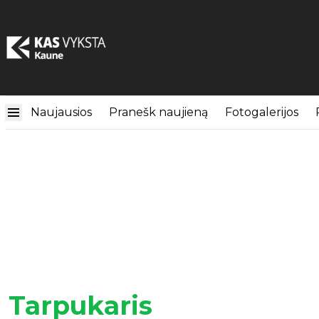
Naujausios
Pranešk naujieną
Fotogalerijos
Tarpukaris