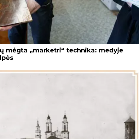
nkų mėgta „marketri“ technika: medyje
ulpės