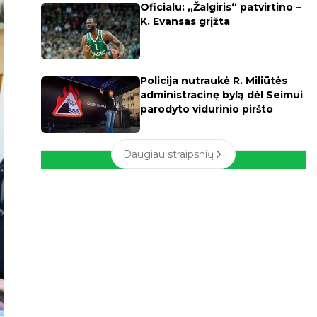
Oficialu: „Žalgiris“ patvirtino –
K. Evansas grįžta
Policija nutraukė R. Miliūtės
administracinę bylą dėl Seimui
parodyto vidurinio piršto
Daugiau straipsnių