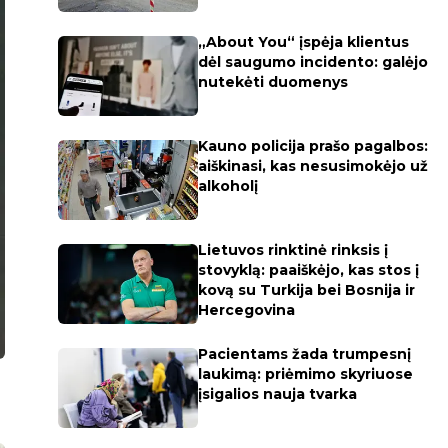
„About You“ įspėja klientus
dėl saugumo incidento: galėjo
nutekėti duomenys
Kauno policija prašo pagalbos:
aiškinasi, kas nesusimokėjo už
alkoholį
Lietuvos rinktinė rinksis į
stovyklą: paaiškėjo, kas stos į
kovą su Turkija bei Bosnija ir
Hercegovina
Pacientams žada trumpesnį
laukimą: priėmimo skyriuose
įsigalios nauja tvarka