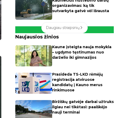
Kauniečius nustebino darbų
organizavimas: ką tik
sutvarkyta gatvė vėl išrausta
Daugiau straipsnių
Naujausios žinios
Kaune įsteigta nauja mokykla
– ugdymo tęstinumas nuo
darželio iki gimnazijos
Prasideda TS-LKD rėmėjų
registracija atviruose
kandidatų į Kauno merus
rinkimuose
Biržiškų gatvėje darbai užtruks
ilgiau nei tikėtasi: paaiškėjo
nauji terminai