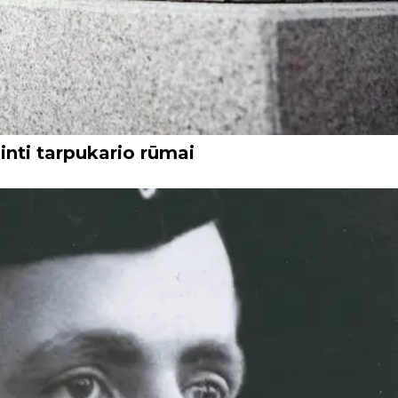
inti tarpukario rūmai