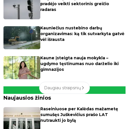
pradėjo veikti sektorinis greičio
radaras
Kauniečius nustebino darbų
organizavimas: ką tik sutvarkyta gatvė
vėl išrausta
Kaune įsteigta nauja mokykla –
ugdymo tęstinumas nuo darželio iki
gimnazijos
Daugiau straipsnių
Naujausios žinios
Raseiniuose per Kalėdas mažametę
sumušęs Juškevičius prašo LAT
nutraukti jo bylą