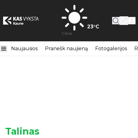
23
°C
Clear
Naujausios
Pranešk naujieną
Fotogalerijos
R
Talinas