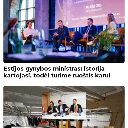
Estijos gynybos ministras: istorija
kartojasi, todėl turime ruoštis karui