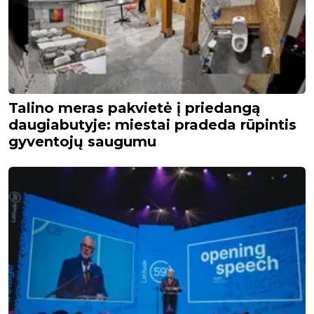
Talino meras pakvietė į priedangą
daugiabutyje: miestai pradeda rūpintis
gyventojų saugumu