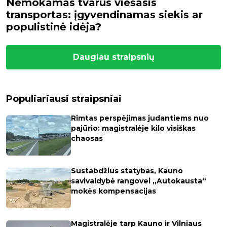
Nemokamas tvarus viešasis
transportas: įgyvendinamas siekis ar
populistinė idėja?
Daugiau straipsnių
Populiariausi straipsniai
Rimtas perspėjimas judantiems nuo
pajūrio: magistralėje kilo visiškas
chaosas
Sustabdžius statybas, Kauno
savivaldybė rangovei „Autokausta“
mokės kompensacijas
Magistralėje tarp Kauno ir Vilniaus