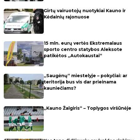
Girtų vairuotojų nuotykiai Kauno ir
Kėdainių rajonuose
15 mln. eurų vertės Ekstremalaus
sporto centro statybos Aleksote
patikėtos „Autokaustai“
„Saugėnų“ miestelyje – pokyčiai: ar
teritorija bus vis dar prieinama
kauniečiams?
„Kauno Žalgiris“ – Toplygos viršūnėje