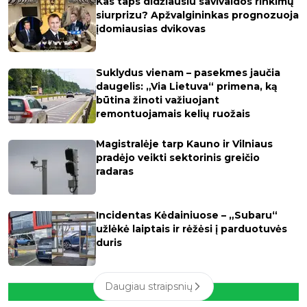
Kas taps didžiausiu savivaldos rinkimų
siurprizu? Apžvalgininkas prognozuoja
įdomiausias dvikovas
Suklydus vienam – pasekmes jaučia
daugelis: „Via Lietuva“ primena, ką
būtina žinoti važiuojant
remontuojamais kelių ruožais
Magistralėje tarp Kauno ir Vilniaus
pradėjo veikti sektorinis greičio
radaras
Incidentas Kėdainiuose – „Subaru“
užlėkė laiptais ir rėžėsi į parduotuvės
duris
Daugiau straipsnių