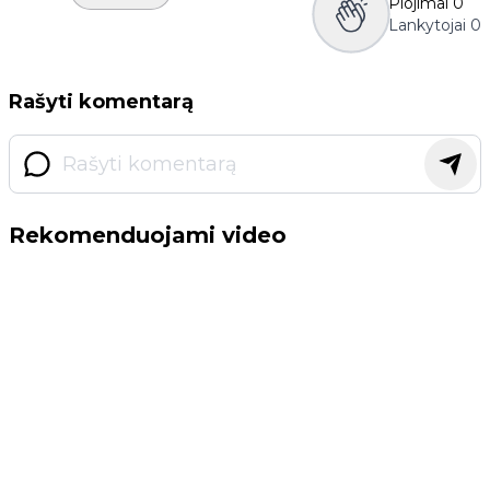
Plojimai
0
Lankytojai
0
Rašyti komentarą
Rekomenduojami video