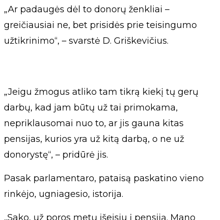
„Ar padaugės dėl to donorų ženkliai –
greičiausiai ne, bet prisidės prie teisingumo
užtikrinimo“, – svarstė D. Griškevičius.
„Jeigu žmogus atliko tam tikrą kiekį tų gerų
darbų, kad jam būtų už tai primokama,
nepriklausomai nuo to, ar jis gauna kitas
pensijas, kurios yra už kitą darbą, o ne už
donorystę“, – pridūrė jis.
Pasak parlamentaro, pataisą paskatino vieno
rinkėjo, ugniagesio, istorija.
„Sako, už poros metų išeisiu į pensiją. Mano