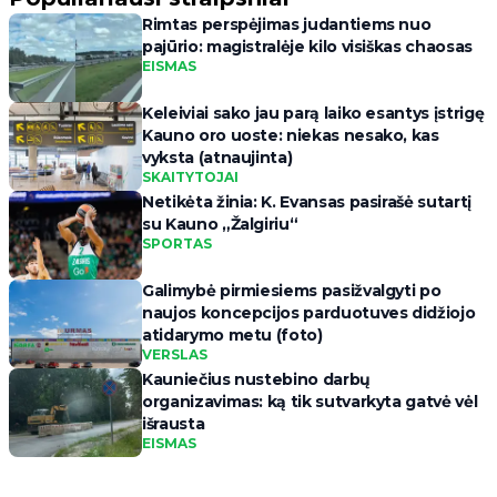
Rimtas perspėjimas judantiems nuo
pajūrio: magistralėje kilo visiškas chaosas
EISMAS
Keleiviai sako jau parą laiko esantys įstrigę
Kauno oro uoste: niekas nesako, kas
vyksta (atnaujinta)
SKAITYTOJAI
Netikėta žinia: K. Evansas pasirašė sutartį
su Kauno „Žalgiriu“
SPORTAS
Galimybė pirmiesiems pasižvalgyti po
naujos koncepcijos parduotuves didžiojo
atidarymo metu (foto)
VERSLAS
Kauniečius nustebino darbų
organizavimas: ką tik sutvarkyta gatvė vėl
išrausta
EISMAS