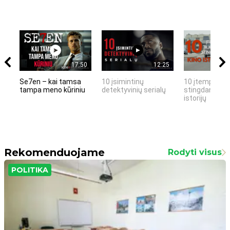
17:50
12:25
Se7en – kai tamsa
10 įsimintinų
10 įtemptų, k
tampa meno kūriniu
detektyvinių serialų
stingdančių k
istorijų
Rekomenduojame
Rodyti visus
POLITIKA