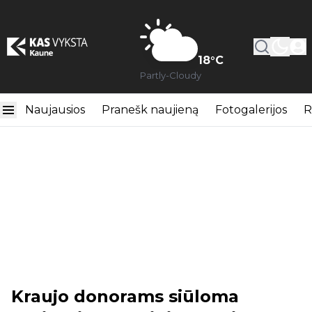
18
°C
Partly-Cloudy
Naujausios
Pranešk naujieną
Fotogalerijos
R
Kraujo donorams siūloma