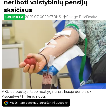
neriboti valstybinių pensijų
skaičiaus
SVEIKATA
2025-07-06 19:57
BNS
Sniegė Balčiūnaitė
AKU darbuotojai tapo neatlygintinais kraujo donorais /
Asociatyvi / R. Tenio nuotr.
Pridėti kaip pageidaujamą šaltinį „Google“