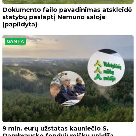
Dokumento failo pavadinimas atskleidė
statybų paslaptį Nemuno saloje
(papildyta)
GAMTA
9 mln. eurų užstatas kauniečio S.
Dambrausko fondui: miškų urėdija