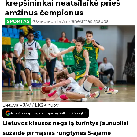
krepšininkai neatsilaikė prieš
amžinus čempionus
SPORTAS
2026-06-05 19:33
Pranešimas spaudai
Lietuva – JAV / LKSK nuotr.
Pridėti kaip pageidaujamą šaltinį „Google“
Lietuvos klausos negalią turintys jaunuoliai
sužaidė pirmąsias rungtynes 5-ajame