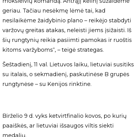
moksleivių komandą. Antrąjį kėlinį sužaidėme
geriau. Tačiau nesėkmę lėmė tai, kad
nesilaikėme žaidybinio plano – reikėjo stabdyti
varžovų greitas atakas, neleisti jiems įsižaisti. Iš
šių rungtynių reikia pasiimti pamokas ir ruoštis
kitoms varžyboms“, – teigė strategas.
Šeštadienį, 11 val. Lietuvos laiku, lietuviai susitiks
su italais, o sekmadienį, paskutinėse B grupės
rungtynėse – su Kenijos rinktine.
Birželio 9 d. vyks ketvirtfinalio kovos, po kurių
paaiškės, ar lietuviai išsaugos viltis siekti
medalių.