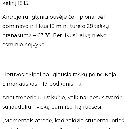
kėlinį 18:15.
Antroje rungtynių pusėje čempionai vėl
dominavo ir, likus 10 min., turėjo 28 taškų
pranašumą – 63:35. Per likusį laiką nieko
esminio neįvyko.
Lietuvos ekipai daugiausia taškų pelnė Kajai –
Šimanauskas – 19, Jodkonis – 7.
Anot trenerio R. Rakučio, vaikinai nesusitvardė
su jauduliu – viską pamiršo, ką ruošėsi.
„Momentais atrodė, kad žaidžia studentai prieš