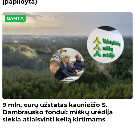
(papildyta)
GAMTA
9 mln. eurų užstatas kauniečio S.
Dambrausko fondui: miškų urėdija
siekia atlaisvinti kelią kirtimams