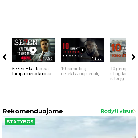
17:50
12:25
Se7en – kai tamsa
10 įsimintinų
10 įtemptų, k
tampa meno kūriniu
detektyvinių serialų
stingdančių k
istorijų
Rekomenduojame
Rodyti visus
STATYBOS