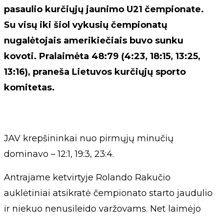
pasaulio kurčiųjų jaunimo U21 čempionate.
Su visų iki šiol vykusių čempionatų
nugalėtojais amerikiečiais buvo sunku
kovoti. Pralaimėta 48:79 (4:23, 18:15, 13:25,
13:16), praneša Lietuvos kurčiųjų sporto
komitetas.
JAV krepšininkai nuo pirmųjų minučių
dominavo – 12:1, 19:3, 23:4.
Antrajame ketvirtyje Rolando Rakučio
auklėtiniai atsikratė čempionato starto jaudulio
ir niekuo nenusileido varžovams. Net laimėjo