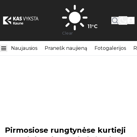
11
°C
Clear
Naujausios
Pranešk naujieną
Fotogalerijos
R
Pirmosiose rungtynėse kurtieji