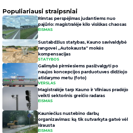
Populiariausi straipsniai
Rimtas perspėjimas judantiems nuo
pajūrio: magistralėje kilo visiškas chaosas
EISMAS
Sustabdžius statybas, Kauno savivaldybė
rangovei „Autokausta“ mokės
kompensacijas
STATYBOS
Galimybė pirmiesiems pasižvalgyti po
naujos koncepcijos parduotuves didžiojo
atidarymo metu (foto)
VERSLAS
Magistralėje tarp Kauno ir Vilniaus pradėjo
veikti sektorinis greičio radaras
EISMAS
Kauniečius nustebino darbų
organizavimas: ką tik sutvarkyta gatvė vėl
išrausta
EISMAS