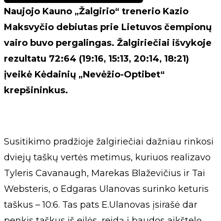
Naujojo Kauno „Žalgirio“ trenerio Kazio
Maksvyčio debiutas prie Lietuvos čempionų
vairo buvo pergalingas. Žalgiriečiai išvykoje
rezultatu 72:64 (19:16, 15:13, 20:14, 18:21)
įveikė Kėdainių „Nevėžio-Optibet“
krepšininkus.
Susitikimo pradžioje žalgiriečiai dažniau rinkosi
dviejų taškų vertės metimus, kuriuos realizavo
Tyleris Cavanaugh, Marekas Blaževičius ir Tai
Websteris, o Edgaras Ulanovas surinko keturis
taškus – 10:6. Tas pats E.Ulanovas įsirašė dar
penkis taškus iš eilės, reidą į baudos aikštelę