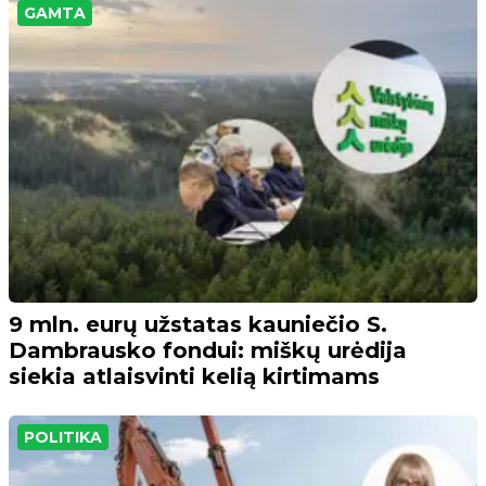
GAMTA
9 mln. eurų užstatas kauniečio S.
Dambrausko fondui: miškų urėdija
siekia atlaisvinti kelią kirtimams
POLITIKA