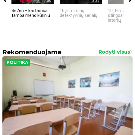
17:50
12:25
Se7en – kai tamsa
10 įsimintinų
10 įtemptų, k
tampa meno kūriniu
detektyvinių serialų
stingdančių k
istorijų
Rekomenduojame
Rodyti visus
POLITIKA