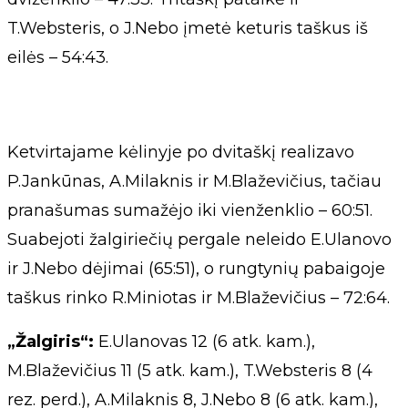
T.Websteris, o J.Nebo įmetė keturis taškus iš
eilės – 54:43.
Ketvirtajame kėlinyje po dvitaškį realizavo
P.Jankūnas, A.Milaknis ir M.Blaževičius, tačiau
pranašumas sumažėjo iki vienženklio – 60:51.
Suabejoti žalgiriečių pergale neleido E.Ulanovo
ir J.Nebo dėjimai (65:51), o rungtynių pabaigoje
taškus rinko R.Miniotas ir M.Blaževičius – 72:64.
„Žalgiris“:
E.Ulanovas 12 (6 atk. kam.),
M.Blaževičius 11 (5 atk. kam.), T.Websteris 8 (4
rez. perd.), A.Milaknis 8, J.Nebo 8 (6 atk. kam.),