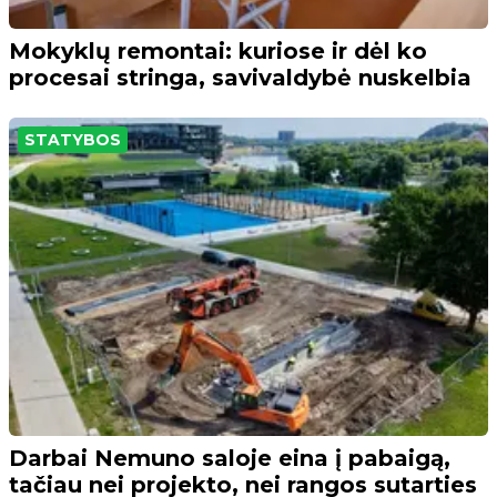
Mokyklų remontai: kuriose ir dėl ko
procesai stringa, savivaldybė nuskelbia
STATYBOS
Darbai Nemuno saloje eina į pabaigą,
tačiau nei projekto, nei rangos sutarties