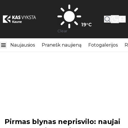
19
°C
Clear
Naujausios
Pranešk naujieną
Fotogalerijos
R
Pirmas blynas neprisvilo: naujai