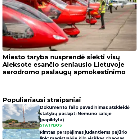
Miesto taryba nusprendė siekti visų
Aleksote esančio seniausio Lietuvoje
aerodromo paslaugų apmokestinimo
Populiariausi straipsniai
Dokumento failo pavadinimas atskleidė
statybų paslaptį Nemuno saloje
(papildyta)
STATYBOS
Rimtas perspėjimas judantiems pajūrio
link: magistralėje kilo visiškas chaosas