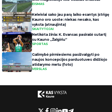
EISMAS
Keleiviai sako jau parą laiko esantys įstrigę
Kauno oro uoste: niekas nesako, kas
vyksta (atnaujinta)
SKAITYTOJAI
Netikėta žinia: K. Evansas pasirašė sutartį
su Kauno „Žalgiriu“
SPORTAS
Galimybė pirmiesiems pasižvalgyti po
naujos koncepcijos parduotuves didžiojo
atidarymo metu (foto)
VERSLAS