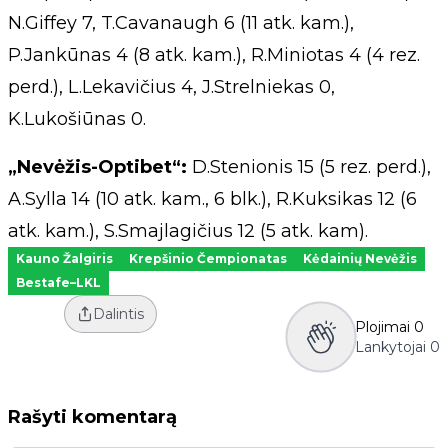
N.Giffey 7, T.Cavanaugh 6 (11 atk. kam.),
P.Jankūnas 4 (8 atk. kam.), R.Miniotas 4 (4 rez.
perd.), L.Lekavičius 4, J.Strelniekas 0,
K.Lukošiūnas 0.
„Nevėžis-Optibet“:
D.Stenionis 15 (5 rez. perd.),
A.Sylla 14 (10 atk. kam., 6 blk.), R.Kuksikas 12 (6
atk. kam.), S.Smajlagičius 12 (5 atk. kam).
Kauno Žalgiris
Krepšinio Čempionatas
Kėdainių Nevėžis
Bestafe–LKL
Dalintis
Plojimai
0
Lankytojai
0
Rašyti komentarą