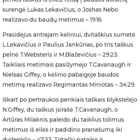
surengė Lukas Lekavičius, o Joshas Nebo
realizavo du baudų metimus – 19:16.
Prasidėjus antrajam kėliniui, dvitaškius sumetė
L.Lekavičius ir Paulius Jankūnas, po tris taškus
pelnė T.Websteris ir M.Blaževičius – 29:23.
Taikliais metimais pasižymėjo T.Cavanaugh ir
Nielsas Giffey, o kėlinio pabaigoje baudos
metimą realizavo Regimantas Miniotas – 34:29.
Iškart po pertraukos penkiais taškais blykstelėjo
N.Giffey, du taškus įsirašė T.Cavanaugh, o
Artūras Milaknis paleido du taiklius tolimus
metimus iš eilės ir padidino pranašumą iki
dviženklio – 47:33. Tritaškį pataikė ir