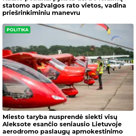
statomo apžvalgos rato vietos, vadina
priešrinkiminiu manevru
POLITIKA
Miesto taryba nusprendė siekti visų
Aleksote esančio seniausio Lietuvoje
aerodromo paslaugų apmokestinimo