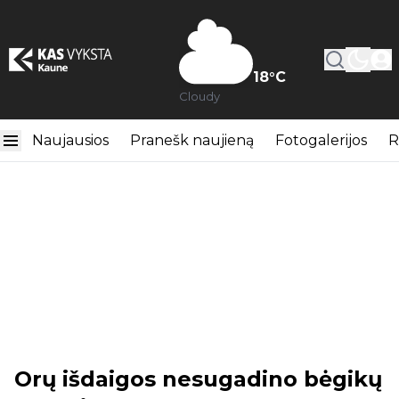
18
°C
Cloudy
Naujausios
Pranešk naujieną
Fotogalerijos
R
Orų išdaigos nesugadino bėgikų