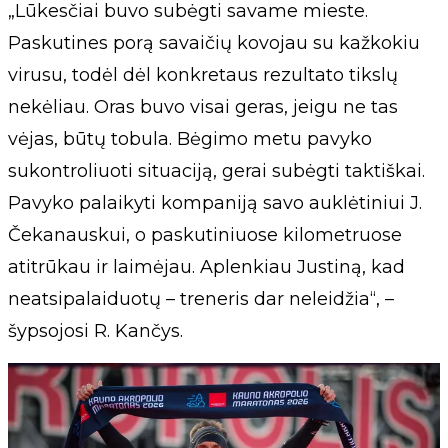
„Lūkesčiai buvo subėgti savame mieste.
Paskutines porą savaičių kovojau su kažkokiu
virusu, todėl dėl konkretaus rezultato tikslų
nekėliau. Oras buvo visai geras, jeigu ne tas
vėjas, būtų tobula. Bėgimo metu pavyko
sukontroliuoti situaciją, gerai subėgti taktiškai.
Pavyko palaikyti kompaniją savo auklėtiniui J.
Čekanauskui, o paskutiniuose kilometruose
atitrūkau ir laimėjau. Aplenkiau Justiną, kad
neatsipalaiduotų – treneris dar neleidžia“, –
šypsojosi R. Kančys.