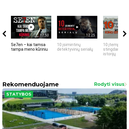
17:50
12:25
Se7en – kai tamsa
10 įsimintinų
10 įtemptų, k
tampa meno kūriniu
detektyvinių serialų
stingdančių k
istorijų
Rekomenduojame
Rodyti visus
STATYBOS