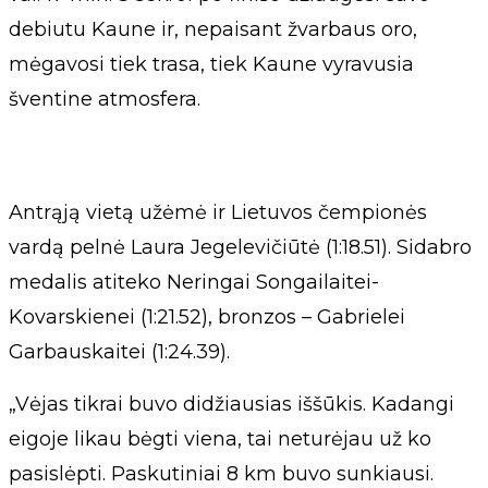
debiutu Kaune ir, nepaisant žvarbaus oro,
mėgavosi tiek trasa, tiek Kaune vyravusia
šventine atmosfera.
Antrąją vietą užėmė ir Lietuvos čempionės
vardą pelnė Laura Jegelevičiūtė (1:18.51). Sidabro
medalis atiteko Neringai Songailaitei-
Kovarskienei (1:21.52), bronzos – Gabrielei
Garbauskaitei (1:24.39).
„Vėjas tikrai buvo didžiausias iššūkis. Kadangi
eigoje likau bėgti viena, tai neturėjau už ko
pasislėpti. Paskutiniai 8 km buvo sunkiausi.