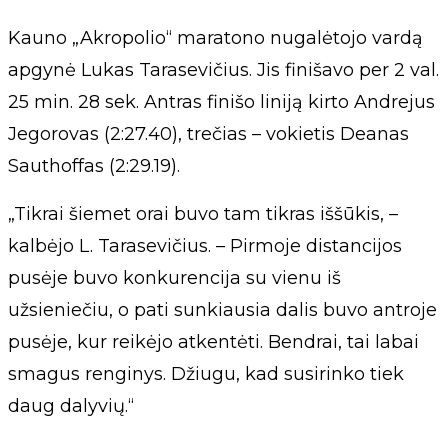
Kauno „Akropolio“ maratono nugalėtojo vardą
apgynė Lukas Tarasevičius. Jis finišavo per 2 val.
25 min. 28 sek. Antras finišo liniją kirto Andrejus
Jegorovas (2:27.40), trečias – vokietis Deanas
Sauthoffas (2:29.19).
„Tikrai šiemet orai buvo tam tikras iššūkis, –
kalbėjo L. Tarasevičius. – Pirmoje distancijos
pusėje buvo konkurencija su vienu iš
užsieniečiu, o pati sunkiausia dalis buvo antroje
pusėje, kur reikėjo atkentėti. Bendrai, tai labai
smagus renginys. Džiugu, kad susirinko tiek
daug dalyvių.“