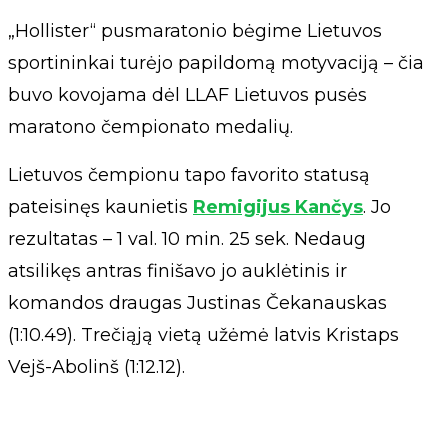
„Hollister“ pusmaratonio bėgime Lietuvos
sportininkai turėjo papildomą motyvaciją – čia
buvo kovojama dėl LLAF Lietuvos pusės
maratono čempionato medalių.
Lietuvos čempionu tapo favorito statusą
pateisinęs kaunietis
Remigijus Kančys
. Jo
rezultatas – 1 val. 10 min. 25 sek. Nedaug
atsilikęs antras finišavo jo auklėtinis ir
komandos draugas Justinas Čekanauskas
(1:10.49). Trečiąją vietą užėmė latvis Kristaps
Vejš-Abolinš (1:12.12).