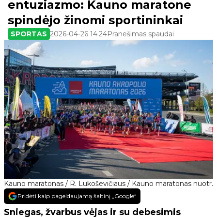
entuziazmo: Kauno maratone
spindėjo žinomi sportininkai
SPORTAS
2026-04-26 14:24
Pranešimas spaudai
Kauno maratonas / R. Lukoševičiaus / Kauno maratonas nuotr.
Pridėti kaip pageidaujamą šaltinį „Google“
Sniegas, žvarbus vėjas ir su debesimis