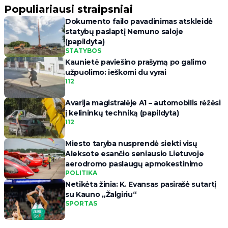
Populiariausi straipsniai
Dokumento failo pavadinimas atskleidė
statybų paslaptį Nemuno saloje
(papildyta)
STATYBOS
Kaunietė paviešino prašymą po galimo
užpuolimo: ieškomi du vyrai
112
Avarija magistralėje A1 – automobilis rėžėsi
į kelininkų techniką (papildyta)
112
Miesto taryba nusprendė siekti visų
Aleksote esančio seniausio Lietuvoje
aerodromo paslaugų apmokestinimo
POLITIKA
Netikėta žinia: K. Evansas pasirašė sutartį
su Kauno „Žalgiriu“
SPORTAS