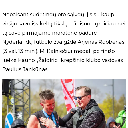
Nepaisant sudėtingų oro sąlygų, jis su kaupu
viršijo savo išsikeltą tikslą – finišuoti greičiau nei
tą savo pirmajame maratone padarė
Nyderlandų futbolo žvaigždė Arjenas Robbenas
(3 val. 13 min.). M. Kalniečiui medalį po finišo
įteikė Kauno „Žalgirio“ krepšinio klubo vadovas
Paulius Jankūnas.