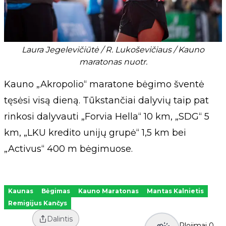
Laura Jegelevičiūtė / R. Lukoševičiaus / Kauno
maratonas nuotr.
Kauno „Akropolio“ maratone bėgimo šventė
tęsėsi visą dieną. Tūkstančiai dalyvių taip pat
rinkosi dalyvauti „Forvia Hella“ 10 km, „SDG“ 5
km, „LKU kredito unijų grupė“ 1,5 km bei
„Activus“ 400 m bėgimuose.
Kaunas
Bėgimas
Kauno Maratonas
Mantas Kalnietis
Remigijus Kančys
Dalintis
Plojimai
0