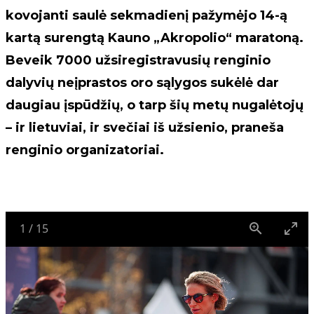
kovojanti saulė sekmadienį pažymėjo 14-ą
kartą surengtą Kauno „Akropolio“ maratoną.
Beveik 7000 užsiregistravusių renginio
dalyvių neįprastos oro sąlygos sukėlė dar
daugiau įspūdžių, o tarp šių metų nugalėtojų
– ir lietuviai, ir svečiai iš užsienio, praneša
renginio organizatoriai.
1
/
15