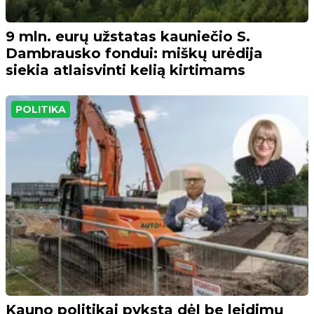
9 mln. eurų užstatas kauniečio S.
Dambrausko fondui: miškų urėdija
siekia atlaisvinti kelią kirtimams
POLITIKA
Kauno politikai pyksta dėl be leidimų