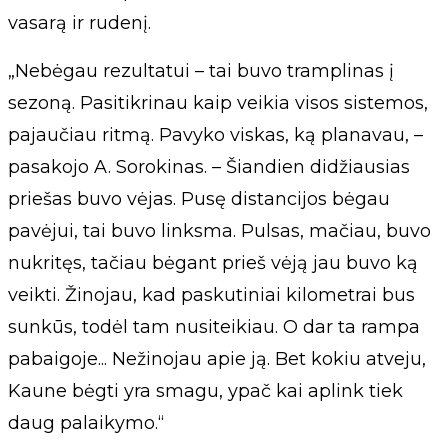
vasarą ir rudenį.
„Nebėgau rezultatui – tai buvo tramplinas į
sezoną. Pasitikrinau kaip veikia visos sistemos,
pajaučiau ritmą. Pavyko viskas, ką planavau, –
pasakojo A. Sorokinas. – Šiandien didžiausias
priešas buvo vėjas. Pusę distancijos bėgau
pavėjui, tai buvo linksma. Pulsas, mačiau, buvo
nukritęs, tačiau bėgant prieš vėją jau buvo ką
veikti. Žinojau, kad paskutiniai kilometrai bus
sunkūs, todėl tam nusiteikiau. O dar ta rampa
pabaigoje... Nežinojau apie ją. Bet kokiu atveju,
Kaune bėgti yra smagu, ypač kai aplink tiek
daug palaikymo.“