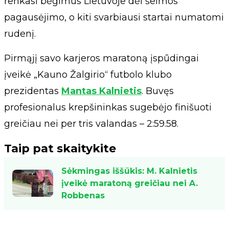
renkasi bėgimus Lietuvoje dėl šeimos
pagausėjimo, o kiti svarbiausi startai numatomi
rudenį.
Pirmąjį savo karjeros maratoną įspūdingai
įveikė „Kauno Žalgirio“ futbolo klubo
prezidentas
Mantas Kalnietis
. Buvęs
profesionalus krepšininkas sugebėjo finišuoti
greičiau nei per tris valandas – 2:59.58.
Taip pat skaitykite
Sėkmingas iššūkis: M. Kalnietis
įveikė maratoną greičiau nei A.
Robbenas