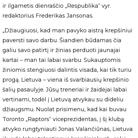
ir ilgametis dienraščio „Respublika“ vyr.
redaktorius Frederikas Jansonas.
„Džiaugiuosi, kad man pavyko aistrą krepšiniui
paversti savo darbu. Šiandien būdamas čia
galiu savo patirtį ir žinias perduoti jaunajai
kartai – man tai labai svarbu. Sukauptomis
žiniomis stengiuosi dalintis visada, kai tik turiu
progą. Lietuva – viena iš svarbiausių krepšinio
šalių pasaulyje. Jūsų treneriai ir žaidėjai labai
vertinami, todėl į Lietuvą atvykau su dideliu
džiaugsmu. Nuolat prisimenu, kad kai buvau
Toronto „Raptors“ viceprezidentas, į šį klubą
atvyko rungtyniauti Jonas Valančiūnas, Lietuva