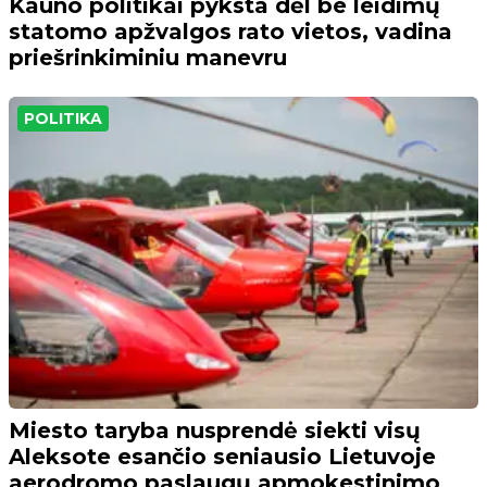
Kauno politikai pyksta dėl be leidimų
statomo apžvalgos rato vietos, vadina
priešrinkiminiu manevru
POLITIKA
Miesto taryba nusprendė siekti visų
Aleksote esančio seniausio Lietuvoje
aerodromo paslaugų apmokestinimo