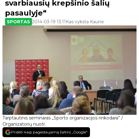
svarbiausių krepšinio šalių
pasaulyje“
SPORTAS
2014-03-19 13:11
Kas vyksta Kaune
Tarptautinis seminaras „Sporto organizacijos rinkodara” /
Organizatorių nuotr.
Pridėti kaip pageidaujamą šaltinį „Google“