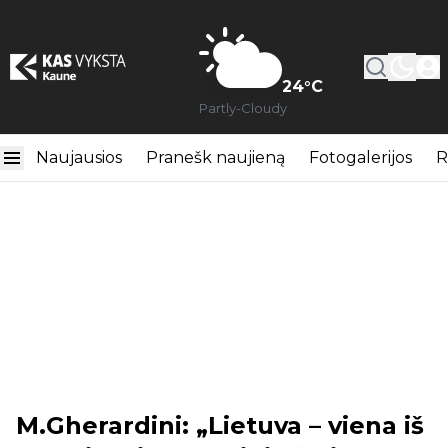
24
°C
Partly-Cloudy
Naujausios
Pranešk naujieną
Fotogalerijos
R
M.Gherardini: „Lietuva – viena iš