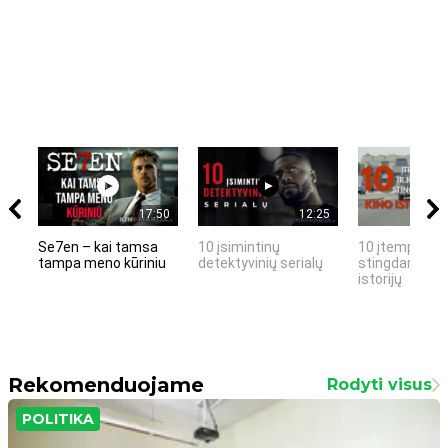
17:50
12:25
Se7en – kai tamsa
10 įsimintinų
10 įtemptų, k
tampa meno kūriniu
detektyvinių serialų
stingdančių k
istorijų
Rekomenduojame
Rodyti visus
POLITIKA