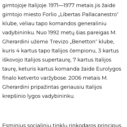
gimtojoje Italijoje. 1971—1977 metais jis žaidė
gimtojo miesto Forlio „Libertas Pallacanestro“
klube, vėliau tapo komandos generaliniu
vadybininku. Nuo 1992 metų šias pareigas M.
Gherardini užėmė Trevizo „Benetton“ klube,
kuris 4 kartus tapo Italijos čempionu, 3 kartus
iškovojo Italijos supertaurę, 7 kartus Italijos
taurę, keturis kartus komanda žaidė Eurolygos
finalo ketverto varžybose. 2006 metais M.
Gherardini pripažintas geriausiu Italijos
krepšinio lygos vadybininku.
Esminius socialinių tinklų rinkodaros principus,