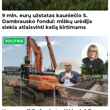
9 mln. eurų užstatas kauniečio S.
Dambrausko fondui: miškų urėdija
siekia atlaisvinti kelią kirtimams
POLITIKA