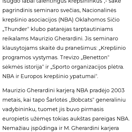
išugdo labai talentingus krepšininkus“,- sakė
pagrindinis seminaro svečias, Nacionalinės
krepšinio asociacijos (NBA) Oklahomos Sičio
„Thunder“ klubo patarėjas tarptautiniams
reikalams Maurizio Gherardini. Jis seminaro
klausytojams skaitė du pranešimus: „Krepšinio
programos vystymas. Trevizo „Benetton“
sėkmės istorija“ ir „Sporto organizacijos plėtra.
NBA ir Europos krepšinio ypatumai“.
Maurizio Gherardini karjerą NBA pradėjo 2003
metais, kai tapo Šarlotės „Bobcats“ generaliniu
vadybininku, tuomet jis buvo pirmasis
europietis užėmęs tokias aukštas pareigas NBA.
Nemažiau įspūdinga ir M. Gherardini karjera