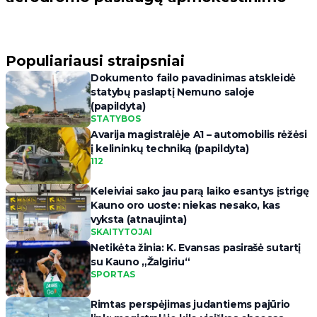
Populiariausi straipsniai
Dokumento failo pavadinimas atskleidė
statybų paslaptį Nemuno saloje
(papildyta)
STATYBOS
Avarija magistralėje A1 – automobilis rėžėsi
į kelininkų techniką (papildyta)
112
Keleiviai sako jau parą laiko esantys įstrigę
Kauno oro uoste: niekas nesako, kas
vyksta (atnaujinta)
SKAITYTOJAI
Netikėta žinia: K. Evansas pasirašė sutartį
su Kauno „Žalgiriu“
SPORTAS
Rimtas perspėjimas judantiems pajūrio