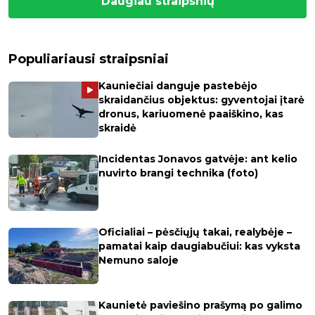
Daugiau straipsnių
Populiariausi straipsniai
Kauniečiai danguje pastebėjo
skraidančius objektus: gyventojai įtarė
dronus, kariuomenė paaiškino, kas
skraidė
Incidentas Jonavos gatvėje: ant kelio
nuvirto brangi technika (foto)
Oficialiai – pėsčiųjų takai, realybėje –
pamatai kaip daugiabučiui: kas vyksta
Nemuno saloje
Kaunietė paviešino prašymą po galimo