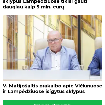
sklypus Lampėdžiuose tikisi gauti
daugiau kaip 5 mln. eurų
V. Matijošaitis prakalbo apie Vičiūnuose
ir Lampėdžiuose įsigytus sklypus