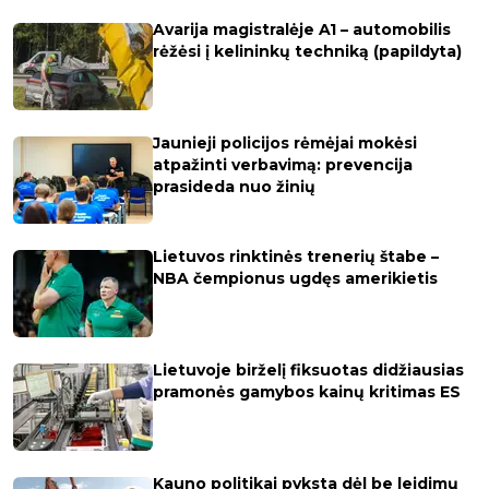
Avarija magistralėje A1 – automobilis
rėžėsi į kelininkų techniką (papildyta)
Jaunieji policijos rėmėjai mokėsi
atpažinti verbavimą: prevencija
prasideda nuo žinių
Lietuvos rinktinės trenerių štabe –
NBA čempionus ugdęs amerikietis
Lietuvoje birželį fiksuotas didžiausias
pramonės gamybos kainų kritimas ES
Kauno politikai pyksta dėl be leidimų