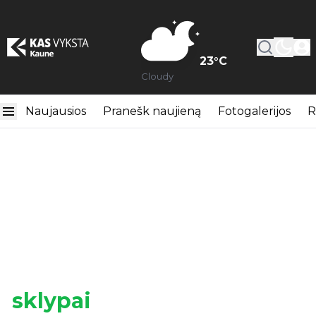
23
°C
Cloudy
Naujausios
Pranešk naujieną
Fotogalerijos
R
sklypai