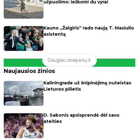
užpuolimo: ieškomi du vyrai
Kauno „Žalgiris“ rado naują T. Masiulio
asistentą
Daugiau straipsnių
Naujausios žinios
Kaliningrade už šnipinėjimą nuteistas
Lietuvos pilietis
D. Sabonis apsisprendė dėl savo
ateities