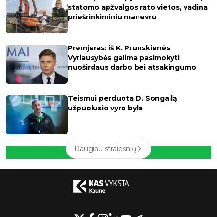
statomo apžvalgos rato vietos, vadina
priešrinkiminiu manevru
Premjeras: iš K. Prunskienės
Vyriausybės galima pasimokyti
nuoširdaus darbo bei atsakingumo
Teismui perduota D. Songailą
užpuolusio vyro byla
Daugiau straipsnių