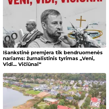
Išankstinė premjera tik bendruomenės
nariams: žurnalistinis tyrimas „Veni,
Vidi… Vičiūnai“