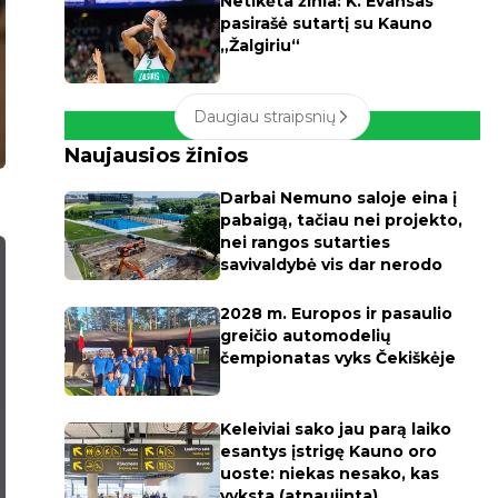
Netikėta žinia: K. Evansas
pasirašė sutartį su Kauno
„Žalgiriu“
Daugiau straipsnių
Naujausios žinios
Darbai Nemuno saloje eina į
pabaigą, tačiau nei projekto,
nei rangos sutarties
savivaldybė vis dar nerodo
2028 m. Europos ir pasaulio
greičio automodelių
čempionatas vyks Čekiškėje
Keleiviai sako jau parą laiko
esantys įstrigę Kauno oro
uoste: niekas nesako, kas
vyksta (atnaujinta)