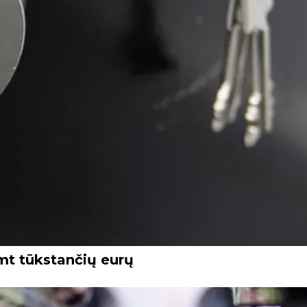
imt tūkstančių eurų