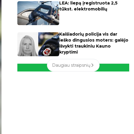
LEA: liepą įregistruota 2,5
tūkst. elektromobilių
Kaišiadorių policija vis dar
ieško dingusios moters: galėjo
išvykti traukiniu Kauno
kryptimi
Daugiau straipsnių