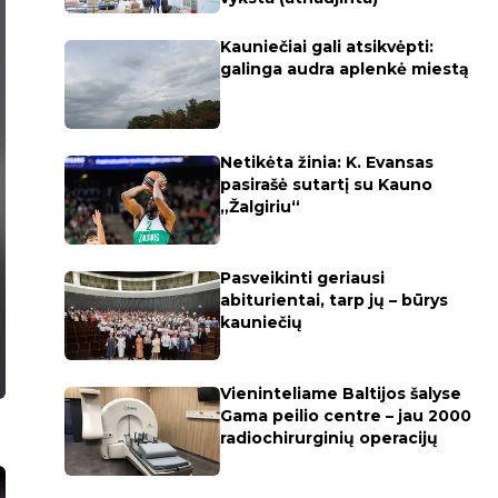
Kauniečiai gali atsikvėpti:
galinga audra aplenkė miestą
Netikėta žinia: K. Evansas
pasirašė sutartį su Kauno
„Žalgiriu“
Pasveikinti geriausi
abiturientai, tarp jų – būrys
kauniečių
Vieninteliame Baltijos šalyse
Gama peilio centre – jau 2000
radiochirurginių operacijų