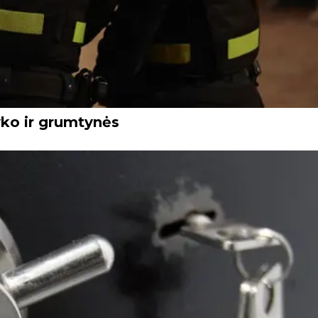
yko ir grumtynės