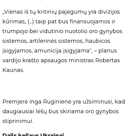
„Vienas iš tų kritinių pajėgumų yra divizijos
kūrimas, (...) taip pat bus finansuojamos ir
trumpojo bei vidutinio nuotolio oro gynybos
sistemos, artilerinės sistemos, haubicos
įsigyjamos, amunicija įsigyjama“, – planus
vardijo krašto apsaugos ministras Robertas
Kaunas.
Premjerė Inga Ruginienė yra užsiminusi, kad
daugiausiai lėšų bus skiriama oro gynybos
stiprinimui.
Dalis keliaus Ukrainai