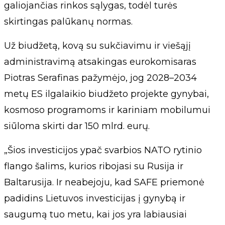
galiojančias rinkos sąlygas, todėl turės
skirtingas palūkanų normas.
Už biudžetą, kovą su sukčiavimu ir viešąjį
administravimą atsakingas eurokomisaras
Piotras Serafinas pažymėjo, jog 2028–2034
metų ES ilgalaikio biudžeto projekte gynybai,
kosmoso programoms ir kariniam mobilumui
siūloma skirti dar 150 mlrd. eurų.
„Šios investicijos ypač svarbios NATO rytinio
flango šalims, kurios ribojasi su Rusija ir
Baltarusija. Ir neabejoju, kad SAFE priemonė
padidins Lietuvos investicijas į gynybą ir
saugumą tuo metu, kai jos yra labiausiai