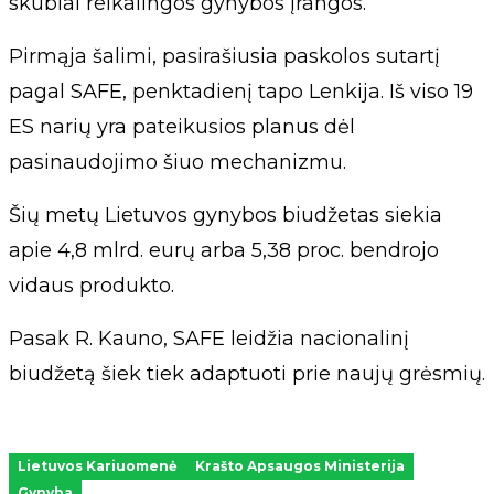
skubiai reikalingos gynybos įrangos.
Pirmąja šalimi, pasirašiusia paskolos sutartį
pagal SAFE, penktadienį tapo Lenkija. Iš viso 19
ES narių yra pateikusios planus dėl
pasinaudojimo šiuo mechanizmu.
Šių metų Lietuvos gynybos biudžetas siekia
apie 4,8 mlrd. eurų arba 5,38 proc. bendrojo
vidaus produkto.
Pasak R. Kauno, SAFE leidžia nacionalinį
biudžetą šiek tiek adaptuoti prie naujų grėsmių.
Lietuvos Kariuomenė
Krašto Apsaugos Ministerija
Gynyba