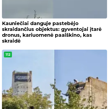
Kauniečiai danguje pastebėjo
skraidančius objektus: gyventojai įtarė
dronus, kariuomenė paaiškino, kas
skraidė
112