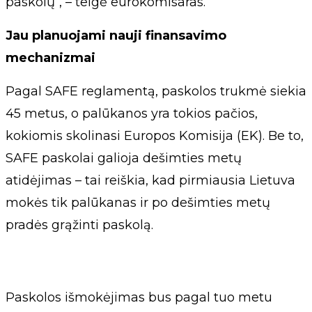
paskolų“, – teigė eurokomisaras.
Jau planuojami nauji finansavimo
mechanizmai
Pagal SAFE reglamentą, paskolos trukmė siekia
45 metus, o palūkanos yra tokios pačios,
kokiomis skolinasi Europos Komisija (EK). Be to,
SAFE paskolai galioja dešimties metų
atidėjimas – tai reiškia, kad pirmiausia Lietuva
mokės tik palūkanas ir po dešimties metų
pradės grąžinti paskolą.
Paskolos išmokėjimas bus pagal tuo metu