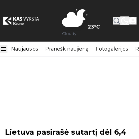
23
°C
Cloudy
Naujausios
Pranešk naujieną
Fotogalerijos
R
Lietuva pasirašė sutartį dėl 6,4