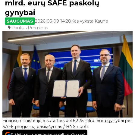
mlrd. eurų SAFE paskolų
gynybai
SAUGUMAS
2026-05-09 14:28
Kas vyksta Kaune
Paulius Perminas
Finansų ministerijoje sutarties dėl 6,375 mlrd. eurų gynybai per
SAFE programą pasirašymas / BNS nuotr.
Pridėti kaip pageidaujamą šaltinį „Google“