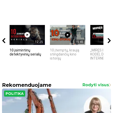
12:25
15:45
10 įsimintinų
10 įtemptų, kraują
„MIRĘS INTER
detektyvinių serialų
stingdančių kino
KODĖL DIDŽIOJ
istorijų
INTERNETO NĖ
Rekomenduojame
Rodyti visus
POLITIKA