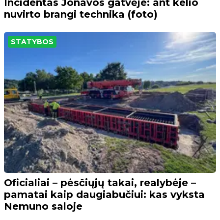
Incidentas Jonavos gatvėje: ant kelio
nuvirto brangi technika (foto)
STATYBOS
Oficialiai – pėsčiųjų takai, realybėje –
pamatai kaip daugiabučiui: kas vyksta
Nemuno saloje