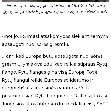
Finansų ministerijoje sutarties dėl 6,375 mlrd. eurų
gynybai per SAFE programą pasirašymas / BNS nuotr.
Anot jo, ES imasi atsakomybės siekiant žemyną
apsaugoti nuo išorės grėsmių.
„Tam, kad Europa būtų apsaugota nuo išorės
grėsmių, yra akivaizdu, kad reikia stipraus Rytų
flango. Rytų flangas gina visą Europą. Todėl
Rytų flangui reikia Europos solidarumo ir
europietiškos finansinės paramos. Verta
prisiminti, kad Rytų flangui nuo Baltijos jūros iki
Juodosios jūros atitenka du trečdaliai visų SAFE