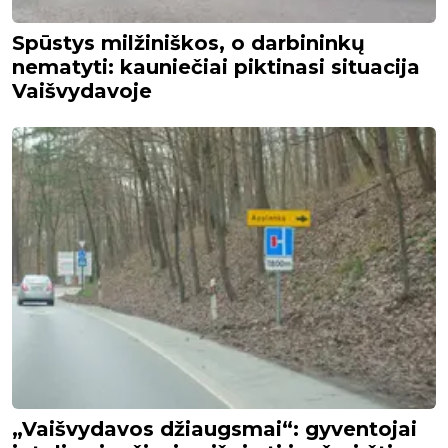
Spūstys milžiniškos, o darbininkų
nematyti: kauniečiai piktinasi situacija
Vaišvydavoje
„Vaišvydavos džiaugsmai“: gyventojai