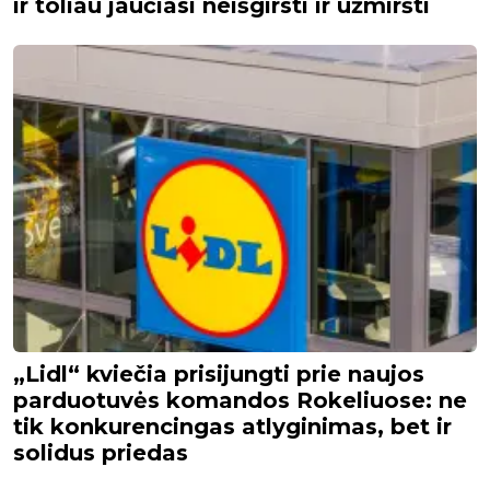
ir toliau jaučiasi neišgirsti ir užmiršti
„Lidl“ kviečia prisijungti prie naujos
parduotuvės komandos Rokeliuose: ne
tik konkurencingas atlyginimas, bet ir
solidus priedas