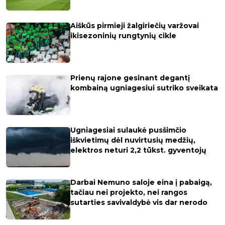
Aiškūs pirmieji žalgiriečių varžovai
ikisezoninių rungtynių cikle
Prienų rajone gesinant degantį
kombainą ugniagesiui sutriko sveikata
Ugniagesiai sulaukė pusšimčio
iškvietimų dėl nuvirtusių medžių,
elektros neturi 2,2 tūkst. gyventojų
Darbai Nemuno saloje eina į pabaigą,
tačiau nei projekto, nei rangos
sutarties savivaldybė vis dar nerodo