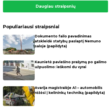
Daugiau straipsnių
Populiariausi straipsniai
Dokumento failo pavadinimas
atskleidė statybų paslaptį Nemuno
saloje (papildyta)
Kaunietė paviešino prašymą po galimo
užpuolimo: ieškomi du vyrai
Avarija magistralėje A1 – automobilis
rėžėsi į kelininkų techniką (papildyta)