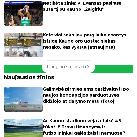
Netikėta žinia: K. Evansas pasirašė
sutartį su Kauno „Žalgiriu“
Keleiviai sako jau parą laiko esantys
įstrigę Kauno oro uoste: niekas
nesako, kas vyksta (atnaujinta)
Daugiau straipsnių
Naujausios žinios
Galimybė pirmiesiems pasižvalgyti po
naujos koncepcijos parduotuves
didžiojo atidarymo metu (foto)
Ar Kauno stadiono veja atlaikė 45
tūkst. žiūrovų išbandymą ir
futbolininkai galės žaisti namuose?