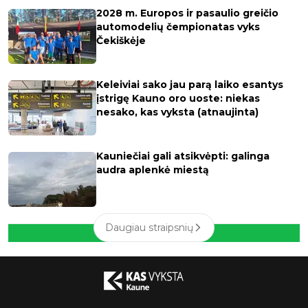
2028 m. Europos ir pasaulio greičio
automodelių čempionatas vyks
Čekiškėje
Keleiviai sako jau parą laiko esantys
įstrigę Kauno oro uoste: niekas
nesako, kas vyksta (atnaujinta)
Kauniečiai gali atsikvėpti: galinga
audra aplenkė miestą
Daugiau straipsnių