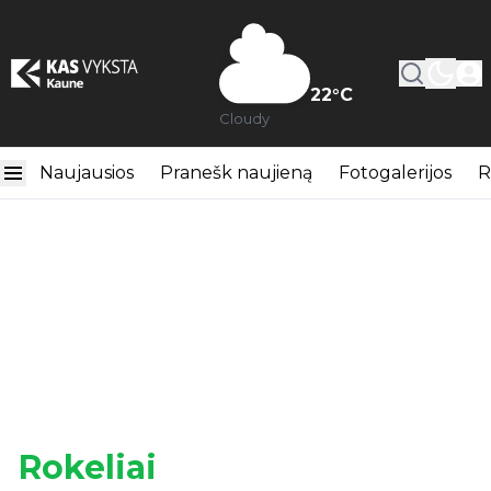
22
°C
Cloudy
Naujausios
Pranešk naujieną
Fotogalerijos
R
Rokeliai