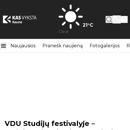
21
°C
Clear
Naujausios
Pranešk naujieną
Fotogalerijos
R
VDU Studijų festivalyje –