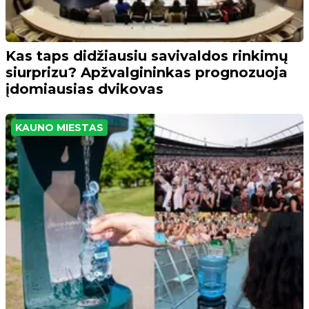
Kas taps didžiausiu savivaldos rinkimų
siurprizu? Apžvalgininkas prognozuoja
įdomiausias dvikovas
KAUNO MIESTAS