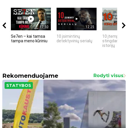
17:50
12:25
Se7en – kai tamsa
10 įsimintinų
10 įtemptų, k
tampa meno kūriniu
detektyvinių serialų
stingdančių k
istorijų
Rekomenduojame
Rodyti visus
STATYBOS