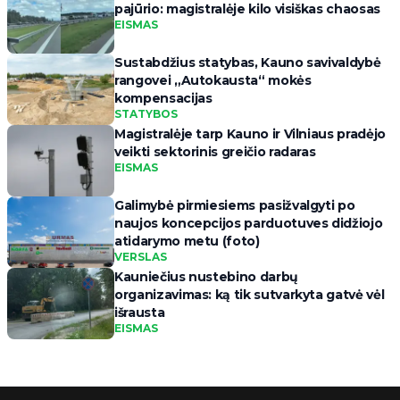
pajūrio: magistralėje kilo visiškas chaosas
EISMAS
Sustabdžius statybas, Kauno savivaldybė
rangovei „Autokausta“ mokės
kompensacijas
STATYBOS
Magistralėje tarp Kauno ir Vilniaus pradėjo
veikti sektorinis greičio radaras
EISMAS
Galimybė pirmiesiems pasižvalgyti po
naujos koncepcijos parduotuves didžiojo
atidarymo metu (foto)
VERSLAS
Kauniečius nustebino darbų
organizavimas: ką tik sutvarkyta gatvė vėl
išrausta
EISMAS