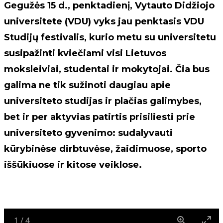
Gegužės 15 d., penktadienį, Vytauto Didžiojo
universitete (VDU) vyks jau penktasis VDU
Studijų festivalis, kurio metu su universitetu
susipažinti kviečiami visi Lietuvos
moksleiviai, studentai ir mokytojai. Čia bus
galima ne tik sužinoti daugiau apie
universiteto studijas ir plačias galimybes,
bet ir per aktyvias patirtis prisiliesti prie
universiteto gyvenimo: sudalyvauti
kūrybinėse dirbtuvėse, žaidimuose, sporto
iššūkiuose ir kitose veiklose.
1
/
4