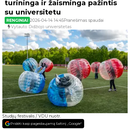
turininga ir žaisminga pažintis
su universitetu
RENGINIAI
2026-04-14 14:45
Pranešimas spaudai
Vytauto Didžiojo universitetas
Studijų festivalis / VDU nuotr.
Pridėti kaip pageidaujamą šaltinį „Google“