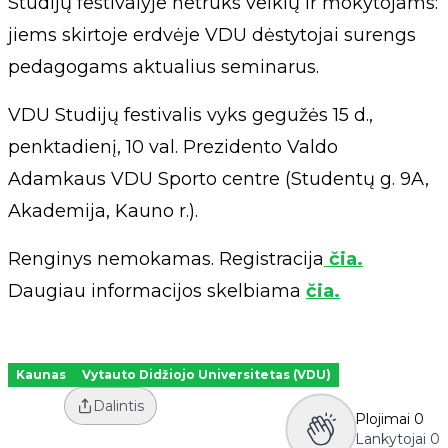
Studijų festivalyje netrūks veiklų ir mokytojams:
jiems skirtoje erdvėje VDU dėstytojai surengs
pedagogams aktualius seminarus.
VDU Studijų festivalis vyks gegužės 15 d.,
penktadienį, 10 val. Prezidento Valdo
Adamkaus VDU Sporto centre (Studentų g. 9A,
Akademija, Kauno r.).
Renginys nemokamas. Registracija
čia.
Daugiau informacijos skelbiama
čia.
Kaunas
Vytauto Didžiojo Universitetas (VDU)
Dalintis
Plojimai
0
Lankytojai
0