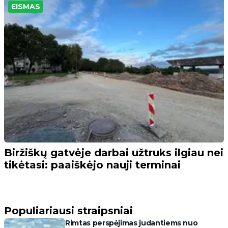
EISMAS
Biržiškų gatvėje darbai užtruks ilgiau nei
tikėtasi: paaiškėjo nauji terminai
Populiariausi straipsniai
Rimtas perspėjimas judantiems nuo