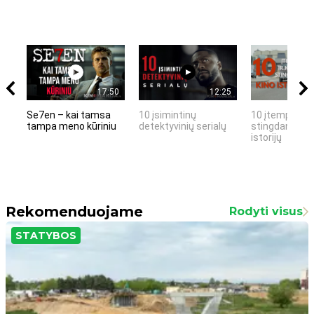
17:50
12:25
Se7en – kai tamsa
10 įsimintinų
10 įtemptų, k
tampa meno kūriniu
detektyvinių serialų
stingdančių k
istorijų
Rekomenduojame
Rodyti visus
STATYBOS