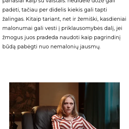
panašiai kaip su vaistais: nedidelė dozė gali
padėti, tačiau per didelis kiekis gali tapti
žalingas. Kitaip tariant, net ir žemiški, kasdieniai
malonumai gali vesti į priklausomybės dalį, jei
žmogus juos pradeda naudoti kaip pagrindinį
būdą pabėgti nuo nemalonių jausmų.