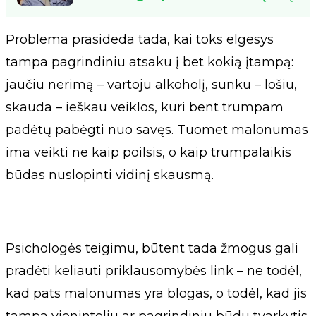
Problema prasideda tada, kai toks elgesys
tampa pagrindiniu atsaku į bet kokią įtampą:
jaučiu nerimą – vartoju alkoholį, sunku – lošiu,
skauda – ieškau veiklos, kuri bent trumpam
padėtų pabėgti nuo savęs. Tuomet malonumas
ima veikti ne kaip poilsis, o kaip trumpalaikis
būdas nuslopinti vidinį skausmą.
Psichologės teigimu, būtent tada žmogus gali
pradėti keliauti priklausomybės link – ne todėl,
kad pats malonumas yra blogas, o todėl, kad jis