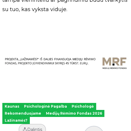
tampa vieninteliu ar pagrindiniu būdu tvarkytis
su tuo, kas vyksta viduje.
Kaunas
Psichologinė Pagalba
Psichologė
Rekomenduojame
Medijų Rėmimo Fondas 2026
Lažinamės?
Dalintis