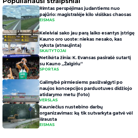
Populiariausi straipsniai
Rimtas perspėjimas judantiems nuo
pajūrio: magistralėje kilo visiškas chaosas
EISMAS
Keleiviai sako jau parą laiko esantys įstrigę
Kauno oro uoste: niekas nesako, kas
vyksta (atnaujinta)
SKAITYTOJAI
Netikėta žinia: K. Evansas pasirašė sutartį
su Kauno „Žalgiriu“
SPORTAS
Galimybė pirmiesiems pasižvalgyti po
naujos koncepcijos parduotuves didžiojo
atidarymo metu (foto)
VERSLAS
Kauniečius nustebino darbų
organizavimas: ką tik sutvarkyta gatvė vėl
išrausta
EISMAS