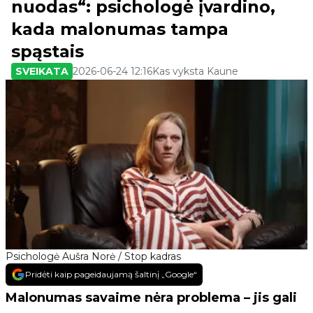
nuodas“: psichologė įvardino,
kada malonumas tampa
spąstais
SVEIKATA
2026-06-24 12:16
Kas vyksta Kaune
Psichologė Aušra Norė / Stop kadras
Pridėti kaip pageidaujamą šaltinį „Google“
Malonumas savaime nėra problema – jis gali