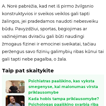
A. Norė pabrėžia, kad net iš pirmo žvilgsnio
konstruktyvios ir sveikos veiklos gali tapti
žalingos, jei pradedamos naudoti nebesveiku
būdu. Pavyzdžiui, sportas, bėgiojimas ar
važinėjimas dviračiu gali būti naudingi
žmogaus fizinei ir emocinei sveikatai, tačiau
peržengus savo fizinių galimybių ribas kūnui tai
gali tapti nebe pagalba, o žala.
Taip pat skaitykite
Psichiatras paaiškino, kas vyksta
smegenyse, kai malonumas virsta
priklausomybe
Kada hobis tampa priklausomybe?
Psichologas paaiškino svarbią ribą