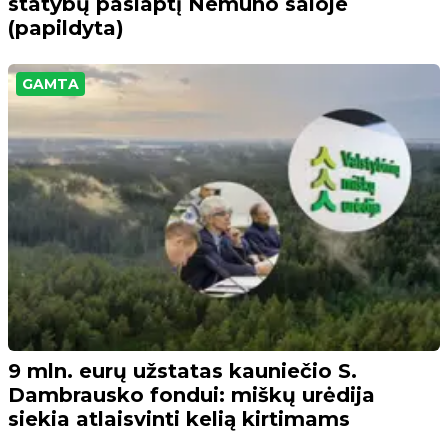
statybų paslaptį Nemuno saloje
(papildyta)
GAMTA
9 mln. eurų užstatas kauniečio S.
Dambrausko fondui: miškų urėdija
siekia atlaisvinti kelią kirtimams