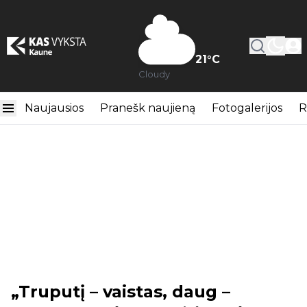
21
°C
Cloudy
Naujausios
Pranešk naujieną
Fotogalerijos
R
„Truputį – vaistas, daug –