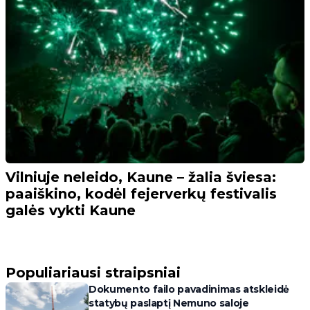
Vilniuje neleido, Kaune – žalia šviesa:
paaiškino, kodėl fejerverkų festivalis
galės vykti Kaune
Populiariausi straipsniai
Dokumento failo pavadinimas atskleidė
statybų paslaptį Nemuno saloje