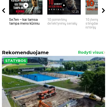
17:50
12:25
Se7en – kai tamsa
10 įsimintinų
10 įtemptų, k
tampa meno kūriniu
detektyvinių serialų
stingdančių k
istorijų
Rekomenduojame
Rodyti visus
STATYBOS