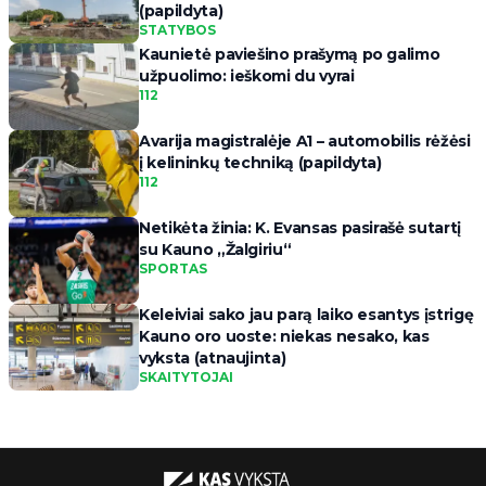
(papildyta)
STATYBOS
Kaunietė paviešino prašymą po galimo
užpuolimo: ieškomi du vyrai
112
Avarija magistralėje A1 – automobilis rėžėsi
į kelininkų techniką (papildyta)
112
Netikėta žinia: K. Evansas pasirašė sutartį
su Kauno „Žalgiriu“
SPORTAS
Keleiviai sako jau parą laiko esantys įstrigę
Kauno oro uoste: niekas nesako, kas
vyksta (atnaujinta)
SKAITYTOJAI