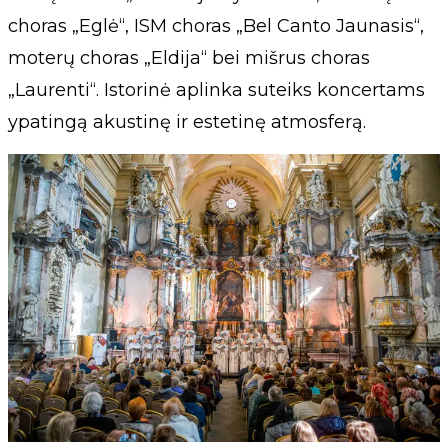
choras „Eglė“, ISM choras „Bel Canto Jaunasis“,
moterų choras „Eldija“ bei mišrus choras
„Laurenti“. Istorinė aplinka suteiks koncertams
ypatingą akustinę ir estetinę atmosferą.