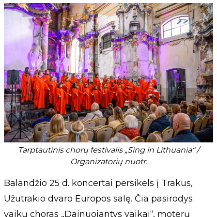
Tarptautinis chorų festivalis „Sing in Lithuania“ /
Organizatorių nuotr.
Balandžio 25 d. koncertai persikels į Trakus,
Užutrakio dvaro Europos salę. Čia pasirodys
vaikų choras „Dainuojantys vaikai“, moterų