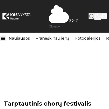
22
°C
Cloudy
Naujausios
Pranešk naujieną
Fotogalerijos
R
Tarptautinis chorų festivalis