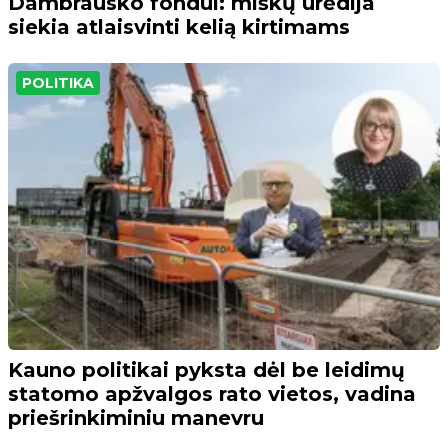
Dambrausko fondui: miškų urėdija
siekia atlaisvinti kelią kirtimams
POLITIKA
Kauno politikai pyksta dėl be leidimų
statomo apžvalgos rato vietos, vadina
priešrinkiminiu manevru