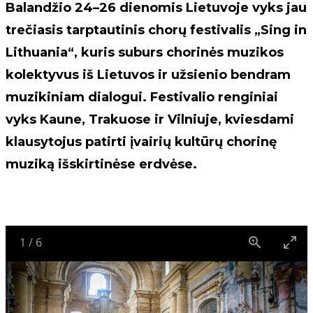
Balandžio 24–26 dienomis Lietuvoje vyks jau
trečiasis tarptautinis chorų festivalis „Sing in
Lithuania“, kuris suburs chorinės muzikos
kolektyvus iš Lietuvos ir užsienio bendram
muzikiniam dialogui. Festivalio renginiai
vyks Kaune, Trakuose ir Vilniuje, kviesdami
klausytojus patirti įvairių kultūrų chorinę
muziką išskirtinėse erdvėse.
1
/
6