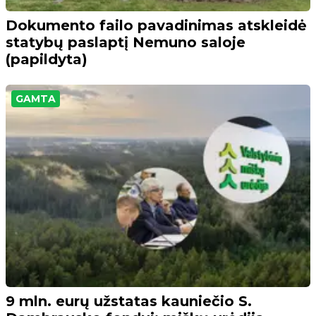
Dokumento failo pavadinimas atskleidė
statybų paslaptį Nemuno saloje
(papildyta)
GAMTA
9 mln. eurų užstatas kauniečio S.