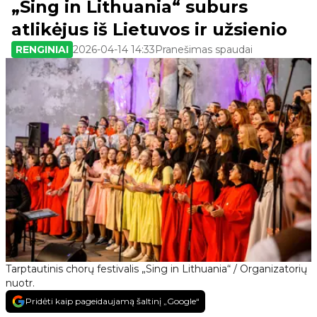
„Sing in Lithuania“ suburs
atlikėjus iš Lietuvos ir užsienio
RENGINIAI
2026-04-14 14:33
Pranešimas spaudai
Tarptautinis chorų festivalis „Sing in Lithuania“ / Organizatorių
nuotr.
Pridėti kaip pageidaujamą šaltinį „Google“