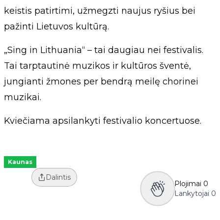
keistis patirtimi, užmegzti naujus ryšius bei
pažinti Lietuvos kultūrą.
„Sing in Lithuania“ – tai daugiau nei festivalis.
Tai tarptautinė muzikos ir kultūros šventė,
jungianti žmones per bendrą meilę chorinei
muzikai.
Kviečiama apsilankyti festivalio koncertuose.
Kaunas
Dalintis
Plojimai
0
Lankytojai
0