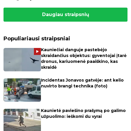
Daugiau straipsnių
Populiariausi straipsniai
Kauniečiai danguje pastebėjo
skraidančius objektus: gyventojai įtarė
dronus, kariuomenė paaiškino, kas
skraidė
Incidentas Jonavos gatvėje: ant kelio
nuvirto brangi technika (foto)
Kaunietė paviešino prašymą po galimo
užpuolimo: ieškomi du vyrai