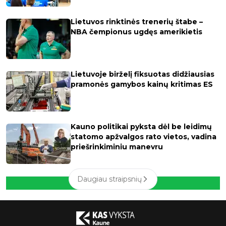
Lietuvos rinktinės trenerių štabe –
NBA čempionus ugdęs amerikietis
Lietuvoje birželį fiksuotas didžiausias
pramonės gamybos kainų kritimas ES
Kauno politikai pyksta dėl be leidimų
statomo apžvalgos rato vietos, vadina
priešrinkiminiu manevru
Daugiau straipsnių