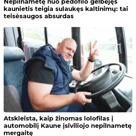
Nepilnametę nuo pedofilo gelbėjęs
kaunietis teigia sulaukęs kaltinimų: tai
teisėsaugos absurdas
Atskleista, kaip žinomas lolofilas į
automobilį Kaune įsiviliojo nepilnametę
mergaitę