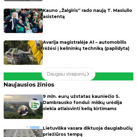
Kauno „Žalgiris“ rado naują T. Masiulio
asistentą
Avarija magistralėje A1 – automobilis
rėžėsi į kelininkų techniką (papildyta)
Daugiau straipsnių
Naujausios žinios
9 mln. eurų užstatas kauniečio S.
Dambrausko fondui: miškų urėdija
siekia atlaisvinti kelią kirtimams
Lietuviška vasara diktuoja daugiabučių
priežiūros tempą