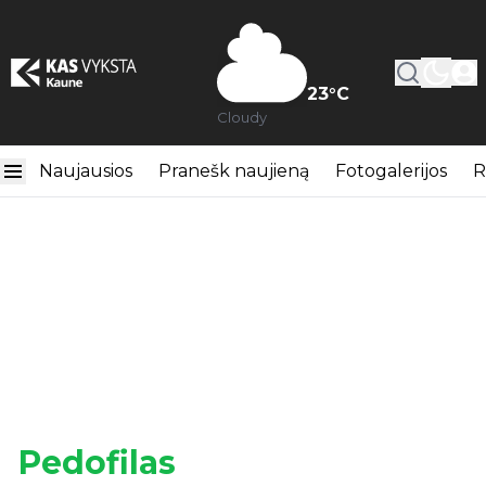
23
°C
Cloudy
Naujausios
Pranešk naujieną
Fotogalerijos
R
Pedofilas