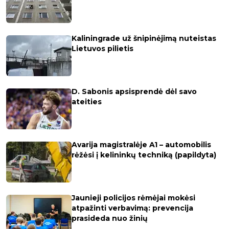
Kaliningrade už šnipinėjimą nuteistas
Lietuvos pilietis
D. Sabonis apsisprendė dėl savo
ateities
Avarija magistralėje A1 – automobilis
rėžėsi į kelininkų techniką (papildyta)
Jaunieji policijos rėmėjai mokėsi
atpažinti verbavimą: prevencija
prasideda nuo žinių