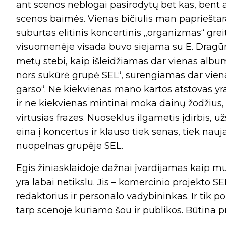
ant scenos neblogai pasirodytų bet kas, bent ap
scenos baimės. Vienas bičiulis man paprieštara
suburtas elitinis koncertinis „organizmas“ grei
visuomenėje visada buvo siejama su E. Dragūno
metų stebi, kaip išleidžiamas dar vienas album
nors sukūrė grupė SEL“, surengiamas dar vien
garso“. Ne kiekvienas mano kartos atstovas yr
ir ne kiekvienas mintinai moka dainų žodžius, 
virtusias frazes. Nuoseklus ilgametis įdirbis, u
eina į koncertus ir klauso tiek senas, tiek nauj
nuopelnas grupėje SEL.
Egis žiniasklaidoje dažnai įvardijamas kaip muzi
yra labai netikslu. Jis – komercinio projekto SE
redaktorius ir personalo vadybininkas. Ir tik po 
tarp scenoje kuriamo šou ir publikos. Būtina p