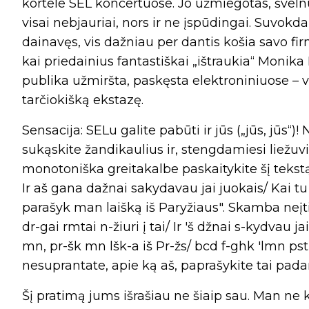
kortele SEL koncertuose. Jo užmiegotas, šveln
visai nebjauriai, nors ir ne įspūdingai. Suvokd
dainavęs, vis dažniau per dantis košia savo firm
kai priedainius fantastiškai „ištraukia“ Monika
publika užmiršta, paskęsta elektroniniuose – v
tarčiokišką ekstazę.
Sensacija: SELu galite pabūti ir jūs („jūs, jūs“
sukąskite žandikaulius ir, stengdamiesi liežuvi
monotoniška greitakalbe paskaitykite šį tekstą: „
Ir aš gana dažnai sakydavau jai juokais/ Kai t
parašyk man laišką iš Paryžiaus". Skamba neįt
dr-gai rmtai n-žiuri į tai/ Ir 'š džnai s-kydvau ja
mn, pr-šk mn lšk-a iš Pr-žs/ bcd f-ghk 'lmn pst /
nesuprantate, apie ką aš, paprašykite tai pada
Šį pratimą jums išrašiau ne šiaip sau. Man ne 