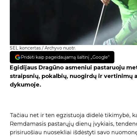
SEL koncertas / Archyvo nuotr.
Pridėti kaip pageidaujamą šaltinį „Google“
Egidijaus Dragūno asmeniui pastaruoju met
straipsnių, pokalbių, nuogirdų ir vertinimų 
dykumoje.
Tačiau net ir ten egzistuoja didelė tikimybė, ka
Remdamasis pastarųjų dienų įvykiais, tendenc
prisiruošiau nuosekliai išdėstyti savo nuomonę