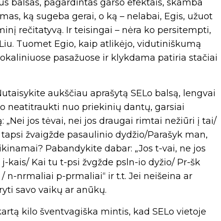
us balsas, pagardintas garso efektais, skamba
amas, ką sugeba gerai, o ką – nelabai, Egis, užuot
inį rečitatyvą. Ir teisingai – nėra ko persitempti,
 Liu. Tuomet Egio, kaip atlikėjo, vidutiniškumą
okaliniuose pasažuose ir klykdama patiria stačiai
)! Nutaisykite aukščiau aprašytą SELo balsą, lengvai
o neatitraukti nuo priekinių dantų, garsiai
Nei jos tėvai, nei jos draugai rimtai nežiūri į tai/
u tapsi žvaigžde pasaulinio dydžio/Parašyk man,
ikinamai? Pabandykite dabar: „Jos t-vai, ne jos
i j-kais/ Kai tu t-psi žvgžde psln-io dyžio/ Pr-šk
 n-nrmaliai p-prmaliai“ ir t.t. Jei neišeina ar
ryti savo vaikų ar anūkų.
kartą kilo šventvagiška mintis, kad SELo vietoje