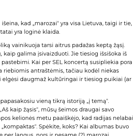
išeina, kad „marozai“ yra visa Lietuva, taigi ir tie,
tatai yra loginė klaida.
iką vainikuoja tarsi aitrus padažas keptą žąsį.
, kaip galima įsivaizduoti. Jie tiesiog išsišoka iš
 pastebimi. Kai per SEL koncertą susipliekia pora
oja riebiomis antraštėmis, tačiau kodėl niekas
elgėsi daugmaž kultūringai ir tiesiog puikiai (ar
 papasakosiu vieną tikrą istoriją „į temą“.
„Aš kaip žąsis“, mūsų šeimos draugai savo
pos kelionės metu paaiškėjo, kad radijas nelabai
is „kompaktas“. Spėkite, koks? Kai albumas buvo
e per langus, nors ir nesame (?) marozai.