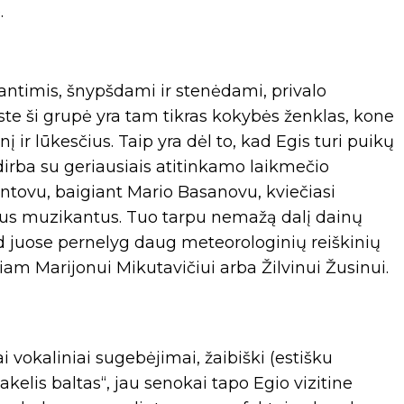
.
dantimis, šnypšdami ir stenėdami, privalo
ste ši grupė yra tam tikras kokybės ženklas, kone
į ir lūkesčius. Taip yra dėl to, kad Egis turi puikų
, dirba su geriausiais atitinkamo laikmečio
ntovu, baigiant Mario Basanovu, kviečiasi
lius muzikantus. Tuo tarpu nemažą dalį dainų
ad juose pernelyg daug meteorologinių reiškinių
am Marijonui Mikutavičiui arba Žilvinui Žusinui.
ai vokaliniai sugebėjimai, žaibiški (estišku
takelis baltas“, jau senokai tapo Egio vizitine