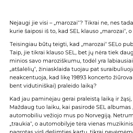
Nejaugi jie visi – „marozai“? Tikrai ne, nes tada 
kurie šaiposi iš to, kad SEL klauso „marozai“, o 
Teisingiau būtų teigti, kad „marozai“ SELo publ
Taip, jie tikrai klauso SEL, bet jų nėra tiek daug
minios savo maroziškumu, todėl yra labiausiai
„atšalėlių“, žiniasklaida tuojau pat suraibuliu
neakcentuoja, kad likę 19893 koncerto žiūrovai 
bent vidutiniškai) praleido laiką?
Kad jau paminėjau gerai praleistą laiką ir žąsį,
Maždaug tuo laiku, kai pasirodė SEL albumas 
automobiliu vežiojo mus po Norvegiją. Netrum
„traukia“, o automobilyje tėra vienas muzikin
pagrotas virš dešimties kartų, tikrai nevėmėm