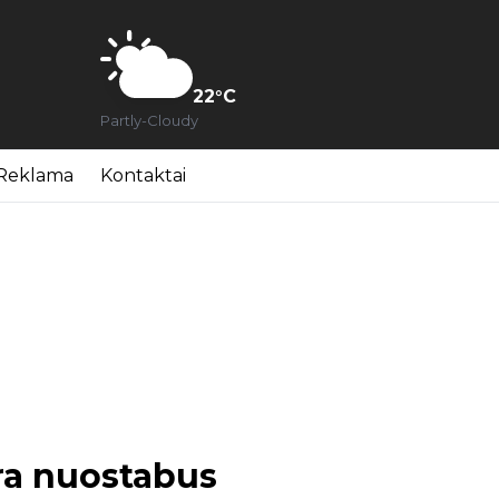
22
°C
Partly-Cloudy
Reklama
Kontaktai
yra nuostabus