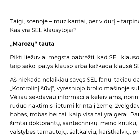
Taigi, scenoje – muzikantai, per vidurį – tarpin
Kas yra SEL klausytojai?
„Marozų“ tauta
Pikti liežuviai mėgsta pabrėžti, kad SEL klauso 
taip sako, patys klauso arba kažkada klausė S
Aš niekada nelaikiau savęs SEL fanu, tačiau 
„Kontrolinį šūvį“, vyresniojo brolio mašinoje s
Vėliau sekdavau informaciją keleiviams, norint
ruduo naktimis lietumi krinta į žemę, žvelgdav
bobas, trobas bei tai, kaip visa tai yra gerai. Pa
šimtai doktorantų, santechnikų, meno kritikų, e
valstybės tarnautojų, šaltkalvių, karštkalvių, pr