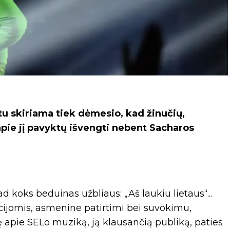
u skiriama tiek dėmesio, kad žinučių,
apie jį pavyktų išvengti nebent Sacharos
d koks beduinas užbliaus: „Aš laukiu lietaus“...
ijomis, asmenine patirtimi bei suvokimu,
 apie SELo muziką, ją klausančią publiką, paties