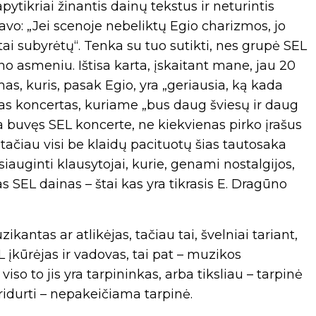
ytikriai žinantis dainų tekstus ir neturintis
vo: „Jei scenoje nebeliktų Egio charizmos, jo
tai subyrėtų“. Tenka su tuo sutikti, nes grupė SEL
 asmeniu. Ištisa karta, įskaitant mane, jau 20
as, kuris, pasak Egio, yra „geriausia, ką kada
as koncertas, kuriame „bus daug šviesų ir daug
a buvęs SEL koncerte, ne kiekvienas pirko įrašus
tačiau visi be klaidų pacituotų šias tautosaka
žsiauginti klausytojai, kurie, genami nostalgijos,
as SEL dainas – štai kas yra tikrasis E. Dragūno
kantas ar atlikėjas, tačiau tai, švelniai tariant,
L įkūrėjas ir vadovas, tai pat – muzikos
viso to jis yra tarpininkas, arba tiksliau – tarpinė
ridurti – nepakeičiama tarpinė.