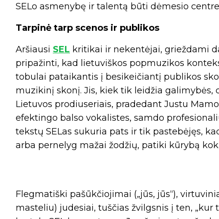
SELo asmenybę ir talentą būti dėmesio centre
Tarpinė tarp scenos ir publikos
Aršiausi
SEL
kritikai ir nekentėjai, grieždami 
pripažinti, kad lietuviškos popmuzikos kontek
tobulai pataikantis į besikeičiantį publikos skon
muzikinį skonį. Jis, kiek tik leidžia galimybės
Lietuvos prodiuseriais, pradedant Justu Mamo
efektingo balso vokalistes, samdo profesiona
tekstų SELas sukuria pats ir tik pastebėjęs, k
arba pernelyg mažai žodžių, patiki kūrybą koki
Flegmatiški pašūkčiojimai („jūs, jūs“), virtuvini
masteliu) judesiai, tuščias žvilgsnis į ten, „kur 