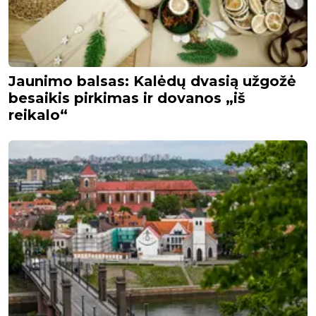
Jaunimo balsas: Kalėdų dvasią užgožė
besaikis pirkimas ir dovanos „iš
reikalo“