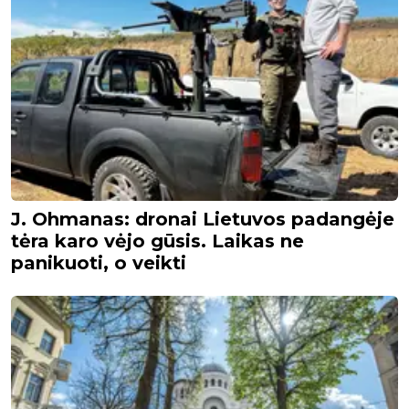
J. Ohmanas: dronai Lietuvos padangėje
tėra karo vėjo gūsis. Laikas ne
panikuoti, o veikti