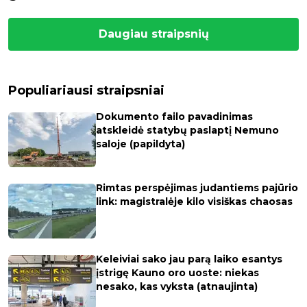
Daugiau straipsnių
Populiariausi straipsniai
Dokumento failo pavadinimas
atskleidė statybų paslaptį Nemuno
saloje (papildyta)
Rimtas perspėjimas judantiems pajūrio
link: magistralėje kilo visiškas chaosas
Keleiviai sako jau parą laiko esantys
įstrigę Kauno oro uoste: niekas
nesako, kas vyksta (atnaujinta)