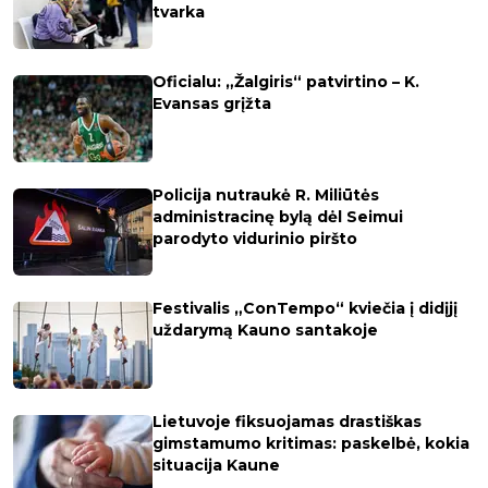
tvarka
Oficialu: „Žalgiris“ patvirtino – K.
Evansas grįžta
Policija nutraukė R. Miliūtės
administracinę bylą dėl Seimui
parodyto vidurinio piršto
Festivalis „ConTempo“ kviečia į didįjį
uždarymą Kauno santakoje
Lietuvoje fiksuojamas drastiškas
gimstamumo kritimas: paskelbė, kokia
situacija Kaune