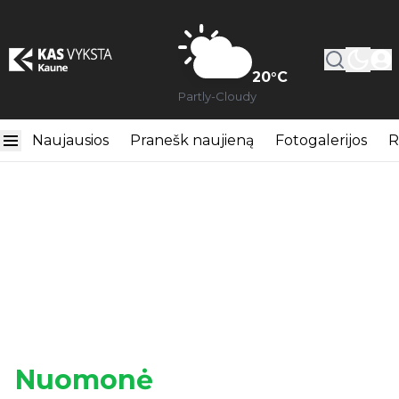
20
°C
Partly-Cloudy
Naujausios
Pranešk naujieną
Fotogalerijos
R
Nuomonė