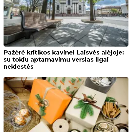
Pažėrė kritikos kavinei Laisvės alėjoje:
su tokiu aptarnavimu verslas ilgai
neklestės