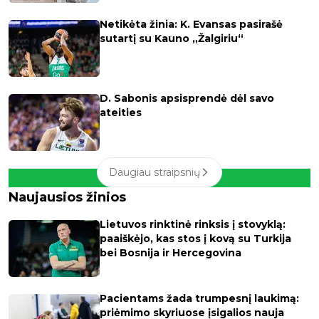
Netikėta žinia: K. Evansas pasirašė
sutartį su Kauno „Žalgiriu“
D. Sabonis apsisprendė dėl savo
ateities
Daugiau straipsnių
Naujausios žinios
Lietuvos rinktinė rinksis į stovyklą:
paaiškėjo, kas stos į kovą su Turkija
bei Bosnija ir Hercegovina
Pacientams žada trumpesnį laukimą:
priėmimo skyriuose įsigalios nauja