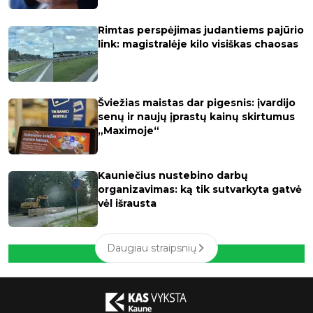
Rimtas perspėjimas judantiems pajūrio
link: magistralėje kilo visiškas chaosas
Šviežias maistas dar pigesnis: įvardijo
senų ir naujų įprastų kainų skirtumus
„Maximoje“
Kauniečius nustebino darbų
organizavimas: ką tik sutvarkyta gatvė
vėl išrausta
Daugiau straipsnių