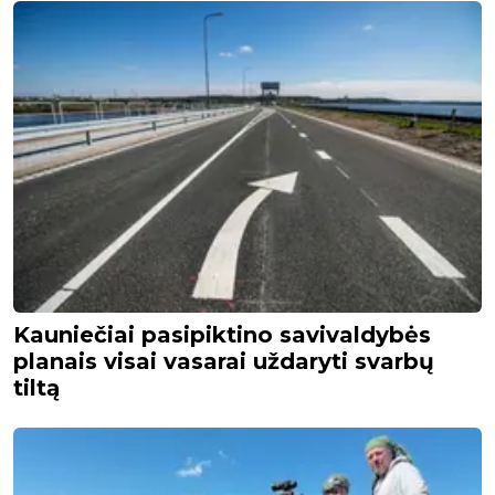
Kauniečiai pasipiktino savivaldybės
planais visai vasarai uždaryti svarbų
tiltą