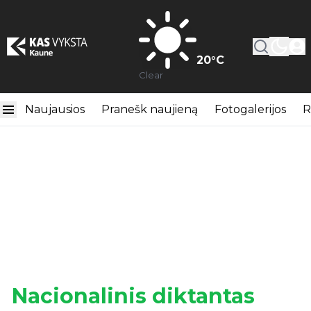
20
°C
Clear
Naujausios
Pranešk naujieną
Fotogalerijos
R
Nacionalinis diktantas