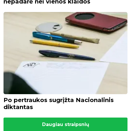
nepadarė nei vienos klaidos
Po pertraukos sugrįžta Nacionalinis
diktantas
Daugiau straipsnių