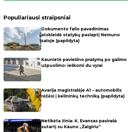
Populiariausi straipsniai
Dokumento failo pavadinimas
atskleidė statybų paslaptį Nemuno
saloje (papildyta)
Kaunietė paviešino prašymą po galimo
užpuolimo: ieškomi du vyrai
Avarija magistralėje A1 – automobilis
rėžėsi į kelininkų techniką (papildyta)
Netikėta žinia: K. Evansas pasirašė
sutartį su Kauno „Žalgiriu“