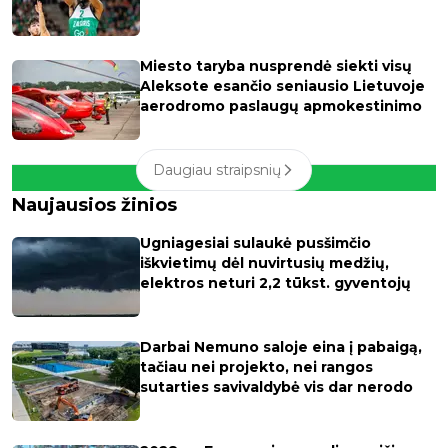
Miesto taryba nusprendė siekti visų
Aleksote esančio seniausio Lietuvoje
aerodromo paslaugų apmokestinimo
Daugiau straipsnių
Naujausios žinios
Ugniagesiai sulaukė pusšimčio
iškvietimų dėl nuvirtusių medžių,
elektros neturi 2,2 tūkst. gyventojų
Darbai Nemuno saloje eina į pabaigą,
tačiau nei projekto, nei rangos
sutarties savivaldybė vis dar nerodo