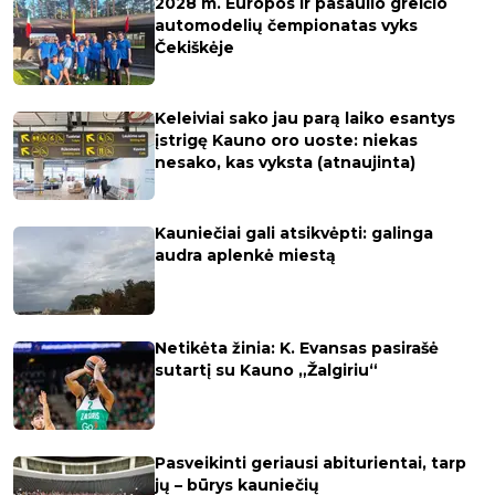
2028 m. Europos ir pasaulio greičio
automodelių čempionatas vyks
Čekiškėje
Keleiviai sako jau parą laiko esantys
įstrigę Kauno oro uoste: niekas
nesako, kas vyksta (atnaujinta)
Kauniečiai gali atsikvėpti: galinga
audra aplenkė miestą
Netikėta žinia: K. Evansas pasirašė
sutartį su Kauno „Žalgiriu“
Pasveikinti geriausi abiturientai, tarp
jų – būrys kauniečių