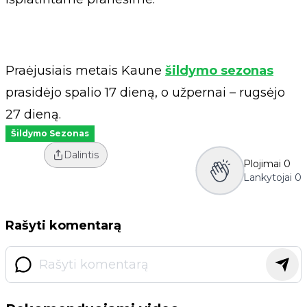
Praėjusiais metais Kaune
šildymo sezonas
prasidėjo spalio 17 dieną, o užpernai – rugsėjo
27 dieną.
Šildymo Sezonas
Dalintis
Plojimai
0
Lankytojai
0
Rašyti komentarą