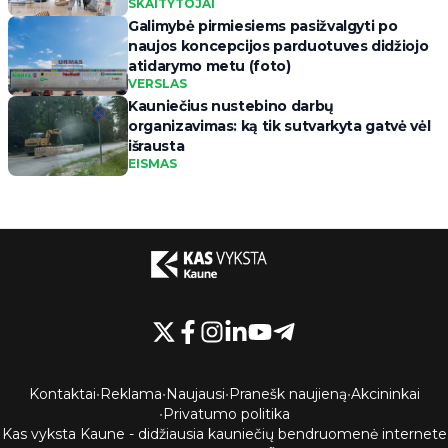
SKAITYTOJAI
Galimybė pirmiesiems pasižvalgyti po
naujos koncepcijos parduotuves didžiojo
atidarymo metu (foto)
VERSLAS
Kauniečius nustebino darbų
organizavimas: ką tik sutvarkyta gatvė vėl
išrausta
EISMAS
Kontaktai
•
Reklama
•
Naujausi
•
Pranešk naujieną
•
Akcininkai
•
Privatumo politika
Kas vyksta Kaune - didžiausia kauniečių bendruomenė internete