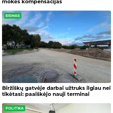
mokės kompensacijas
EISMAS
Biržiškų gatvėje darbai užtruks ilgiau nei
tikėtasi: paaiškėjo nauji terminai
POLITIKA