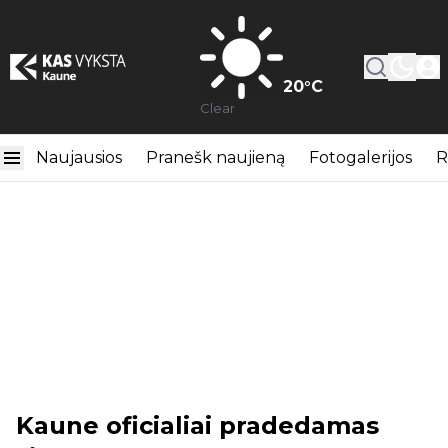
20
°C
Clear
Naujausios
Pranešk naujieną
Fotogalerijos
R
Kaune oficialiai pradedamas