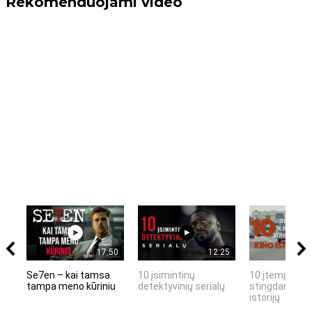
Rekomenduojami video
17:50
12:25
Se7en – kai tamsa
10 įsimintinų
10 įtemptų, k
tampa meno kūriniu
detektyvinių serialų
stingdančių k
istorijų