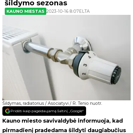
šildymo sezonas
KAUNO MIESTAS
2023-10-16 8:07
ELTA
Šildymas, radiatorius / Asociatyvi / R. Tenio nuotr.
Pridėti kaip pageidaujamą šaltinį „Google“
Kauno miesto savivaldybė informuoja, kad
pirmadienį pradedama šildyti daugiabučius