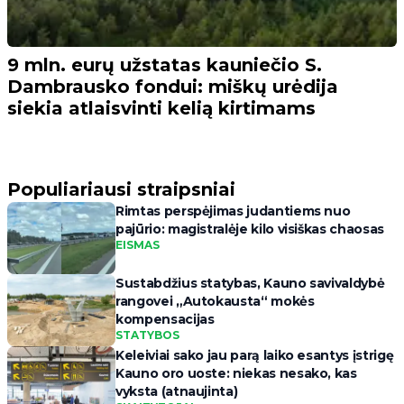
9 mln. eurų užstatas kauniečio S.
Dambrausko fondui: miškų urėdija
siekia atlaisvinti kelią kirtimams
Populiariausi straipsniai
Rimtas perspėjimas judantiems nuo
pajūrio: magistralėje kilo visiškas chaosas
EISMAS
Sustabdžius statybas, Kauno savivaldybė
rangovei „Autokausta“ mokės
kompensacijas
STATYBOS
Keleiviai sako jau parą laiko esantys įstrigę
Kauno oro uoste: niekas nesako, kas
vyksta (atnaujinta)