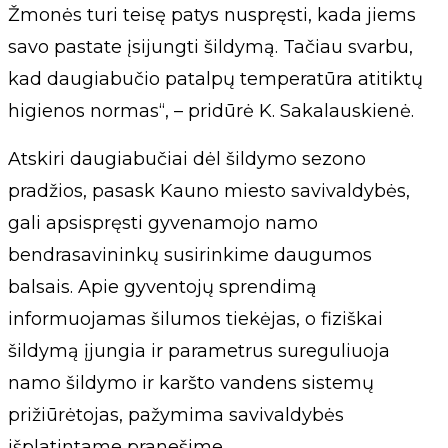
Žmonės turi teisę patys nuspręsti, kada jiems
savo pastate įsijungti šildymą. Tačiau svarbu,
kad daugiabučio patalpų temperatūra atitiktų
higienos normas“, – pridūrė K. Sakalauskienė.
Atskiri daugiabučiai dėl šildymo sezono
pradžios, pasask Kauno miesto savivaldybės,
gali apsispręsti gyvenamojo namo
bendrasavininkų susirinkime daugumos
balsais. Apie gyventojų sprendimą
informuojamas šilumos tiekėjas, o fiziškai
šildymą įjungia ir parametrus sureguliuoja
namo šildymo ir karšto vandens sistemų
prižiūrėtojas, pažymima savivaldybės
išplatintame pranešime.