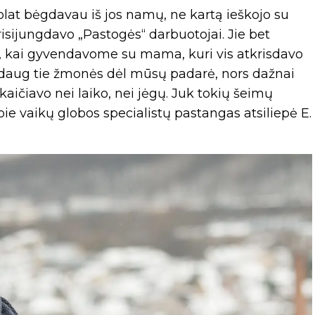
lat bėgdavau iš jos namų, ne kartą ieškojo su
prisijungdavo „Pastogės“ darbuotojai. Jie bet
, kai gyvendavome su mama, kuri vis atkrisdavo
iek daug tie žmonės dėl mūsų padarė, nors dažnai
kaičiavo nei laiko, nei jėgų. Juk tokių šeimų
apie vaikų globos specialistų pastangas atsiliepė E.