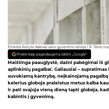
Ernesta Ručytė dalinasi savo gyvenimo istorija / R. Tenio nuo
Pridėti kaip pageidaujamą šaltinį „Google“
Maištinga paauglystė, dažni pabėgimai iš gl
aplinkinių pagalbai. Galiausiai – supratima
suvokiamą kantrybę, neįkainojamą pagalbą b
kelerius globoje praleistus metus kalba ka
ir pati svajoja vieną dieną tapti globėja, kad
kabintis į gyvenimą.