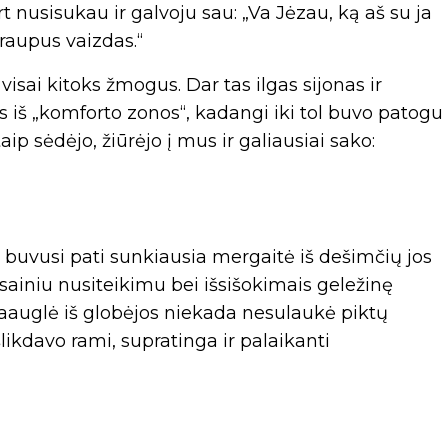
nusisukau ir galvoju sau: „Va Jėzau, ką aš su ja
kraupus vaizdas.“
isai kitoks žmogus. Dar tas ilgas sijonas ir
 iš „komforto zonos“, kadangi iki tol buvo patogu
taip sėdėjo, žiūrėjo į mus ir galiausiai sako:
 buvusi pati sunkiausia mergaitė iš dešimčių jos
sainiu nusiteikimu bei išsišokimais geležinę
paauglė iš globėjos niekada nesulaukė piktų
šlikdavo rami, supratinga ir palaikanti