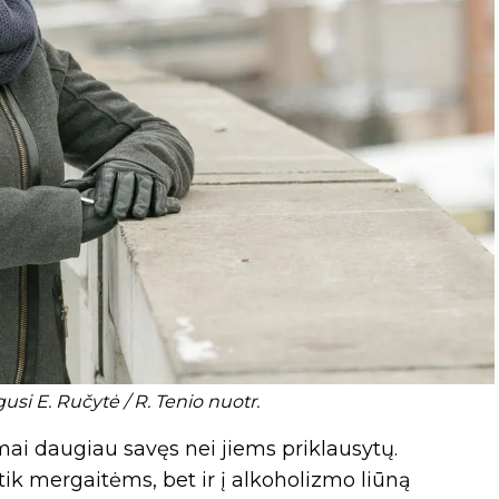
si E. Ručytė / R. Tenio nuotr.
mai daugiau savęs nei jiems priklausytų.
tik mergaitėms, bet ir į alkoholizmo liūną