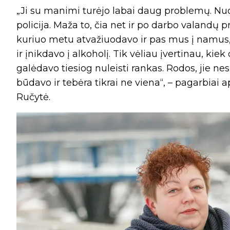
„Ji su manimi turėjo labai daug problemų. Nuo
policija. Maža to, čia net ir po darbo valandų 
kuriuo metu atvažiuodavo ir pas mus į namus
ir įnikdavo į alkoholį. Tik vėliau įvertinau, k
galėdavo tiesiog nuleisti rankas. Rodos, jie nes
būdavo ir tebėra tikrai ne viena“, – pagarbiai 
Ručytė.