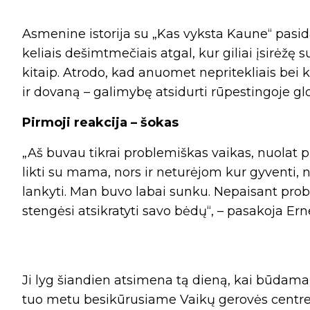
Asmenine istorija su „Kas vyksta Kaune“ pasi
keliais dešimtmečiais atgal, kur giliai įsirėžę s
kitaip. Atrodo, kad anuomet nepritekliais bei k
ir dovaną – galimybę atsidurti rūpestingoje gl
Pirmoji reakcija – šokas
„Aš buvau tikrai problemiškas vaikas, nuolat pr
likti su mama, nors ir neturėjom kur gyventi,
lankyti. Man buvo labai sunku. Nepaisant probl
stengėsi atsikratyti savo bėdų“, – pasakoja Ern
Ji lyg šiandien atsimena tą dieną, kai būdama
tuo metu besikūrusiame Vaikų gerovės centre