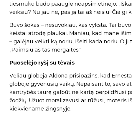
tiesmuko būdo paauglė neapsimetinėjo: „Iškart 
veiksiu? Nu jau ne, pas ją tai aš neisiu! Čia gi 
Buvo šokas – nesuvokiau, kas vyksta. Tai buvo v
keistai atrodę plaukai. Maniau, kad mane išims
– galėjau veikti ką noriu, išeiti kada noriu. O ji 
„Paimsiu aš tas mergaites.“
Puoselėjo ryšį su tėvais
Vėliau globėja Aldona prisipažins, kad Ernesta
globoje gyvenusių vaikų. Nepaisant to, savo at
kantrybės taurę galbūt ne kartą perpildžiusi 
žodžių. Užuot moralizavusi ar tūžusi, moteris i
kiekviename žingsnyje.