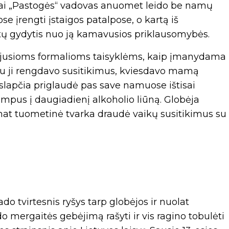
 kai „Pastogės“ vadovas anuomet leido be namų
e įrengti įstaigos patalpose, o kartą iš
tų gydytis nuo ją kamavusios priklausomybės.
ojusioms formalioms taisyklėms, kaip įmanydama
veju ji rengdavo susitikimus, kviesdavo mamą
 slapčia priglaudė pas save namuose ištisai
klimpus į daugiadienį alkoholio liūną. Globėja
mat tuometinė tvarka draudė vaikų susitikimus su
o tvirtesnis ryšys tarp globėjos ir nuolat
 mergaitės gebėjimą rašyti ir vis ragino tobulėti