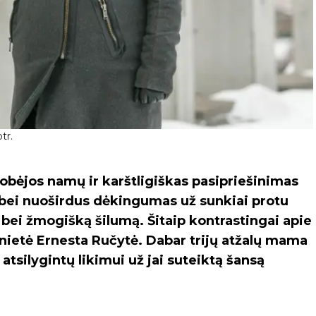
tr.
obėjos namų ir karštligiškas pasipriešinimas
s bei nuoširdus dėkingumas už sunkiai protu
ei žmogišką šilumą. Šitaip kontrastingai apie
unietė Ernesta Ručytė. Dabar trijų atžalų mama
 atsilygintų likimui už jai suteiktą šansą