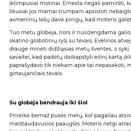
įklimpusiai motinai. Ernesta negali pamiršti,
likusiai jos mamai trumpam apsistoti nebaigtos
asmeninių lėšų davė pinigų, kad moteris galė
Tuo metu globėja, nors ir nusižengdama gali
skatino globotinių ryšį su tėvais. Evelinos at
drauge minėti didžiąsias metų šventes, o sykį
savaitei, kad padėtų išsikapstyti eilinį kartą į
paprašydavo tik niekam apie tai nepasakoti, 
girtaujančiais tėvais.
Su globėja bendrauja iki šiol
Prireikė bemaž pusės metų, kol pagaliau atsirad
maištaudavusios paauglės. Moteris netgi atrado