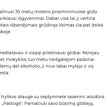
dalinusi 35 metų moteris prisiminimuose grįžo
unkiausi išgyvenimai. Dabar visa tai ji vertina
itais išbandymais grūdinęs likimas čia pat įteikė
oboje.
ieštaravau ir visaip priešinausi globai. Norėjau
 net mokyklos tuo metu neišgalėjom padoriai
emų dėl alkoholio, ji mus labai mylėjo ir vis
esta.
 trylikos drauge su septynmete seserimi atsidūrė
 „Pastogė“. Pamačiusi savo būsimą globėją,