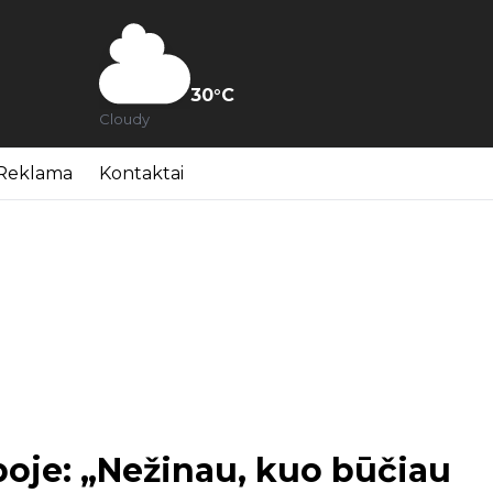
30
°C
Cloudy
Reklama
Kontaktai
boje: „Nežinau, kuo būčiau