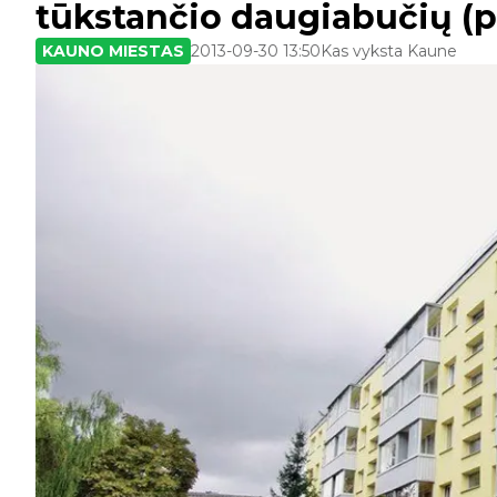
tūkstančio daugiabučių (pa
KAUNO MIESTAS
2013-09-30 13:50
Kas vyksta Kaune