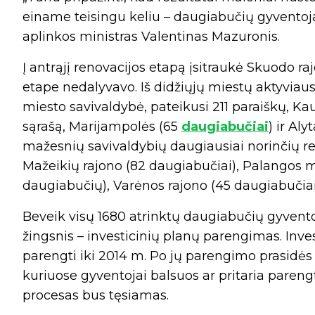
einame teisingu keliu – daugiabučių gyventojai
aplinkos ministras Valentinas Mazuronis.
Į antrąjį renovacijos etapą įsitraukė Skuodo ra
etape nedalyvavo. Iš didžiųjų miestų aktyviausi
miesto savivaldybė, pateikusi 211 paraiškų, K
sąrašą, Marijampolės (65
daugiabučiai
) ir Al
mažesnių savivaldybių daugiausiai norinčių re
Mažeikių rajono (82 daugiabučiai), Palangos m
daugiabučių), Varėnos rajono (45 daugiabučiai
Beveik visų 1680 atrinktų daugiabučių gyventojų
žingsnis – investicinių planų parengimas. Inve
parengti iki 2014 m. Po jų parengimo prasidės 
kuriuose gyventojai balsuos ar pritaria paren
procesas bus tęsiamas.