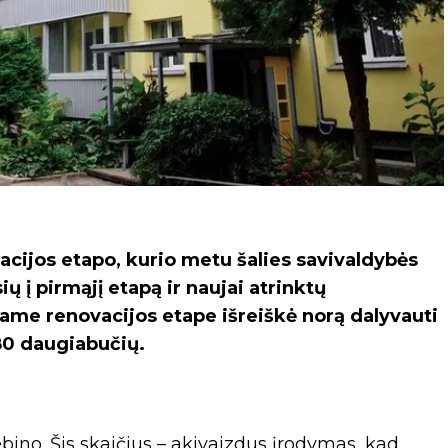
cijos etapo, kurio metu šalies savivaldybės
 į pirmąjį etapą ir naujai atrinktų
jame renovacijos etape išreiškė norą dalyvauti
680 daugiabučių.
ebino. Šis skaičius – akivaizdus įrodymas, kad