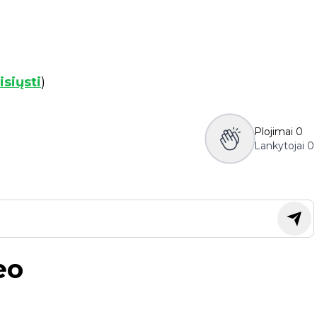
isiųsti
)
Plojimai
0
Lankytojai
0
eo