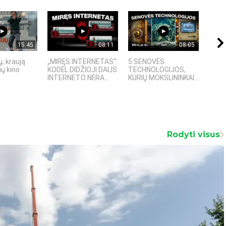
15:45
08:11
08:05
, kraują
„MIRĘS INTERNETAS“:
5 SENOVĖS
„Sost
ų kino
KODĖL DIDŽIOJI DALIS
TECHNOLOGIJOS,
įspū
INTERNETO NĖRA...
KURIŲ MOKSLININKAI...
fanta
Rodyti visus