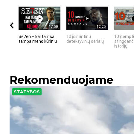
17:50
12:25
Se7en – kai tamsa
10 įsimintinų
10 įtemptų
tampa meno kūriniu
detektyvinių serialų
stingdanči
istorijų
Rekomenduojame
STATYBOS