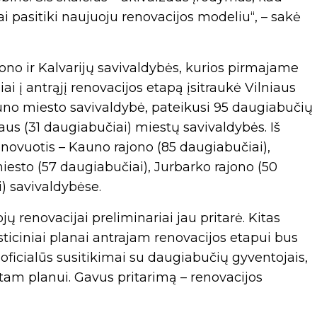
 pasitiki naujuoju renovacijos modeliu“, – sakė
jono ir Kalvarijų savivaldybės, kurios pirmajame
ai į antrąjį renovacijos etapą įsitraukė Vilniaus
auno miesto savivaldybė, pateikusi 95 daugiabučių
ytaus (31 daugiabučiai) miestų savivaldybės. Iš
novuotis – Kauno rajono (85 daugiabučiai),
iesto (57 daugiabučiai), Jurbarko rajono (50
) savivaldybėse.
 renovacijai preliminariai jau pritarė. Kitas
sticiniai planai antrajam renovacijos etapui bus
oficialūs susitikimai su daugiabučių gyventojais,
gtam planui. Gavus pritarimą – renovacijos