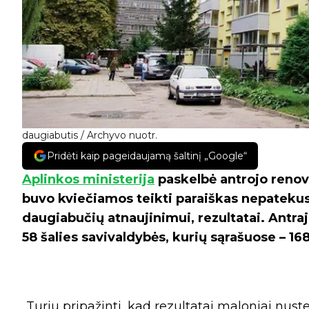
daugiabutis / Archyvo nuotr.
Pridėti kaip pageidaujamą šaltinį „Google“
Aplinkos ministerija
paskelbė antrojo renova
buvo kviečiamos teikti paraiškas nepatekusių
daugiabučių atnaujinimui, rezultatai. Antra
58 šalies savivaldybės, kurių sąrašuose – 1
„Turiu pripažinti, kad rezultatai maloniai nust