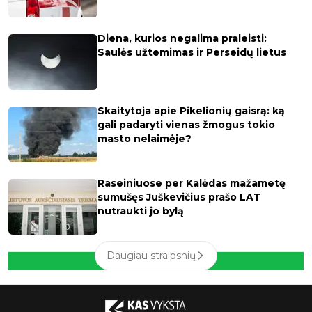
Diena, kurios negalima praleisti:
Saulės užtemimas ir Perseidų lietus
Skaitytoja apie Pikelionių gaisrą: ką
gali padaryti vienas žmogus tokio
masto nelaimėje?
Raseiniuose per Kalėdas mažametę
sumušęs Juškevičius prašo LAT
nutraukti jo bylą
Daugiau straipsnių