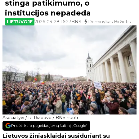
stinga patikimumo, o
institucijos nepadeda
LIETUVOJE
2026-04-28 16:27
BNS
Dominykas Biržietis
Asociatyvi / R. Riabovo / BNS nuotr.
Pridėti kaip pageidaujamą šaltinį „Google“
Lietuvos žiniasklaidai susiduriant su