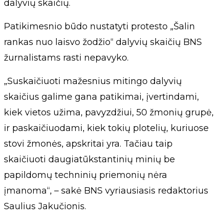
dalyvių skaičių.
Patikimesnio būdo nustatyti protesto „Šalin
rankas nuo laisvo žodžio“ dalyvių skaičių BNS
žurnalistams rasti nepavyko.
„Suskaičiuoti mažesnius mitingo dalyvių
skaičius galime gana patikimai, įvertindami,
kiek vietos užima, pavyzdžiui, 50 žmonių grupė,
ir paskaičiuodami, kiek tokių plotelių, kuriuose
stovi žmonės, apskritai yra. Tačiau taip
skaičiuoti daugiatūkstantinių minių be
papildomų techninių priemonių nėra
įmanoma“, – sakė BNS vyriausiasis redaktorius
Saulius Jakučionis.