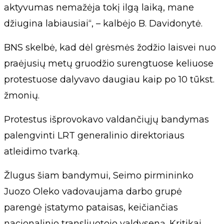
aktyvumas nemažėja tokį ilgą laiką, mane
džiugina labiausiai“, – kalbėjo B. Davidonytė.
BNS skelbė, kad dėl grėsmės žodžio laisvei nuo
praėjusių metų gruodžio surengtuose keliuose
protestuose dalyvavo daugiau kaip po 10 tūkst.
žmonių.
Protestus išprovokavo valdančiųjų bandymas
palengvinti LRT generalinio direktoriaus
atleidimo tvarką.
Žlugus šiam bandymui, Seimo pirmininko
Juozo Oleko vadovaujama darbo grupė
parengė įstatymo pataisas, keičiančias
nacionalinio transliuotojo valdyseną. Kritikai