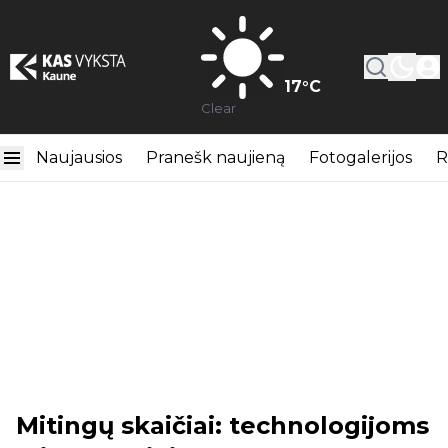
17
°C
Clear
Naujausios
Pranešk naujieną
Fotogalerijos
R
Mitingų skaičiai: technologijoms