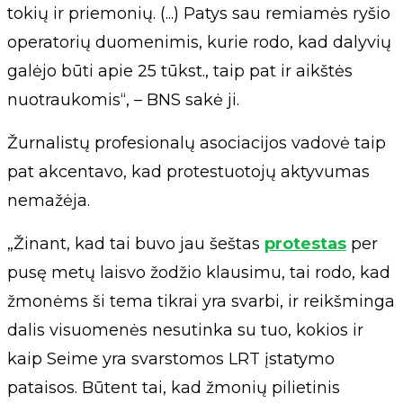
tokių ir priemonių. (...) Patys sau remiamės ryšio
operatorių duomenimis, kurie rodo, kad dalyvių
galėjo būti apie 25 tūkst., taip pat ir aikštės
nuotraukomis“, – BNS sakė ji.
Žurnalistų profesionalų asociacijos vadovė taip
pat akcentavo, kad protestuotojų aktyvumas
nemažėja.
„Žinant, kad tai buvo jau šeštas
protestas
per
pusę metų laisvo žodžio klausimu, tai rodo, kad
žmonėms ši tema tikrai yra svarbi, ir reikšminga
dalis visuomenės nesutinka su tuo, kokios ir
kaip Seime yra svarstomos LRT įstatymo
pataisos. Būtent tai, kad žmonių pilietinis