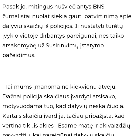
Pasak jo, mitingus nušviečiantys BNS
žurnalistai nuolat siekia gauti patvirtinimą apie
dalyvių skaičių iš policijos. Jį nustatyti turėtų
įvykio vietoje dirbantys pareigūnai, nes taiko
atsakomybę už Susirinkimų įstatymo
pažeidimus.
„Tai mums įmanoma ne kiekvienu atveju.
Dažnai policija skaičiaus įvardyti atsisako,
motyvuodama tuo, kad dalyvių neskaičiuoja.
Kartais skaičių įvardija, tačiau pripažįsta, kad
vertina tik „iš akies“. Esame matę ir akivaizdžių
pavyzdžių, kai pareigūnai dalyvių skaičių