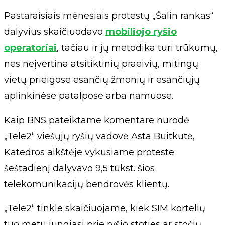
Pastaraisiais mėnesiais protestų „Šalin rankas“
dalyvius skaičiuodavo
mobiliojo ryšio
operatoriai
, tačiau ir jų metodika turi trūkumų,
nes neįvertina atsitiktinių praeivių, mitingų
vietų prieigose esančių žmonių ir esančiųjų
aplinkinėse patalpose arba namuose.
Kaip BNS pateiktame komentare nurodė
„Tele2“ viešųjų ryšių vadovė Asta Buitkutė,
Katedros aikštėje vykusiame proteste
šeštadienį dalyvavo 9,5 tūkst. šios
telekomunikacijų bendrovės klientų.
„Tele2“ tinkle skaičiuojame, kiek SIM kortelių
tuo metu jungiasi prie ryšio stoties ar stočių,