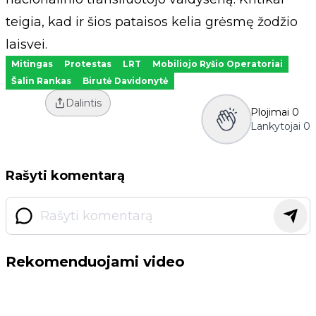
teigia, kad ir šios pataisos kelia grėsmę žodžio
laisvei.
Mitingas
Protestas
LRT
Mobiliojo Ryšio Operatoriai
Šalin Rankas
Birutė Davidonytė
Dalintis
Plojimai
0
Lankytojai
0
Rašyti komentarą
Rekomenduojami video