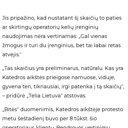
Jis pripažino, kad nustatant šį skaičių to paties
ar skirtingų operatorių kelių įrenginių
naudojimas nėra vertinamas: „Gal vienas
žmogus ir turi du įrenginius, bet tai labai retas
atvejis.“
„Tas skaičius yra preliminarus, natūralu. Kas yra
Katedros aikštės prieigose namuose, viduje,
gyvena ten, tikriausiai, irgi patenka į tą skaičių“,
– pridūrė „Telia Lietuva“ atstovas.
„Bitės“ duomenimis, Katedros aikštėje protesto
metu šeštadienį buvo per 8 tūkst. šio
operatoriaus klientų. Bendrovės vertinimu,