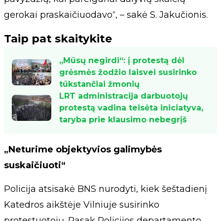
gerokai praskaičiuodavo“, – sakė S. Jakučionis.
Taip pat skaitykite
„Mūsų negirdi“: į protestą dėl
grėsmės žodžio laisvei susirinko
tūkstančiai žmonių
LRT administracija darbuotojų
protestą vadina teisėta iniciatyva,
taryba prie klausimo nebegrįš
„Neturime objektyvios galimybės
suskaičiuoti“
Policija atsisakė BNS nurodyti, kiek šeštadienį
Katedros aikštėje Vilniuje susirinko
protestuotojų. Pasak Policijos departamento