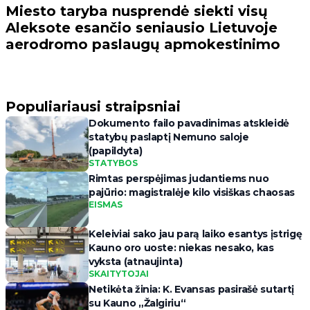
Miesto taryba nusprendė siekti visų
Aleksote esančio seniausio Lietuvoje
aerodromo paslaugų apmokestinimo
Populiariausi straipsniai
Dokumento failo pavadinimas atskleidė
statybų paslaptį Nemuno saloje
(papildyta)
STATYBOS
Rimtas perspėjimas judantiems nuo
pajūrio: magistralėje kilo visiškas chaosas
EISMAS
Keleiviai sako jau parą laiko esantys įstrigę
Kauno oro uoste: niekas nesako, kas
vyksta (atnaujinta)
SKAITYTOJAI
Netikėta žinia: K. Evansas pasirašė sutartį
su Kauno „Žalgiriu“