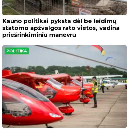
Kauno politikai pyksta dėl be leidimų
statomo apžvalgos rato vietos, vadina
priešrinkiminiu manevru
POLITIKA