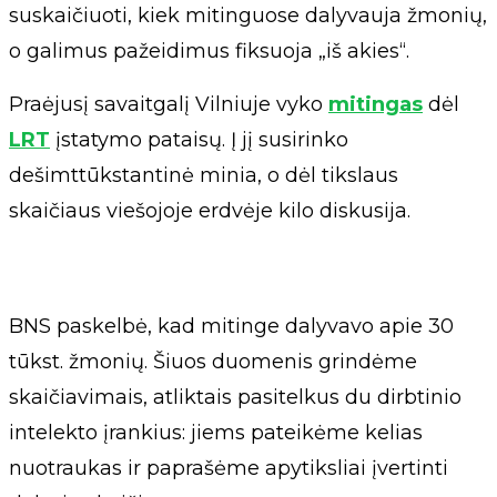
suskaičiuoti, kiek mitinguose dalyvauja žmonių,
o galimus pažeidimus fiksuoja „iš akies“.
Praėjusį savaitgalį Vilniuje vyko
mitingas
dėl
LRT
įstatymo pataisų. Į jį susirinko
dešimttūkstantinė minia, o dėl tikslaus
skaičiaus viešojoje erdvėje kilo diskusija.
BNS paskelbė, kad mitinge dalyvavo apie 30
tūkst. žmonių. Šiuos duomenis grindėme
skaičiavimais, atliktais pasitelkus du dirbtinio
intelekto įrankius: jiems pateikėme kelias
nuotraukas ir paprašėme apytiksliai įvertinti