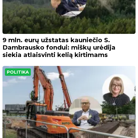
9 mln. eurų užstatas kauniečio S.
Dambrausko fondui: miškų urėdija
siekia atlaisvinti kelią kirtimams
POLITIKA