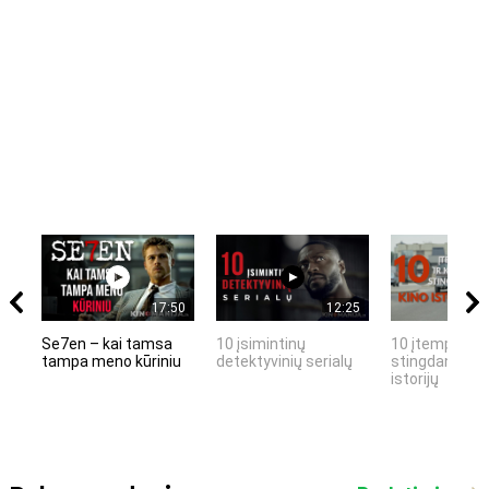
17:50
12:25
Se7en – kai tamsa
10 įsimintinų
10 įtemptų, k
tampa meno kūriniu
detektyvinių serialų
stingdančių k
istorijų