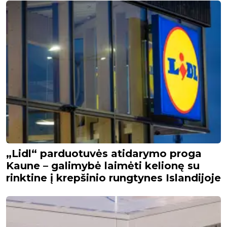
„Lidl“ parduotuvės atidarymo proga
Kaune – galimybė laimėti kelionę su
rinktine į krepšinio rungtynes Islandijoje