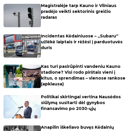
Magistralėje tarp Kauno ir Vilniaus
pradėjo veikti sektorinis greičio
radaras
Incidentas Kėdainiuose – „Subaru“
užlėkė laiptais ir rėžėsi į parduotuvės
duris
Kas turi pasirūpinti vandeniu Kauno
stadione? Visi rodo pirštais vieni į
kitus, o sprendimas – vienose rankose
(apklausa)
Politikai skirtingai vertina Nausėdos
siūlymą susitarti dėl gynybos
finansavimo po 2030-ųjų
Anapilin iškeliavo buvęs Kėdainių