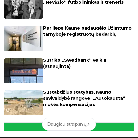
„Nevėžio“ futbolininkas ir treneris
Per liepą Kaune padaugėjo Užimtumo
tarnyboje registruotų bedarbių
Sutriko „Swedbank“ veikla
(atnaujinta)
Sustabdžius statybas, Kauno
savivaldybė rangovei „Autokausta“
mokės kompensacijas
Daugiau straipsnių