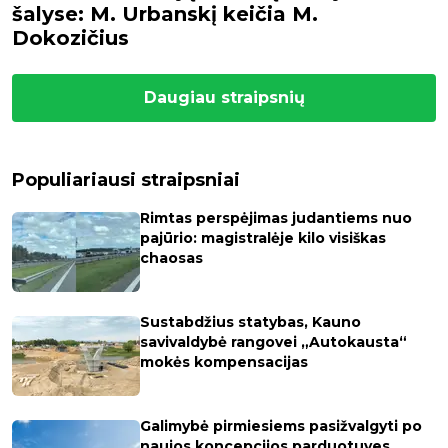
šalyse: M. Urbanskį keičia M.
Dokozičius
Daugiau straipsnių
Populiariausi straipsniai
Rimtas perspėjimas judantiems nuo
pajūrio: magistralėje kilo visiškas
chaosas
Sustabdžius statybas, Kauno
savivaldybė rangovei „Autokausta“
mokės kompensacijas
Galimybė pirmiesiems pasižvalgyti po
naujos koncepcijos parduotuves