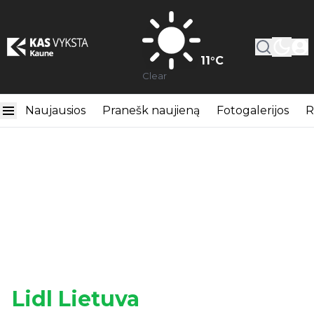
11
°C
Clear
Naujausios
Pranešk naujieną
Fotogalerijos
R
Lidl Lietuva