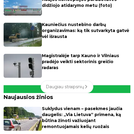
didžiojo atidarymo metu (foto)
Kauniečius nustebino darbų
organizavimas: ką tik sutvarkyta gatvė
vėl išrausta
Magistralėje tarp Kauno ir Vilniaus
pradėjo veikti sektorinis greičio
radaras
Daugiau straipsnių
Naujausios žinios
Suklydus vienam – pasekmes jaučia
daugelis: „Via Lietuva“ primena, ką
būtina žinoti važiuojant
remontuojamais kelių ruožais