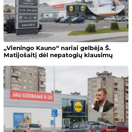
„Vieningo Kauno“ nariai gelbėja Š.
Matijošaitį dėl nepatogių klausimų