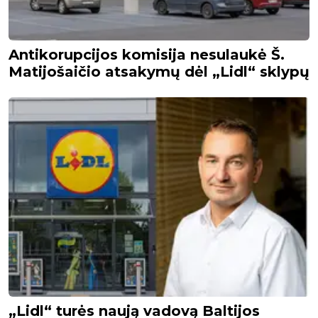
Antikorupcijos komisija nesulaukė Š.
Matijošaičio atsakymų dėl „Lidl“ sklypų
„Lidl“ turės naują vadovą Baltijos