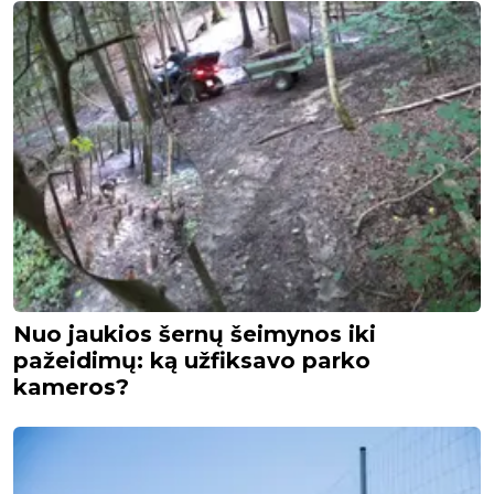
Nuo jaukios šernų šeimynos iki
pažeidimų: ką užfiksavo parko
kameros?