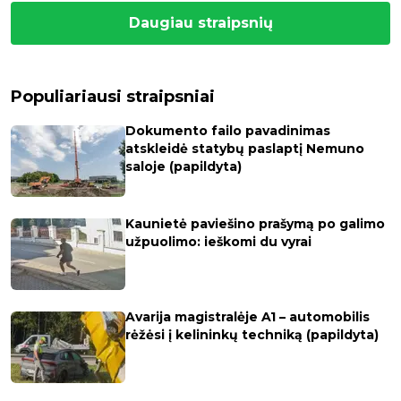
Daugiau straipsnių
Populiariausi straipsniai
Dokumento failo pavadinimas
atskleidė statybų paslaptį Nemuno
saloje (papildyta)
Kaunietė paviešino prašymą po galimo
užpuolimo: ieškomi du vyrai
Avarija magistralėje A1 – automobilis
rėžėsi į kelininkų techniką (papildyta)