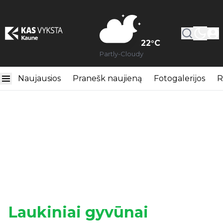
22
°C
Partly-Cloudy
Naujausios
Pranešk naujieną
Fotogalerijos
R
Laukiniai gyvūnai