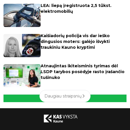
LEA: liepą įregistruota 2,5 tūkst.
elektromobilių
Kaišiadorių policija vis dar ieško
dingusios moters: galėjo išvykti
traukiniu Kauno kryptimi
Atnaujintas ikiteisminis tyrimas dėl
LSDP tarybos posėdyje rasto įrašančio
tušinuko
Daugiau straipsnių