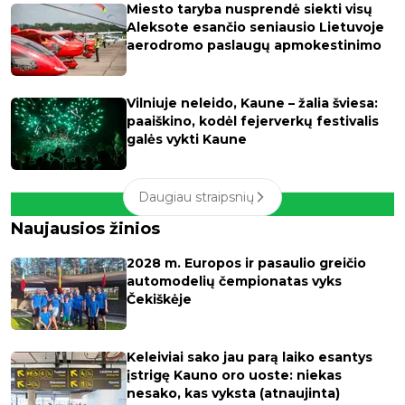
Miesto taryba nusprendė siekti visų
Aleksote esančio seniausio Lietuvoje
aerodromo paslaugų apmokestinimo
Vilniuje neleido, Kaune – žalia šviesa:
paaiškino, kodėl fejerverkų festivalis
galės vykti Kaune
Daugiau straipsnių
Naujausios žinios
2028 m. Europos ir pasaulio greičio
automodelių čempionatas vyks
Čekiškėje
Keleiviai sako jau parą laiko esantys
įstrigę Kauno oro uoste: niekas
nesako, kas vyksta (atnaujinta)