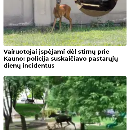
Vairuotojai įspėjami dėl stirnų prie
Kauno: policija suskaičiavo pastarųjų
dienų incidentus