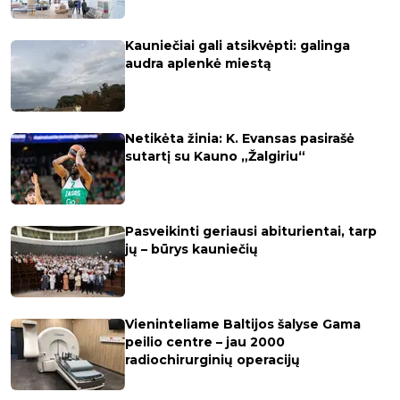
Kauniečiai gali atsikvėpti: galinga
audra aplenkė miestą
Netikėta žinia: K. Evansas pasirašė
sutartį su Kauno „Žalgiriu“
Pasveikinti geriausi abiturientai, tarp
jų – būrys kauniečių
Vieninteliame Baltijos šalyse Gama
peilio centre – jau 2000
radiochirurginių operacijų