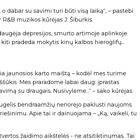
 dabar su savimi turi būti visą laiką“, – pastebi
 R&B muzikos kūrėjas J. Šiburkis.
 daugėja depresijos, smurto artimoje aplinkoje
kiti pradeda mokytis kinų kalbos hieroglifų...
ia jaunosios karto maištą – kodėl mes turime
 iššūkis. Mes praradome labai daug: įprastas
avimą su draugais. Nusivylėme...“ – sako kūrėjas.
augelis bendraamžių nenorėjo paklusti naujoms
iešinimu. Apie tai ir dainuojama – „Ką, vaikeli, tu
vertos žaidimo aikštelės - ne atsitiktinumas. Tai