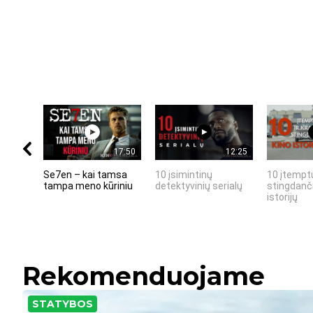
17:50
12:25
Se7en – kai tamsa
10 įsimintinų
10 įtemptų
tampa meno kūriniu
detektyvinių serialų
stingdanči
istorijų
Rekomenduojame
STATYBOS