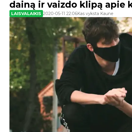
dainą ir vaizdo klipą apie 
LAISVALAIKIS
2020-05-11 22:06
Kas vyksta Kaune