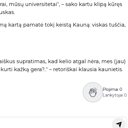
urai, mūsų universitetai“, – sako kartu klipą kūręs
uskas.
rmą kartą pamatė tokį keistą Kauną: viskas tuščia,
iškus supratimas, kad kelio atgal nėra, mes (jau)
urti kažką gera?..“ – retoriškai klausia kaunietis.
Plojimai
0
Lankytojai
0