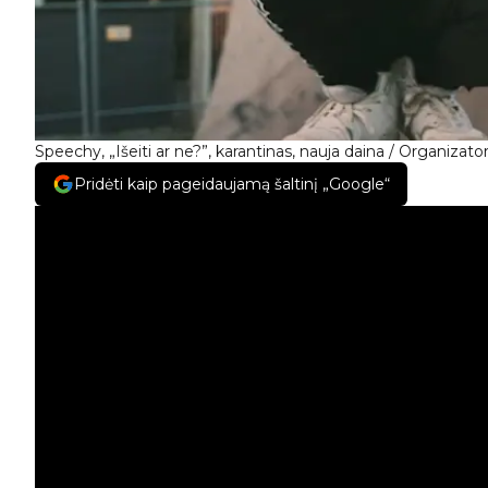
Speechy, „Išeiti ar ne?”, karantinas, nauja daina / Organizator
Pridėti kaip pageidaujamą šaltinį „Google“