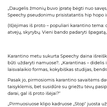
„Daugelis žmonių buvo įpratę bėgti nuo savęs, o
Speechy pseudonimu prisistatantis hip hopo ir
(Iš)ėjimas iš proto – populiari karantino tema:
atvejų, skyrybų. Vieni bando padaryti špagatą, 
Karantino metu sukurta Speechy daina išreišk
būti uždaryti namuose?.. „Karantinas – didelis
laisvalaikio formas, kokybiškas studijas, bendr
Pasak jo, pirmosiomis karantino savaitėms d
taisyklėmis, bet susidūrė su griežtu tėvų pasipr
darai, gal iš proto išėjai?“
„Pirmuosiuose klipo kadruose „Stop“ juosta užt