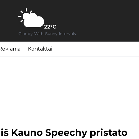
22
°C
Cloudy-With-Sunny-Intervals
Reklama
Kontaktai
s iš Kauno Speechy pristato