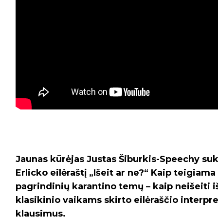
Jaunas kūrėjas Justas Šiburkis-Speechy sukū
Erlicko eilėraštį „Išeit ar ne?“ Kaip teigia
pagrindinių karantino temų – kaip neišeiti 
klasikinio vaikams skirto eilėraščio interpre
klausimus.