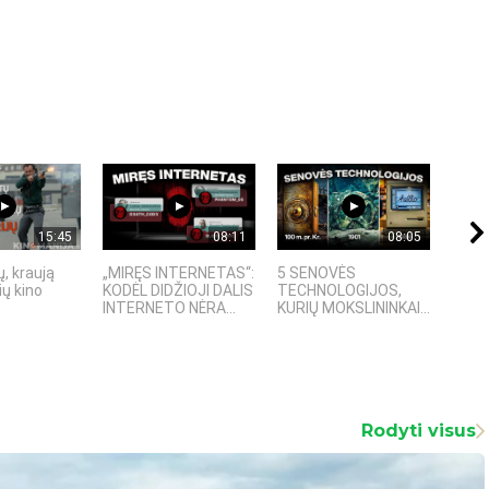
15:45
08:11
08:05
, kraują
„MIRĘS INTERNETAS“:
5 SENOVĖS
„Sost
ų kino
KODĖL DIDŽIOJI DALIS
TECHNOLOGIJOS,
įspū
INTERNETO NĖRA...
KURIŲ MOKSLININKAI...
fanta
Rodyti visus