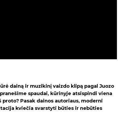
rė dainą ir muzikinį vaizdo klipą pagal Juozo
ma pranešime spaudai, kūrinyje atsispindi viena
iš proto? Pasak dainos autoriaus, moderni
tacija kviečia svarstyti būties ir nebūties