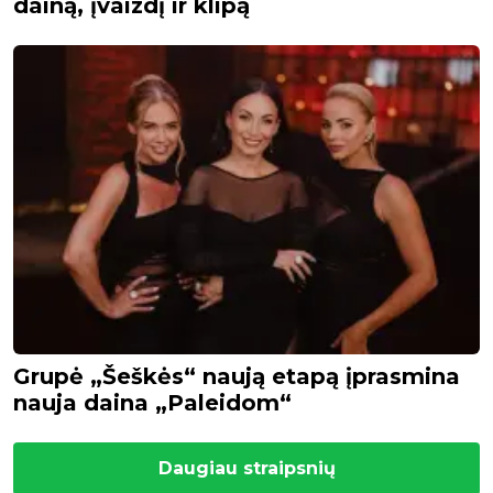
dainą, įvaizdį ir klipą
Grupė „Šeškės“ naują etapą įprasmina
nauja daina „Paleidom“
Daugiau straipsnių