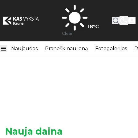
18
°C
Clear
Naujausios
Pranešk naujieną
Fotogalerijos
R
Nauja daina