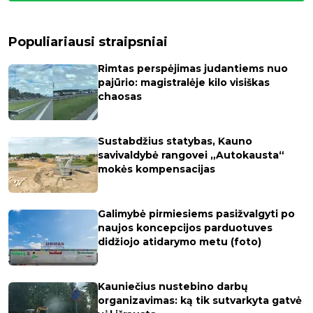
Populiariausi straipsniai
Rimtas perspėjimas judantiems nuo
pajūrio: magistralėje kilo visiškas
chaosas
Sustabdžius statybas, Kauno
savivaldybė rangovei „Autokausta“
mokės kompensacijas
Galimybė pirmiesiems pasižvalgyti po
naujos koncepcijos parduotuves
didžiojo atidarymo metu (foto)
Kauniečius nustebino darbų
organizavimas: ką tik sutvarkyta gatvė