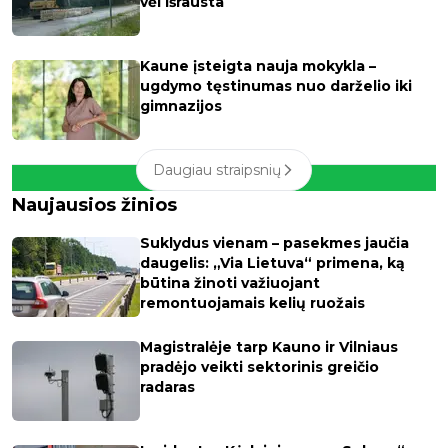
vėl išrausta
Kaune įsteigta nauja mokykla –
ugdymo tęstinumas nuo darželio iki
gimnazijos
Daugiau straipsnių
Naujausios žinios
Suklydus vienam – pasekmes jaučia
daugelis: „Via Lietuva“ primena, ką
būtina žinoti važiuojant
remontuojamais kelių ruožais
Magistralėje tarp Kauno ir Vilniaus
pradėjo veikti sektorinis greičio
radaras