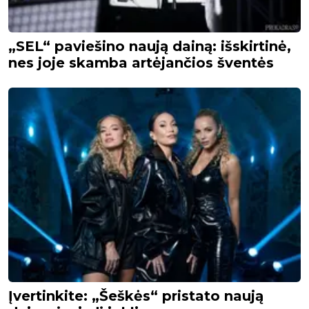
„SEL“ paviešino naują dainą: išskirtinė,
nes joje skamba artėjančios šventės
Įvertinkite: „Šeškės“ pristato naują