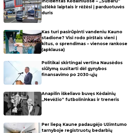
Incidentas Kėdainiuose – „Subaru“
užlėkė laiptais ir rėžėsi į parduotuvės
duris
Kas turi pasirūpinti vandeniu Kauno
stadione? Visi rodo pirštais vieni į
kitus, o sprendimas – vienose rankose
(apklausa)
Politikai skirtingai vertina Nausėdos
siūlymą susitarti dėl gynybos
finansavimo po 2030-ųjų
Anapilin iškeliavo buvęs Kėdainių
„Nevėžio“ futbolininkas ir treneris
Per liepą Kaune padaugėjo Užimtumo
tarnyboje registruotų bedarbių