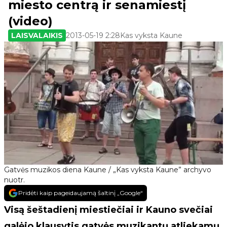
miesto centrą ir senamiestį
(video)
LAISVALAIKIS
2013-05-19 2:28
Kas vyksta Kaune
Gatvės muzikos diena Kaune / „Kas vyksta Kaune” archyvo
nuotr.
Pridėti kaip pageidaujamą šaltinį „Google“
Visą šeštadienį miestiečiai ir Kauno svečiai
galėjo klausytis gatvės muzikantų atliekamų