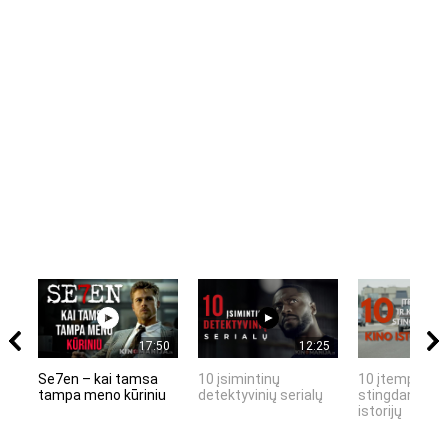
17:50
12:25
Se7en – kai tamsa
10 įsimintinų
10 įtemptų, k
tampa meno kūriniu
detektyvinių serialų
stingdančių k
istorijų