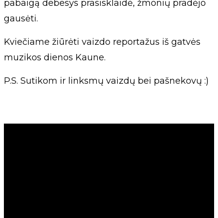
pabaigą debesys prasisklaidė, žmonių pradėjo
gausėti.
Kviečiame žiūrėti vaizdo reportažus iš gatvės
muzikos dienos Kaune.
P.S. Sutikom ir linksmų vaizdų bei pašnekovų :)