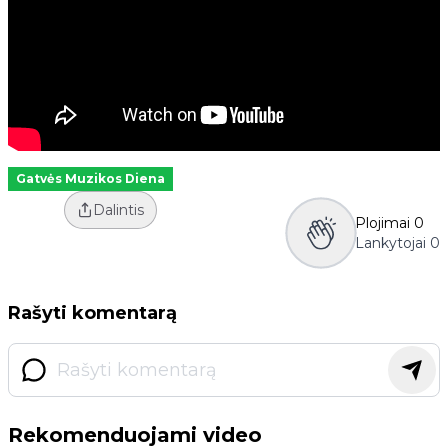
Gatvės Muzikos Diena
Dalintis
Plojimai
0
Lankytojai
0
Rašyti komentarą
Rekomenduojami video