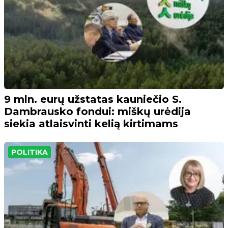
9 mln. eurų užstatas kauniečio S.
Dambrausko fondui: miškų urėdija
siekia atlaisvinti kelią kirtimams
POLITIKA