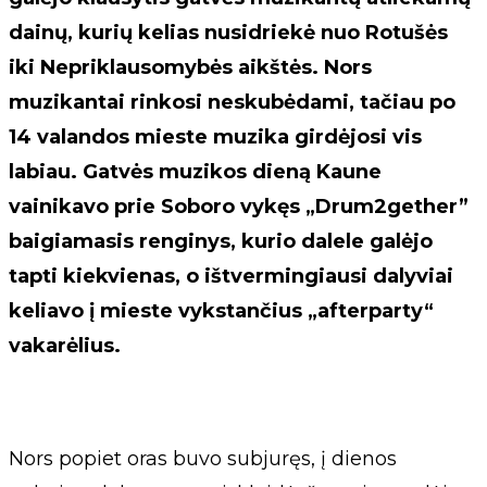
dainų, kurių kelias nusidriekė nuo Rotušės
iki Nepriklausomybės aikštės. Nors
muzikantai rinkosi neskubėdami, tačiau po
14 valandos mieste muzika girdėjosi vis
labiau. Gatvės muzikos dieną Kaune
vainikavo prie Soboro vykęs „Drum2gether”
baigiamasis renginys, kurio dalele galėjo
tapti kiekvienas, o ištvermingiausi dalyviai
keliavo į mieste vykstančius „afterparty“
vakarėlius.
Nors popiet oras buvo subjuręs, į dienos