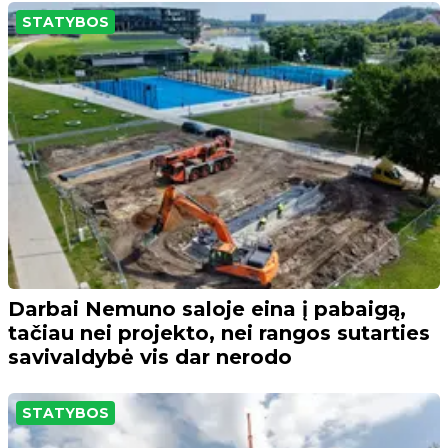
STATYBOS
Darbai Nemuno saloje eina į pabaigą,
tačiau nei projekto, nei rangos sutarties
savivaldybė vis dar nerodo
STATYBOS