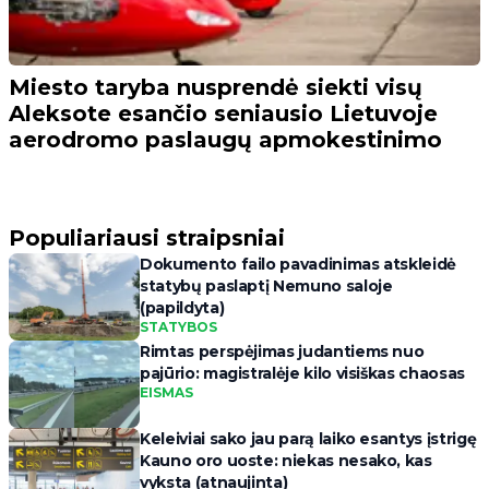
Miesto taryba nusprendė siekti visų
Aleksote esančio seniausio Lietuvoje
aerodromo paslaugų apmokestinimo
Populiariausi straipsniai
Dokumento failo pavadinimas atskleidė
statybų paslaptį Nemuno saloje
(papildyta)
STATYBOS
Rimtas perspėjimas judantiems nuo
pajūrio: magistralėje kilo visiškas chaosas
EISMAS
Keleiviai sako jau parą laiko esantys įstrigę
Kauno oro uoste: niekas nesako, kas
vyksta (atnaujinta)