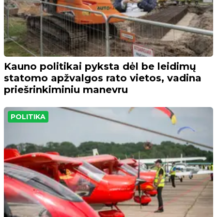
Kauno politikai pyksta dėl be leidimų
statomo apžvalgos rato vietos, vadina
priešrinkiminiu manevru
POLITIKA