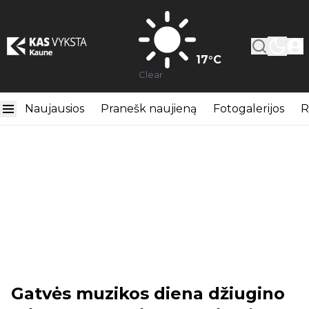
17
°C
Clear
Naujausios
Pranešk naujieną
Fotogalerijos
R
Gatvės muzikos diena džiugino