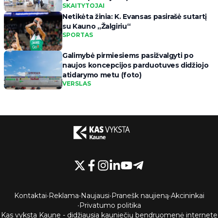
SKAITYTOJAI
Netikėta žinia: K. Evansas pasirašė sutartį
su Kauno „Žalgiriu“
SPORTAS
Galimybė pirmiesiems pasižvalgyti po
naujos koncepcijos parduotuves didžiojo
atidarymo metu (foto)
VERSLAS
Kontaktai
•
Reklama
•
Naujausi
•
Pranešk naujieną
•
Akcininkai
•
Privatumo politika
Kas vyksta Kaune - didžiausia kauniečių bendruomenė internete