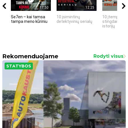
17:50
12:25
Se7en – kai tamsa
10 įsimintinų
10 įtemptų, k
tampa meno kūriniu
detektyvinių serialų
stingdančių k
istorijų
Rekomenduojame
Rodyti visus
STATYBOS