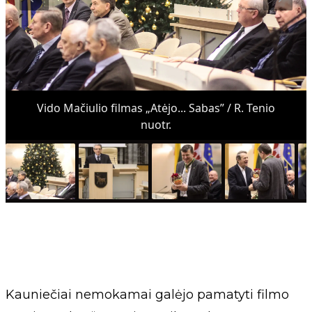
Vido Mačiulio filmas „Atėjo... Sabas” / R. Tenio
nuotr.
Kauniečiai nemokamai galėjo pamatyti filmo