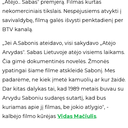
„Atėjo... Sabas“ premjerą. Filmas kurtas
nekomerciniais tikslais. Nespėjusiems atvykti į
savivaldybę, filmą galės išvysti penktadienį per
BTV kanalą.
„Jei A.Sabonis ateidavo, visi sakydavo „Atėjo
Arvydas“. Sabas Lietuvoje atėjo visiems laikams.
Čia gimė dokumentinės novelės. Žmonės
ypatingai šiame filme atskleidė Sabonį. Mes
padarėme, ne kiek įmetė kamuolių ar kur žaidė.
Dar kitas dalykas tai, kad 1989 metais buvau su
Arvydu Saboniu sudaręs sutartį, kad bus
kuriamas apie jį filmas, be jokio atlygio“, -
kalbėjo filmo kūrėjas
Vidas Mačiulis
.