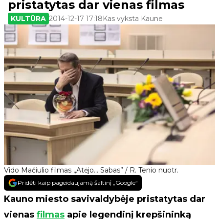
pristatytas dar vienas filmas
KULTŪRA
2014-12-17 17:18
Kas vyksta Kaune
Vido Mačiulio filmas „Atėjo... Sabas” / R. Tenio nuotr.
Pridėti kaip pageidaujamą šaltinį „Google“
Kauno miesto savivaldybėje pristatytas dar
vienas
filmas
apie legendinį krepšininką