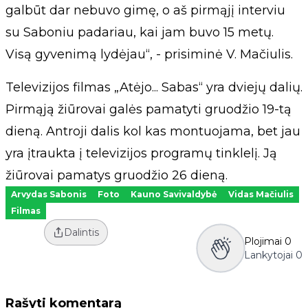
galbūt dar nebuvo gimę, o aš pirmąjį interviu
su Saboniu padariau, kai jam buvo 15 metų.
Visą gyvenimą lydėjau“, - prisiminė V. Mačiulis.
Televizijos filmas „Atėjo... Sabas“ yra dviejų dalių.
Pirmąją žiūrovai galės pamatyti gruodžio 19-tą
dieną. Antroji dalis kol kas montuojama, bet jau
yra įtraukta į televizijos programų tinklelį. Ją
žiūrovai pamatys gruodžio 26 dieną.
Arvydas Sabonis
Foto
Kauno Savivaldybė
Vidas Mačiulis
Filmas
Dalintis
Plojimai
0
Lankytojai
0
Rašyti komentarą