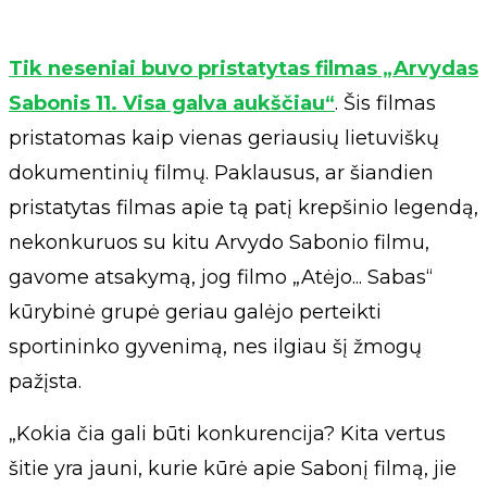
Tik neseniai buvo pristatytas filmas „Arvydas
Sabonis 11. Visa galva aukščiau“
. Šis filmas
pristatomas kaip vienas geriausių lietuviškų
dokumentinių filmų. Paklausus, ar šiandien
pristatytas filmas apie tą patį krepšinio legendą,
nekonkuruos su kitu Arvydo Sabonio filmu,
gavome atsakymą, jog filmo „Atėjo... Sabas“
kūrybinė grupė geriau galėjo perteikti
sportininko gyvenimą, nes ilgiau šį žmogų
pažįsta.
„Kokia čia gali būti konkurencija? Kita vertus
šitie yra jauni, kurie kūrė apie Sabonį filmą, jie