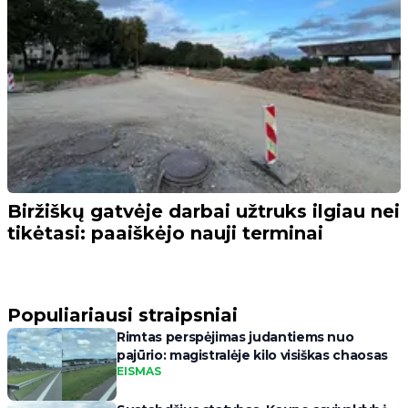
Biržiškų gatvėje darbai užtruks ilgiau nei
tikėtasi: paaiškėjo nauji terminai
Populiariausi straipsniai
Rimtas perspėjimas judantiems nuo
pajūrio: magistralėje kilo visiškas chaosas
EISMAS