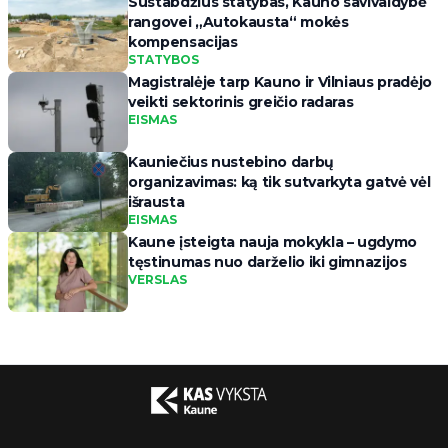
Sustabdžius statybas, Kauno savivaldybė
rangovei „Autokausta“ mokės
kompensacijas
STATYBOS
Magistralėje tarp Kauno ir Vilniaus pradėjo
veikti sektorinis greičio radaras
EISMAS
Kauniečius nustebino darbų
organizavimas: ką tik sutvarkyta gatvė vėl
išrausta
EISMAS
Kaune įsteigta nauja mokykla – ugdymo
tęstinumas nuo darželio iki gimnazijos
VERSLAS