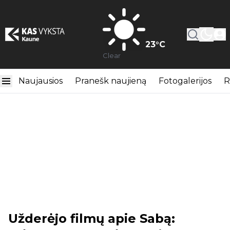
23
°C
Clear
Naujausios
Pranešk naujieną
Fotogalerijos
R
Užderėjo filmų apie Sabą: