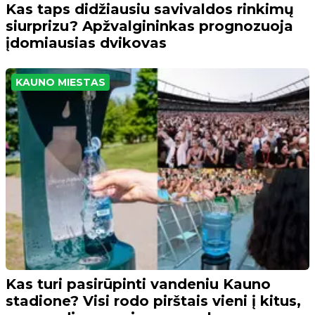
Kas taps didžiausiu savivaldos rinkimų
siurprizu? Apžvalgininkas prognozuoja
įdomiausias dvikovas
KAUNO MIESTAS
Kas turi pasirūpinti vandeniu Kauno
stadione? Visi rodo pirštais vieni į kitus,