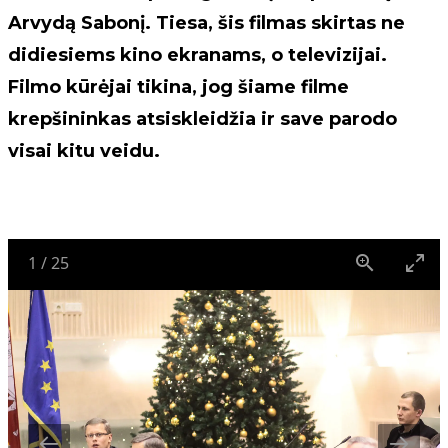
Arvydą Sabonį. Tiesa, šis filmas skirtas ne
didiesiems kino ekranams, o televizijai.
Filmo kūrėjai tikina, jog šiame filme
krepšininkas atsiskleidžia ir save parodo
visai kitu veidu.
1
/
25