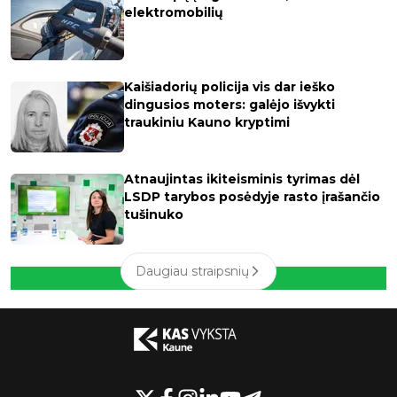
elektromobilių
Kaišiadorių policija vis dar ieško
dingusios moters: galėjo išvykti
traukiniu Kauno kryptimi
Atnaujintas ikiteisminis tyrimas dėl
LSDP tarybos posėdyje rasto įrašančio
tušinuko
Daugiau straipsnių