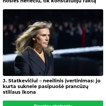
nosies neriečiu, tik konstatuoju faktą
J. Statkevičiui – neeilinis įvertinimas: jo
kurta suknele pasipuošė prancūzų
stiliaus ikona