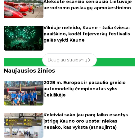
Aleksote esančio seniausio Lietuvoje
aerodromo paslaugų apmokestinimo
Vilniuje neleido, Kaune – žalia šviesa:
paaiškino, kodėl fejerverkų festivalis
galės vykti Kaune
Daugiau straipsnių
Naujausios žinios
2028 m. Europos ir pasaulio greičio
automodelių čempionatas vyks
Čekiškėje
Keleiviai sako jau parą laiko esantys
įstrigę Kauno oro uoste: niekas
nesako, kas vyksta (atnaujinta)