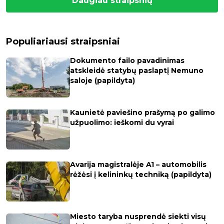
Daugiau straipsnių
Populiariausi straipsniai
Dokumento failo pavadinimas
atskleidė statybų paslaptį Nemuno
saloje (papildyta)
Kaunietė paviešino prašymą po galimo
užpuolimo: ieškomi du vyrai
Avarija magistralėje A1 – automobilis
rėžėsi į kelininkų techniką (papildyta)
Miesto taryba nusprendė siekti visų