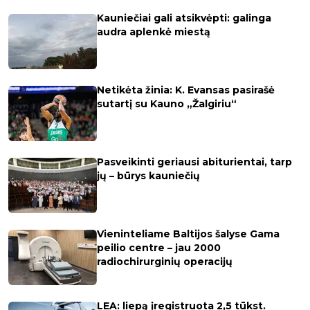
Kauniečiai gali atsikvėpti: galinga
audra aplenkė miestą
Netikėta žinia: K. Evansas pasirašė
sutartį su Kauno „Žalgiriu“
Pasveikinti geriausi abiturientai, tarp
jų – būrys kauniečių
Vieninteliame Baltijos šalyse Gama
peilio centre – jau 2000
radiochirurginių operacijų
LEA: liepą įregistruota 2,5 tūkst.