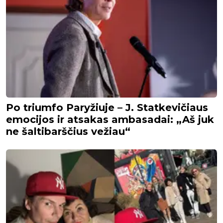
Po triumfo Paryžiuje – J. Statkevičiaus
emocijos ir atsakas ambasadai: „Aš juk
ne šaltibarščius vežiau“