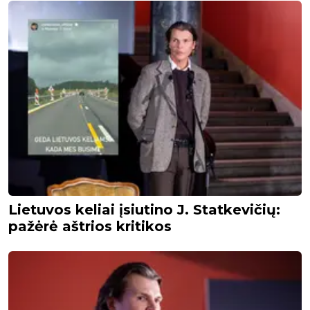
Lietuvos keliai įsiutino J. Statkevičių:
pažėrė aštrios kritikos