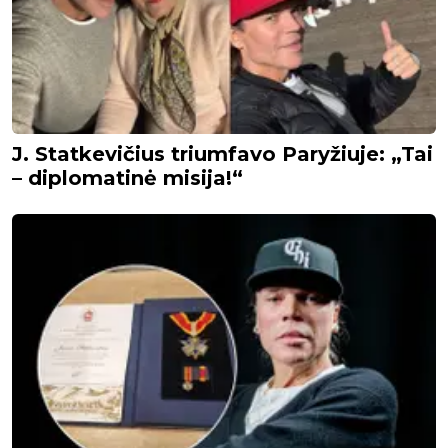
J. Statkevičius triumfavo Paryžiuje: „Tai
– diplomatinė misija!“