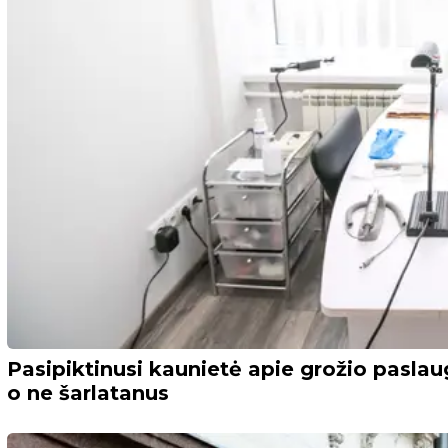
Pasipiktinusi kaunietė apie grožio paslaug
o ne šarlatanus