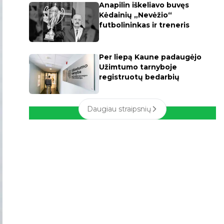
Anapilin iškeliavo buvęs
Kėdainių „Nevėžio“
futbolininkas ir treneris
Per liepą Kaune padaugėjo
Užimtumo tarnyboje
registruotų bedarbių
Daugiau straipsnių