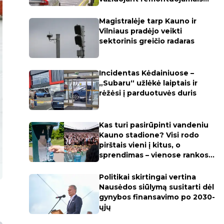
kelių ruožais
Magistralėje tarp Kauno ir
Vilniaus pradėjo veikti
sektorinis greičio radaras
Incidentas Kėdainiuose –
„Subaru“ užlėkė laiptais ir
rėžėsi į parduotuvės duris
Kas turi pasirūpinti vandeniu
Kauno stadione? Visi rodo
pirštais vieni į kitus, o
sprendimas – vienose rankose
(apklausa)
Politikai skirtingai vertina
Nausėdos siūlymą susitarti dėl
gynybos finansavimo po 2030-
ųjų