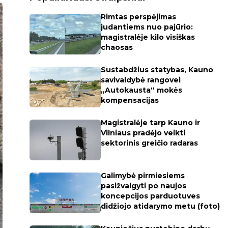
Rimtas perspėjimas
judantiems nuo pajūrio:
magistralėje kilo visiškas
chaosas
Sustabdžius statybas, Kauno
savivaldybė rangovei
„Autokausta“ mokės
kompensacijas
Magistralėje tarp Kauno ir
Vilniaus pradėjo veikti
sektorinis greičio radaras
Galimybė pirmiesiems
pasižvalgyti po naujos
koncepcijos parduotuves
didžiojo atidarymo metu (foto)