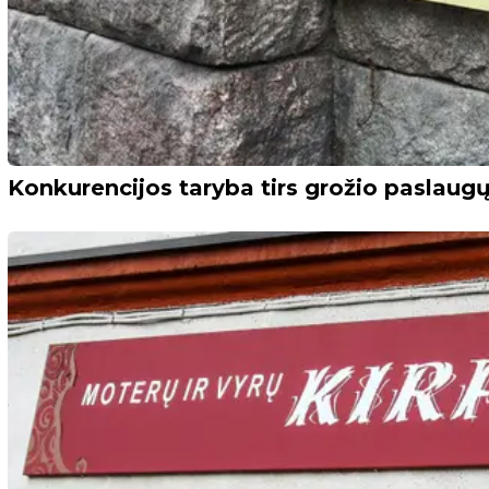
Konkurencijos taryba tirs grožio paslaug