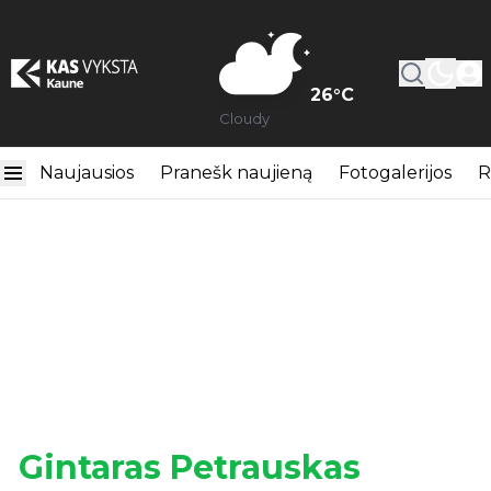
26
°C
Cloudy
Naujausios
Pranešk naujieną
Fotogalerijos
R
Gintaras Petrauskas