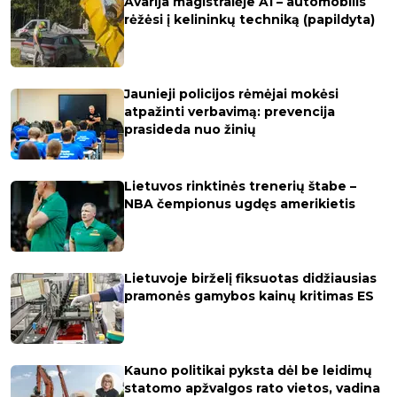
Avarija magistralėje A1 – automobilis
rėžėsi į kelininkų techniką (papildyta)
Jaunieji policijos rėmėjai mokėsi
atpažinti verbavimą: prevencija
prasideda nuo žinių
Lietuvos rinktinės trenerių štabe –
NBA čempionus ugdęs amerikietis
Lietuvoje birželį fiksuotas didžiausias
pramonės gamybos kainų kritimas ES
Kauno politikai pyksta dėl be leidimų
statomo apžvalgos rato vietos, vadina