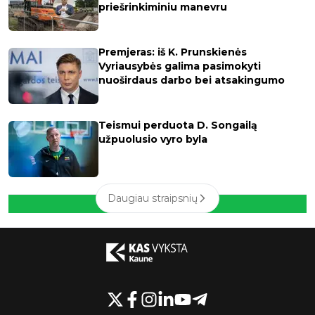
priešrinkiminiu manevru
Premjeras: iš K. Prunskienės
Vyriausybės galima pasimokyti
nuoširdaus darbo bei atsakingumo
Teismui perduota D. Songailą
užpuolusio vyro byla
Daugiau straipsnių