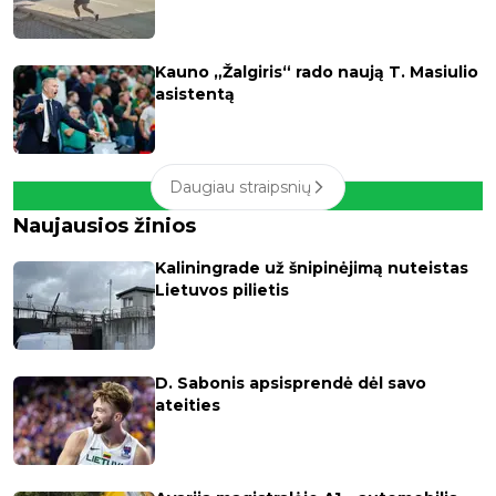
Kauno „Žalgiris“ rado naują T. Masiulio
asistentą
Daugiau straipsnių
Naujausios žinios
Kaliningrade už šnipinėjimą nuteistas
Lietuvos pilietis
D. Sabonis apsisprendė dėl savo
ateities