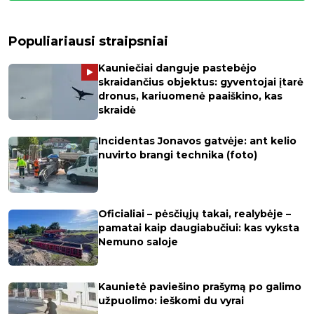
Populiariausi straipsniai
Kauniečiai danguje pastebėjo
skraidančius objektus: gyventojai įtarė
dronus, kariuomenė paaiškino, kas
skraidė
Incidentas Jonavos gatvėje: ant kelio
nuvirto brangi technika (foto)
Oficialiai – pėsčiųjų takai, realybėje –
pamatai kaip daugiabučiui: kas vyksta
Nemuno saloje
Kaunietė paviešino prašymą po galimo
užpuolimo: ieškomi du vyrai