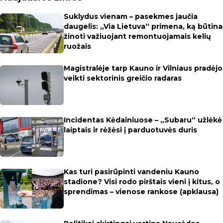
Suklydus vienam – pasekmes jaučia
daugelis: „Via Lietuva“ primena, ką būtina
žinoti važiuojant remontuojamais kelių
ruožais
Magistralėje tarp Kauno ir Vilniaus pradėjo
veikti sektorinis greičio radaras
Incidentas Kėdainiuose – „Subaru“ užlėkė
laiptais ir rėžėsi į parduotuvės duris
Kas turi pasirūpinti vandeniu Kauno
stadione? Visi rodo pirštais vieni į kitus, o
sprendimas – vienose rankose (apklausa)