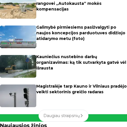
rangovei „Autokausta“ mokės
kompensacijas
Galimybė pirmiesiems pasižvalgyti po
naujos koncepcijos parduotuves didžiojo
atidarymo metu (foto)
Kauniečius nustebino darbų
organizavimas: ką tik sutvarkyta gatvė vėl
išrausta
Magistralėje tarp Kauno ir Vilniaus pradėjo
veikti sektorinis greičio radaras
Daugiau straipsnių
Naujausios žinios