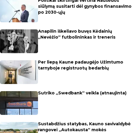
Politikai skirtingai vertina Nausėdos
siūlymą susitarti dėl gynybos finansavimo
po 2030-ųjų
Anapilin iškeliavo buvęs Kėdainių
„Nevėžio“ futbolininkas ir treneris
Per liepą Kaune padaugėjo Užimtumo
tarnyboje registruotų bedarbių
Sutriko „Swedbank“ veikla (atnaujinta)
Sustabdžius statybas, Kauno savivaldybė
rangovei „Autokausta“ mokės