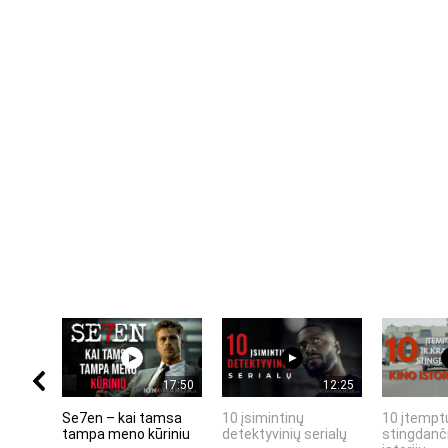
17:50
12:25
Se7en – kai tamsa
10 įsimintinų
10 įtemptų
tampa meno kūriniu
detektyvinių serialų
stingdanči