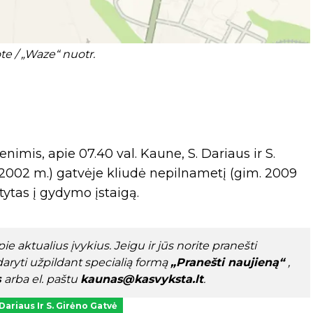
te / „Waze“ nuotr.
imis, apie 07.40 val. Kaune, S. Dariaus ir S.
 2002 m.) gatvėje kliudė nepilnametį (gim. 2009
tytas į gydymo įstaigą.
e aktualius įvykius. Jeigu ir jūs norite pranešti
aryti užpildant specialią formą
„Pranešti naujieną“
,
s
arba el. paštu
kaunas@kasvyksta.lt
.
 Dariaus Ir S. Girėno Gatvė