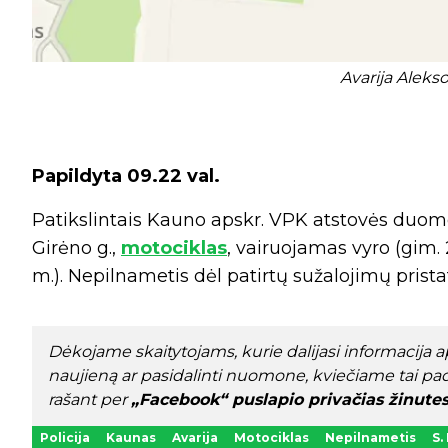
Avarija Alekso
Papildyta 09.22 val.
Patikslintais Kauno apskr. VPK atstovės duomen
Girėno g.,
motociklas
, vairuojamas vyro (gim.
m.). Nepilnametis dėl patirtų sužalojimų prista
Dėkojame skaitytojams, kurie dalijasi informacija api
naujieną ar pasidalinti nuomone, kviečiame tai pad
rašant per
„Facebook“ puslapio privačias žinute
Policija
Kaunas
Avarija
Motociklas
Nepilnametis
S.