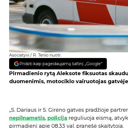
Asociatyvi / R. Tenio nuotr.
Pridėti kaip pageidaujamą šaltinį „Google“
Pirmadienio rytą Aleksote fiksuotas skaudus
duomenimis, motociklo vairuotojas gatvėje
„S. Dariaus ir S. Girėno gatvės pradžioje partr
nepilnametis
,
policija
reguliuoja eismą, atvyku
pirmadienį apie 08.33 val. pranešė skaitytoja.