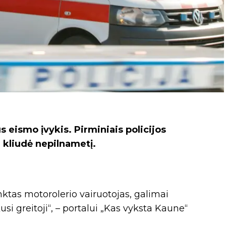
 eismo įvykis. Pirminiais policijos
 kliudė nepilnametį.
enktas motorolerio vairuotojas, galimai
si greitoji“, – portalui „Kas vyksta Kaune“