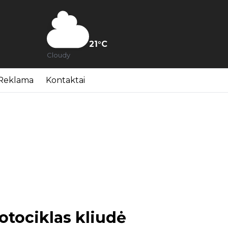
21
°C
Cloudy
Reklama
Kontaktai
otociklas kliudė