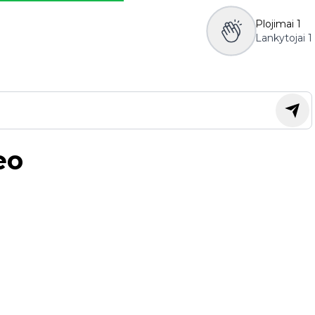
Plojimai
1
Lankytojai
1
eo