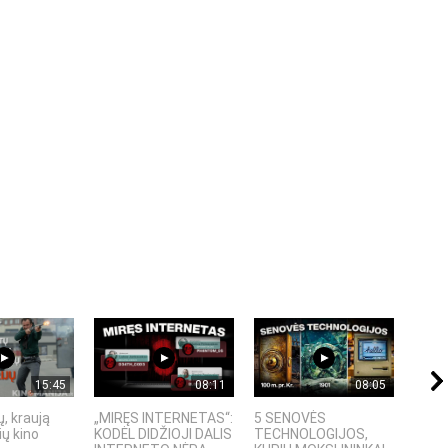
15:45
08:11
08:05
, kraują
„MIRĘS INTERNETAS“:
5 SENOVĖS
„Sost
ų kino
KODĖL DIDŽIOJI DALIS
TECHNOLOGIJOS,
įspū