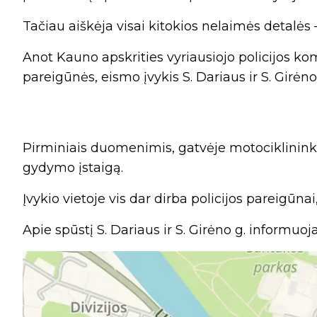
Tačiau aiškėja visai kitokios nelaimės detalės
Anot Kauno apskrities vyriausiojo policijos k
pareigūnės, eismo įvykis S. Dariaus ir S. Girėno 
Pirminiais duomenimis, gatvėje motociklinink
gydymo įstaigą.
Įvykio vietoje vis dar dirba policijos pareigūnai
Apie spūstį S. Dariaus ir S. Girėno g. informuo