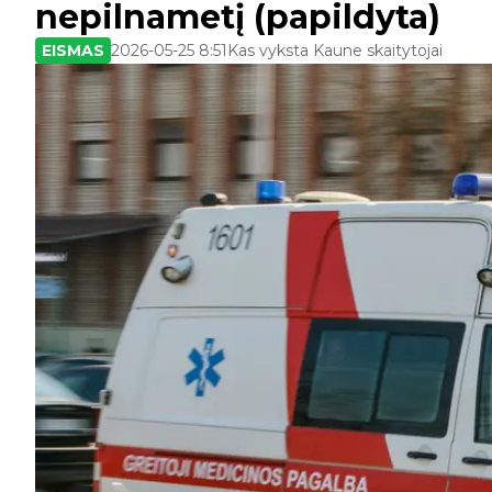
nepilnametį (papildyta)
EISMAS
2026-05-25 8:51
Kas vyksta Kaune skaitytojai