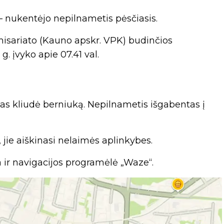
 – nukentėjo nepilnametis pėsčiasis.
omisariato (Kauno apskr. VPK) budinčios
g. įvyko apie 07.41 val.
as kliudė berniuką. Nepilnametis išgabentas į
, jie aiškinasi nelaimės aplinkybes.
ja ir navigacijos programėlė „Waze“.