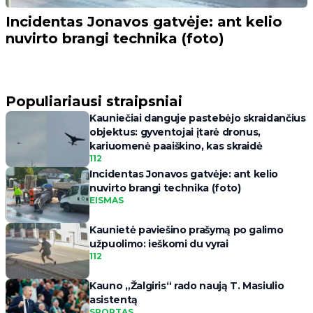
Incidentas Jonavos gatvėje: ant kelio
nuvirto brangi technika (foto)
Populiariausi straipsniai
Kauniečiai danguje pastebėjo skraidančius
objektus: gyventojai įtarė dronus,
kariuomenė paaiškino, kas skraidė
112
Incidentas Jonavos gatvėje: ant kelio
nuvirto brangi technika (foto)
EISMAS
Kaunietė paviešino prašymą po galimo
užpuolimo: ieškomi du vyrai
112
Kauno „Žalgiris“ rado naują T. Masiulio
asistentą
SPORTAS