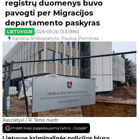
registrų duomenys buvo
pavogti per Migracijos
departamento paskyras
LIETUVOJE
2026-05-26 13:31
BNS
Karolina Ambrazaitytė, Paulius Perminas
Asociatyvi / R. Tenio nuotr.
Pridėti kaip pageidaujamą šaltinį „Google“
Lietuvos kriminalinės policijos biuro