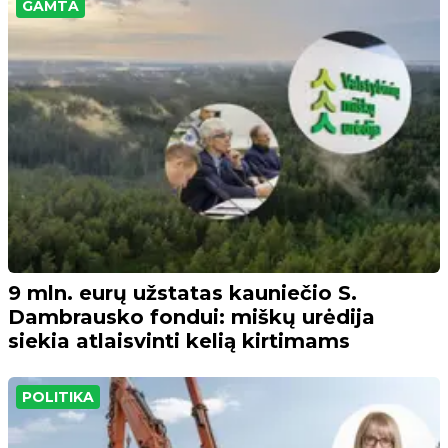
GAMTA
9 mln. eurų užstatas kauniečio S.
Dambrausko fondui: miškų urėdija
siekia atlaisvinti kelią kirtimams
POLITIKA