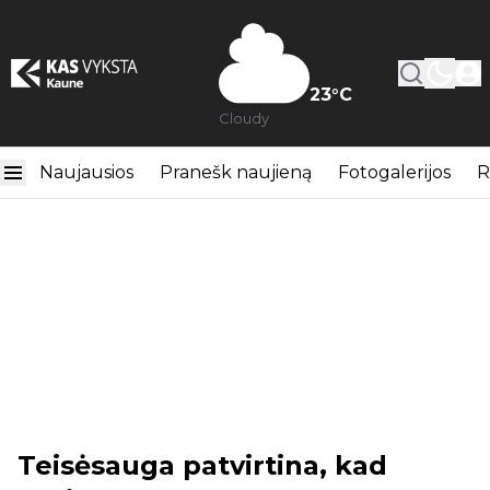
23
°C
Cloudy
Naujausios
Pranešk naujieną
Fotogalerijos
R
Teisėsauga patvirtina, kad