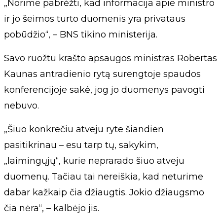
„Norime pabrėžti, kad informacija apie ministro
ir jo šeimos turto duomenis yra privataus
pobūdžio“, – BNS tikino ministerija.
Savo ruožtu krašto apsaugos ministras Robertas
Kaunas antradienio rytą surengtoje spaudos
konferencijoje sakė, jog jo duomenys pavogti
nebuvo.
„Šiuo konkrečiu atveju ryte šiandien
pasitikrinau – esu tarp tų, sakykim,
„laimingųjų“, kurie neprarado šiuo atveju
duomenų. Tačiau tai nereiškia, kad neturime
dabar kažkaip čia džiaugtis. Jokio džiaugsmo
čia nėra“, – kalbėjo jis.