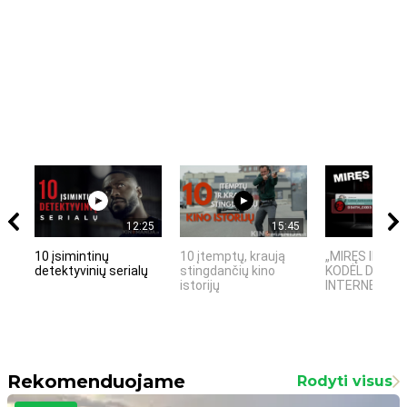
12:25
15:45
10 įsimintinų
10 įtemptų, kraują
„MIRĘS INTER
detektyvinių serialų
stingdančių kino
KODĖL DIDŽIOJ
istorijų
INTERNETO NĖ
Rekomenduojame
Rodyti visus