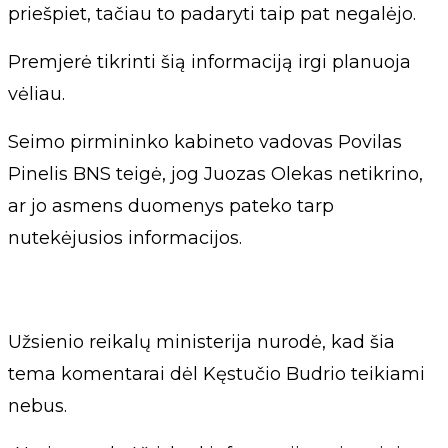
priešpiet, tačiau to padaryti taip pat negalėjo.
Premjerė tikrinti šią informaciją irgi planuoja
vėliau.
Seimo pirmininko kabineto vadovas Povilas
Pinelis BNS teigė, jog Juozas Olekas netikrino,
ar jo asmens duomenys pateko tarp
nutekėjusios informacijos.
Užsienio reikalų ministerija nurodė, kad šia
tema komentarai dėl Kęstučio Budrio teikiami
nebus.