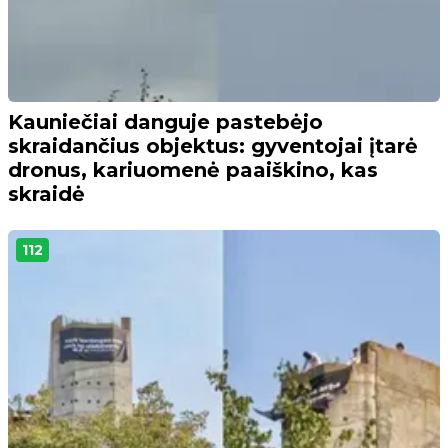
Kauniečiai danguje pastebėjo
skraidančius objektus: gyventojai įtarė
dronus, kariuomenė paaiškino, kas
skraidė
112